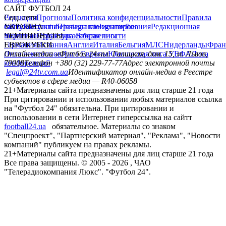
САЙТ ФУТБОЛ 24
Редакция
Соц. сети
Прогнозы
Политика конфиденциальности
Правила
сайту
facebook
УКРАИНА
Контакты
x
youtube
Правила комментирования
instagram
telegram
viber
Редакционная
политика
Украина
ЧЕМПИОНАТЫ
Первая лига
Структура собственности
Вторая лига
Германия
ЕВРОКУБКИ
Испания
Англия
Италия
Бельгия
МЛС
Нидерланды
Фран
Лига чемпионов
Онлайн-медиа «Футбол 24»
Лига Европы
пл. Галицкая, дом. 15, м. Львов,
Юношеская лига УЕФА
Лига
конференций
79008
Телефон +380 (32) 229-77-77
Адрес электронной почты
legal@24tv.com.ua
Идентификатор онлайн-медиа в Реестре
субъектов в сфере медиа — R40-06058
21+
Материалы сайта предназначены для лиц старше 21 года
При цитировании и использовании любых материалов ссылка
на "Футбол 24" обязательна. При цитировании и
использовании в сети Интернет гиперссылка на сайтт
football24.ua
обязательное. Материалы со знаком
"Спецпроект", "Партнерский материал", "Реклама", "Новости
компаний" публикуем на правах рекламы.
21+
Материалы сайта предназначены для лиц старше 21 года
Все права защищены. © 2005 -
2026
, ЧАО
"Телерадиокомпания Люкс". "Футбол 24".