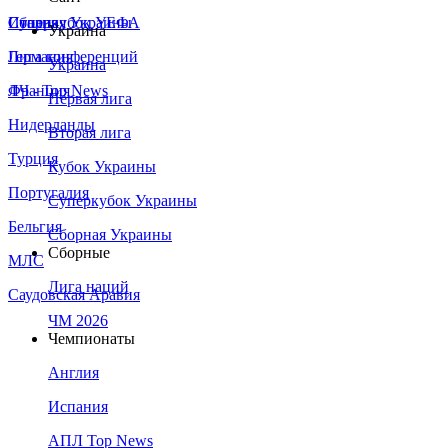
Сборная Украины
Италия
Суперкубок УЕФА
Украина
Германия
Лига конференций
Украина
Франция
ЛЧ - Top News
Первая лига
Нидерланды
Вторая лига
Турция
Кубок Украины
Португалия
Суперкубок Украины
Бельгия
Сборная Украины
Сборные
МЛС
Лига наций
Саудовская Аравия
ЧМ 2026
Чемпионаты
Англия
Испания
АПЛ Top News