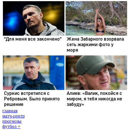
главная
матч-центр
прогнозы
футбол +