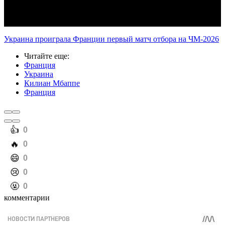
Украина проиграла Франции первый матч отбора на ЧМ-2026
Читайте еще
:
Франция
Украина
Килиан Мбаппе
Франция
️👍
0
️🔥
0
️😄
0
️😢
0
️🤬
0
комментарии