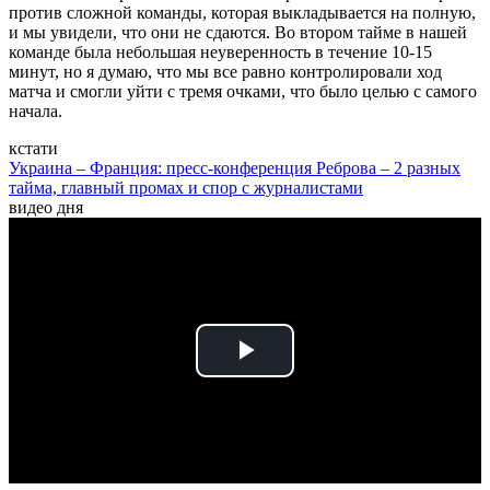
против сложной команды, которая выкладывается на полную,
и мы увидели, что они не сдаются. Во втором тайме в нашей
команде была небольшая неуверенность в течение 10-15
минут, но я думаю, что мы все равно контролировали ход
матча и смогли уйти с тремя очками, что было целью с самого
начала.
кстати
Украина – Франция: пресс-конференция Реброва – 2 разных
тайма, главный промах и спор с журналистами
видео дня
Play
Video