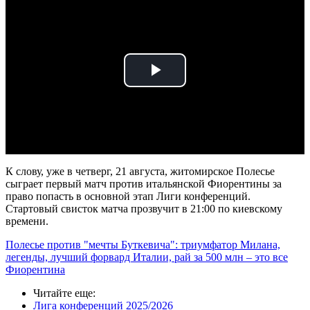
Play
Video
К слову, уже в четверг, 21 августа, житомирское Полесье
сыграет первый матч против итальянской Фиорентины за
право попасть в основной этап Лиги конференций.
Стартовый свисток матча прозвучит в 21:00 по киевскому
времени.
Полесье против "мечты Буткевича": триумфатор Милана,
легенды, лучший форвард Италии, рай за 500 млн – это все
Фиорентина
Читайте еще
:
Лига конференций 2025/2026