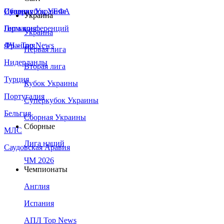
Сборная Украины
Италия
Суперкубок УЕФА
Украина
Германия
Лига конференций
Украина
Франция
ЛЧ - Top News
Первая лига
Нидерланды
Вторая лига
Турция
Кубок Украины
Португалия
Суперкубок Украины
Бельгия
Сборная Украины
Сборные
МЛС
Лига наций
Саудовская Аравия
ЧМ 2026
Чемпионаты
Англия
Испания
АПЛ Top News