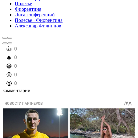
Полесье
Фиорентина
Лига конференций
Полесье - Фиорентина
Александр Филиппов
️👍
0
️🔥
0
️😄
0
️😢
0
️🤬
0
комментарии