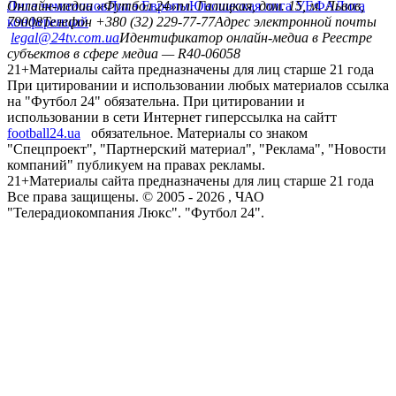
Лига чемпионов
Онлайн-медиа «Футбол 24»
Лига Европы
пл. Галицкая, дом. 15, м. Львов,
Юношеская лига УЕФА
Лига
конференций
79008
Телефон +380 (32) 229-77-77
Адрес электронной почты
legal@24tv.com.ua
Идентификатор онлайн-медиа в Реестре
субъектов в сфере медиа — R40-06058
21+
Материалы сайта предназначены для лиц старше 21 года
При цитировании и использовании любых материалов ссылка
на "Футбол 24" обязательна. При цитировании и
использовании в сети Интернет гиперссылка на сайтт
football24.ua
обязательное. Материалы со знаком
"Спецпроект", "Партнерский материал", "Реклама", "Новости
компаний" публикуем на правах рекламы.
21+
Материалы сайта предназначены для лиц старше 21 года
Все права защищены. © 2005 -
2026
, ЧАО
"Телерадиокомпания Люкс". "Футбол 24".