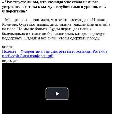
– Чувствуете ли вы, что команда уже стала намного
увереннее и готова к матчу с клубом такого уровня, как
Фиорентина?
– Мы прекрасно понимаем, что это топ-команда из Италии.
Конечно, будет мотивация, дисциплина, максимальная отдача
на поле. Но мы не боимся. Будем играть для наших
болельщиков и с нашими болельщиками, которые приедут
поддержать. Отдадим все силы, чтобы одержать победу.
кстати
Полесье – Фиорентина: где смотреть матч команды Ротаня в
плей-офф Лиги конференций
видео дня
Play
Video