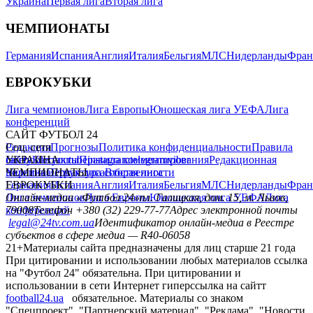
Украина
Первая лига
Вторая лига
ЧЕМПИОНАТЫ
Германия
Испания
Англия
Италия
Бельгия
МЛС
Нидерланды
Фран
ЕВРОКУБКИ
Лига чемпионов
Лига Европы
Юношеская лига УЕФА
Лига
конференций
САЙТ ФУТБОЛ 24
Редакция
Соц. сети
Прогнозы
Политика конфиденциальности
Правила
сайту
facebook
УКРАИНА
Контакты
x
youtube
Правила комментирования
instagram
telegram
viber
Редакционная
политика
Украина
ЧЕМПИОНАТЫ
Первая лига
Структура собственности
Вторая лига
Германия
ЕВРОКУБКИ
Испания
Англия
Италия
Бельгия
МЛС
Нидерланды
Фран
Лига чемпионов
Онлайн-медиа «Футбол 24»
Лига Европы
пл. Галицкая, дом. 15, м. Львов,
Юношеская лига УЕФА
Лига
конференций
79008
Телефон +380 (32) 229-77-77
Адрес электронной почты
legal@24tv.com.ua
Идентификатор онлайн-медиа в Реестре
субъектов в сфере медиа — R40-06058
21+
Материалы сайта предназначены для лиц старше 21 года
При цитировании и использовании любых материалов ссылка
на "Футбол 24" обязательна. При цитировании и
использовании в сети Интернет гиперссылка на сайтт
football24.ua
обязательное. Материалы со знаком
"Спецпроект", "Партнерский материал", "Реклама", "Новости