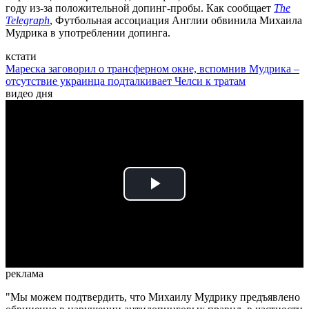
году из-за положительной допинг-пробы. Как сообщает
The
Telegraph
, Футбольная ассоциация Англии обвинила Михаила
Мудрика в употреблении допинга.
кстати
Мареска заговорил о трансферном окне, вспомнив Мудрика –
отсутствие украинца подталкивает Челси к тратам
видео дня
Play
Video
реклама
"Мы можем подтвердить, что Михаилу Мудрику предъявлено