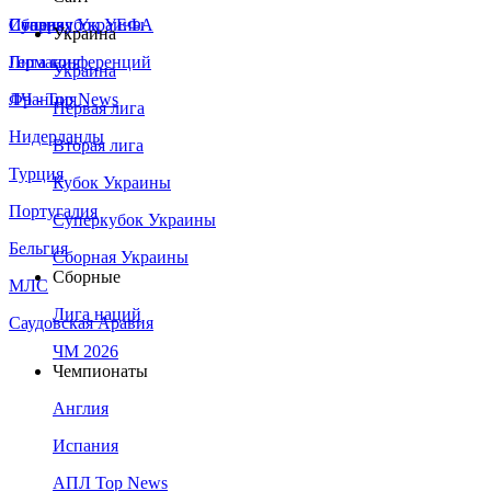
Сборная Украины
Италия
Суперкубок УЕФА
Украина
Германия
Лига конференций
Украина
Франция
ЛЧ - Top News
Первая лига
Нидерланды
Вторая лига
Турция
Кубок Украины
Португалия
Суперкубок Украины
Бельгия
Сборная Украины
Сборные
МЛС
Лига наций
Саудовская Аравия
ЧМ 2026
Чемпионаты
Англия
Испания
АПЛ Top News