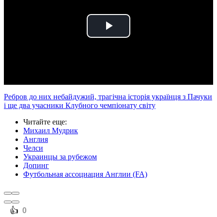
Play
Video
Ребров до них небайдужий, трагічна історія українця з Пачуки
і ще два учасники Клубного чемпіонату світу
Читайте еще
:
Михаил Мудрик
Англия
Челси
Украинцы за рубежом
Допинг
Футбольная ассоциация Англии (FA)
️👍
0