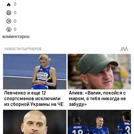
️🔥
0
️😄
0
️😢
0
️🤬
0
комментарии