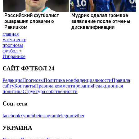
главная
матч-центр
прогнозы
футбол +
Избранное
САЙТ ФУТБОЛ 24
Редакция
Прогнозы
Политика конфиденциальности
Правила
сайту
Контакты
Правила комментирования
Редакционная
политика
Структура собственности
Соц. сети
facebook
x
youtube
instagram
telegram
viber
УКРАИНА