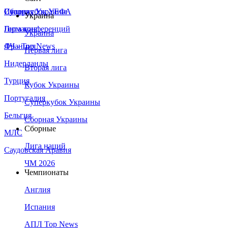
Сборная Украины
Италия
Суперкубок УЕФА
Украина
Германия
Лига конференций
Украина
Франция
ЛЧ - Top News
Первая лига
Нидерланды
Вторая лига
Турция
Кубок Украины
Португалия
Суперкубок Украины
Бельгия
Сборная Украины
Сборные
МЛС
Лига наций
Саудовская Аравия
ЧМ 2026
Чемпионаты
Англия
Испания
АПЛ Top News