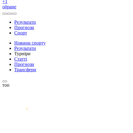
+
1
обране
Результати
Прогнози
Спорт
Новини спорту
Результати
Турніри
Статті
Прогнози
Трансфери
топ