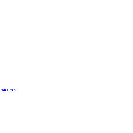
ласності