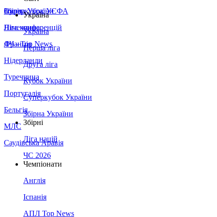
Збірна України
Італія
Суперкубок УЄФА
Україна
Німеччина
Ліга конференцій
Україна
Франція
ЛЧ - Top News
Перша ліга
Нідерланди
Друга ліга
Туреччина
Кубок України
Португалія
Суперкубок України
Бельгія
Збірна України
Збірні
МЛС
Ліга націй
Саудівська Аравія
ЧС 2026
Чемпіонати
Англія
Іспанія
АПЛ Top News