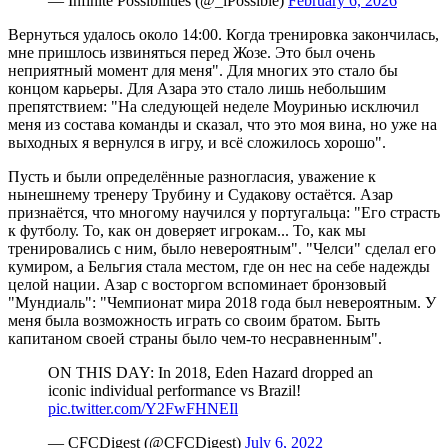
— Infinite Possibilities (@_iPossible)
February 6, 2026
Вернуться удалось около 14:00. Когда тренировка закончилась,
мне пришлось извиняться перед Жозе. Это был очень
неприятный момент для меня". Для многих это стало бы
концом карьеры. Для Азара это стало лишь небольшим
препятствием: "На следующей неделе Моуринью исключил
меня из состава команды и сказал, что это моя вина, но уже на
выходных я вернулся в игру, и всё сложилось хорошо".
Пусть и были определённые разногласия, уважение к
нынешнему тренеру Трубину и Судакову остаётся. Азар
признаётся, что многому научился у португальца: "Его страсть
к футболу. То, как он доверяет игрокам... То, как мы
тренировались с ним, было невероятным". "Челси" сделал его
кумиром, а Бельгия стала местом, где он нес на себе надежды
целой нации. Азар с восторгом вспоминает бронзовый
"Мундиаль": "Чемпионат мира 2018 года был невероятным. У
меня была возможность играть со своим братом. Быть
капитаном своей страны было чем-то несравненным".
ON THIS DAY: In 2018, Eden Hazard dropped an
iconic individual performance vs Brazil!
pic.twitter.com/Y2FwFHNEIl
— CFCDigest (@CFCDigest)
July 6, 2022