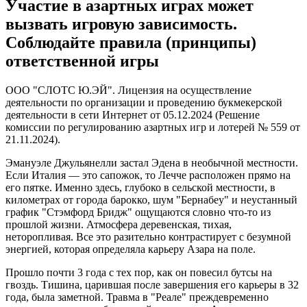
Участие в азартных играх может
вызвать игровую зависимость.
Соблюдайте правила (принципы)
ответственной игры
ООО "СЛОТС Ю.ЭЙ". Лицензия на осуществление
деятельности по организации и проведению букмекерской
деятельности в сети Интернет от 05.12.2024 (Решение
комиссии по регулированию азартных игр и лотерей № 559 от
21.11.2024).
Эмануэле Джульянелли застал Эдена в необычной местности.
Если Италия — это сапожок, то Лечче расположен прямо на
его пятке. Именно здесь, глубоко в сельской местности, в
километрах от города барокко, шум "Бернабеу" и неустанный
график "Стэмфорд Бридж" ощущаются словно что-то из
прошлой жизни. Атмосфера деревенская, тихая,
неторопливая. Все это разительно контрастирует с безумной
энергией, которая определяла карьеру Азара на поле.
Прошло почти 3 года с тех пор, как он повесил бутсы на
гвоздь. Тишина, царившая после завершения его карьеры в 32
года, была заметной. Травма в "Реале" преждевременно