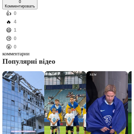
0
Комментировать
️👍
0
️🔥
4
️😄
1
️😢
0
️🤬
0
комментарии