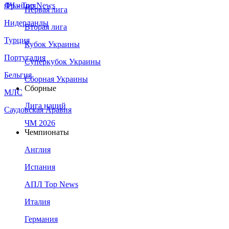
Франция
ЛЧ - Top News
Первая лига
Нидерланды
Вторая лига
Турция
Кубок Украины
Португалия
Суперкубок Украины
Бельгия
Сборная Украины
Сборные
МЛС
Лига наций
Саудовская Аравия
ЧМ 2026
Чемпионаты
Англия
Испания
АПЛ Top News
Италия
Германия