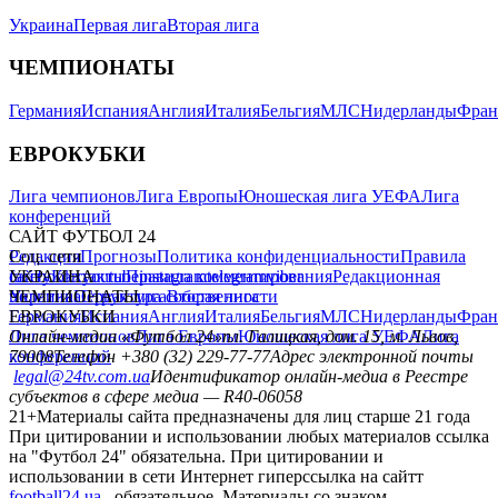
Украина
Первая лига
Вторая лига
ЧЕМПИОНАТЫ
Германия
Испания
Англия
Италия
Бельгия
МЛС
Нидерланды
Фран
ЕВРОКУБКИ
Лига чемпионов
Лига Европы
Юношеская лига УЕФА
Лига
конференций
САЙТ ФУТБОЛ 24
Редакция
Соц. сети
Прогнозы
Политика конфиденциальности
Правила
сайту
facebook
УКРАИНА
Контакты
x
youtube
Правила комментирования
instagram
telegram
viber
Редакционная
политика
Украина
ЧЕМПИОНАТЫ
Первая лига
Структура собственности
Вторая лига
Германия
ЕВРОКУБКИ
Испания
Англия
Италия
Бельгия
МЛС
Нидерланды
Фран
Лига чемпионов
Онлайн-медиа «Футбол 24»
Лига Европы
пл. Галицкая, дом. 15, м. Львов,
Юношеская лига УЕФА
Лига
конференций
79008
Телефон +380 (32) 229-77-77
Адрес электронной почты
legal@24tv.com.ua
Идентификатор онлайн-медиа в Реестре
субъектов в сфере медиа — R40-06058
21+
Материалы сайта предназначены для лиц старше 21 года
При цитировании и использовании любых материалов ссылка
на "Футбол 24" обязательна. При цитировании и
использовании в сети Интернет гиперссылка на сайтт
football24.ua
обязательное. Материалы со знаком