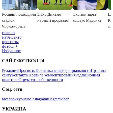
главная
матч-центр
прогнозы
футбол +
Избранное
САЙТ ФУТБОЛ 24
Редакция
Прогнозы
Политика конфиденциальности
Правила
сайту
Контакты
Правила комментирования
Редакционная
политика
Структура собственности
Соц. сети
facebook
x
youtube
instagram
telegram
viber
УКРАИНА