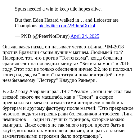
Spurs needed a win to keep title hopes alive.
But then Eden Hazard walked in… and Leicester are
Champions
pic.twitter.com/2B9n5dXek4
— PND (@PeterNotDrury)
April 24, 2025
Оглядываясь назад, он называет четвертьфинал ЧМ-2018
против Бразилии своим лучшим матчем. Любимый гол?
Наверное, тот, что против "Тоттенхэма", когда бельгиец
сравнял счёт на последних минутах "Битвы за мост" в 2016
году. Этот гол не только обеспечил ничью 2:2, но и положил
конец надеждам "шпор" на титул и подарил трофей тому
незабываемому "Лестеру" Клаудио Раньери.
В 2022 году Азар выиграл ЛЧ с "Реалом", хотя и не стал там
звездой такого же масштаба, как в "Челси", а скорее
превратился в мем со всеми этими историями о любви к
бургерам и другому фастфуду после матчей: "Это прекрасное
чувство, ведь ты играешь ради болельщиков и трофеев. Лига
чемпионов — один из лучших турниров, которые можно
выиграть. Даже если я не так много играл, просто быть в
клубе, который так много выигрывает, и играть с такими
замечательными игроками было потрясающе".