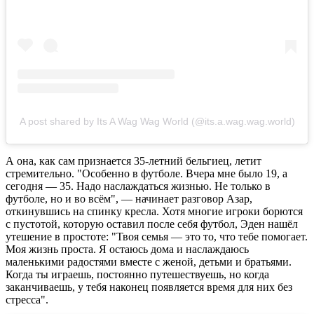
A post shared by Its A Wag Wag World (@its.a.wag.wag.world)
А она, как сам признается 35-летний бельгиец, летит
стремительно. "Особенно в футболе. Вчера мне было 19, а
сегодня — 35. Надо наслаждаться жизнью. Не только в
футболе, но и во всём", — начинает разговор Азар,
откинувшись на спинку кресла. Хотя многие игроки борются
с пустотой, которую оставил после себя футбол, Эден нашёл
утешение в простоте: "Твоя семья — это то, что тебе помогает.
Моя жизнь проста. Я остаюсь дома и наслаждаюсь
маленькими радостями вместе с женой, детьми и братьями.
Когда ты играешь, постоянно путешествуешь, но когда
заканчиваешь, у тебя наконец появляется время для них без
стресса".