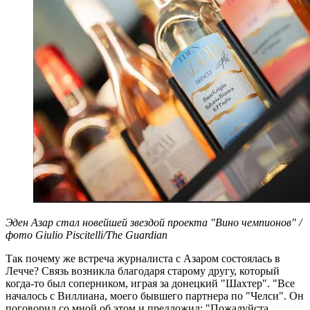
Эден Азар стал новейшей звездой проекта "Вино чемпионов" /
фото Giulio Piscitelli/The Guardian
Так почему же встреча журналиста с Азаром состоялась в
Лечче? Связь возникла благодаря старому другу, который
когда-то был соперником, играя за донецкий "Шахтер". "Все
началось с Виллиана, моего бывшего партнера по "Челси". Он
поговорил со мной об этом и предложил: "Пожалуйста,