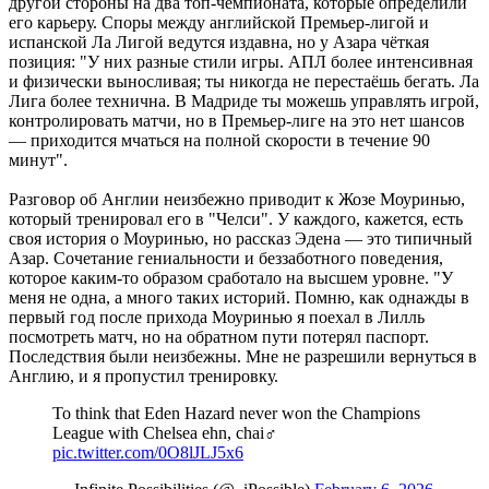
другой стороны на два топ-чемпионата, которые определили
его карьеру. Споры между английской Премьер-лигой и
испанской Ла Лигой ведутся издавна, но у Азара чёткая
позиция: "У них разные стили игры. АПЛ более интенсивная
и физически выносливая; ты никогда не перестаёшь бегать. Ла
Лига более технична. В Мадриде ты можешь управлять игрой,
контролировать матчи, но в Премьер-лиге на это нет шансов
— приходится мчаться на полной скорости в течение 90
минут".
Разговор об Англии неизбежно приводит к Жозе Моуринью,
который тренировал его в "Челси". У каждого, кажется, есть
своя история о Моуринью, но рассказ Эдена — это типичный
Азар. Сочетание гениальности и беззаботного поведения,
которое каким-то образом сработало на высшем уровне. "У
меня не одна, а много таких историй. Помню, как однажды в
первый год после прихода Моуринью я поехал в Лилль
посмотреть матч, но на обратном пути потерял паспорт.
Последствия были неизбежны. Мне не разрешили вернуться в
Англию, и я пропустил тренировку.
To think that Eden Hazard never won the Champions
League with Chelsea ehn, chai‍♂️
pic.twitter.com/0O8lJLJ5x6