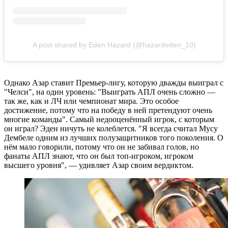
A post shared by Eden Hazard (@hazardeden_10)
Однако Азар ставит Премьер-лигу, которую дважды выиграл с
"Челси", на один уровень: "Выиграть АПЛ очень сложно —
так же, как и ЛЧ или чемпионат мира. Это особое
достижение, потому что на победу в ней претендуют очень
многие команды". Самый недооценённый игрок, с которым
он играл? Эден ничуть не колеблется. "Я всегда считал Мусу
Дембеле одним из лучших полузащитников того поколения. О
нём мало говорили, потому что он не забивал голов, но
фанаты АПЛ знают, что он был топ-игроком, игроком
высшего уровня", — удивляет Азар своим вердиктом.