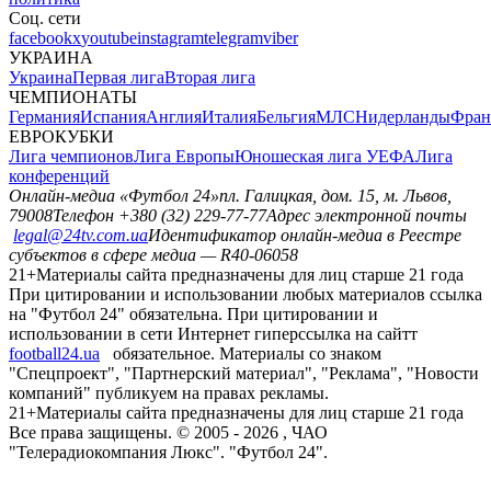
Соц. сети
facebook
x
youtube
instagram
telegram
viber
УКРАИНА
Украина
Первая лига
Вторая лига
ЧЕМПИОНАТЫ
Германия
Испания
Англия
Италия
Бельгия
МЛС
Нидерланды
Фран
ЕВРОКУБКИ
Лига чемпионов
Лига Европы
Юношеская лига УЕФА
Лига
конференций
Онлайн-медиа «Футбол 24»
пл. Галицкая, дом. 15, м. Львов,
79008
Телефон +380 (32) 229-77-77
Адрес электронной почты
legal@24tv.com.ua
Идентификатор онлайн-медиа в Реестре
субъектов в сфере медиа — R40-06058
21+
Материалы сайта предназначены для лиц старше 21 года
При цитировании и использовании любых материалов ссылка
на "Футбол 24" обязательна. При цитировании и
использовании в сети Интернет гиперссылка на сайтт
football24.ua
обязательное. Материалы со знаком
"Спецпроект", "Партнерский материал", "Реклама", "Новости
компаний" публикуем на правах рекламы.
21+
Материалы сайта предназначены для лиц старше 21 года
Все права защищены. © 2005 -
2026
, ЧАО
"Телерадиокомпания Люкс". "Футбол 24".