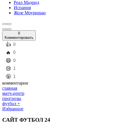
Реал Мадрид
Испания
Жозе Моуринью
0
Комментировать
️👍
0
️🔥
0
️😄
0
️😢
1
️🤬
1
комментарии
главная
матч-центр
прогнозы
футбол +
Избранное
САЙТ ФУТБОЛ 24