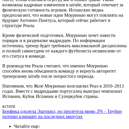
возможны кадровые изменения в штабе, который отвечает за
физическую готовность игроков. Испанские медиа
предполагают, что новые идеи Моуринью могут повлиять на
будущее Антонио Пинтуса, который сейчас работает в
структуре Реала.
Кроме физической подготовки, Моуринью хочет навести
порядок и в раздевалке мадридцев. По информации
источника, тренер будет требовать максимальной дисциплины
и полной самоотдачи от каждого футболиста независимо от
его статуса в команде.
В руководстве Реала считают, что именно Моуринью
способен вновь объединить команду и вернуть авторитет
тренерскому штабу после непростого периода.
Напомним, что Жозе Моуринью возглавлял Реал в 2010–2013
годах. Вместе с мадридцами португалец выиграл чемпионат
Испании, Кубок Испании и Суперкубок страны.
кстати
Бенфика одолела Эшторил, но пролетела мимо ЛЧ – Трубин
потерял клиншит на последних минутах
Читайте еще
: