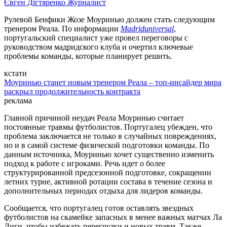
Євген Дігтяренко
Журналист
Рулевой Бенфики Жозе Моуринью должен стать следующим
тренером Реала. По информации
Madriduniversal
,
португальский специалист уже провел переговоры с
руководством мадридского клуба и очертил ключевые
проблемы команды, которые планирует решить.
кстати
Моуринью станет новым тренером Реала – топ-инсайдер мира
раскрыл продолжительность контракта
реклама
Главной причиной неудач Реала Моуринью считает
постоянные травмы футболистов. Португалец убежден, что
проблема заключается не только в случайных повреждениях,
но и в самой системе физической подготовки команды. По
данным источника, Моуринью хочет существенно изменить
подход к работе с игроками. Речь идет о более
структурированной предсезонной подготовке, сокращении
летних турне, активной ротации состава в течение сезона и
дополнительных периодах отдыха для лидеров команды.
Сообщается, что португалец готов оставлять звездных
футболистов на скамейке запасных в менее важных матчах Ла
Лиги, чтобы избежать перегрузки и новых травм. Также