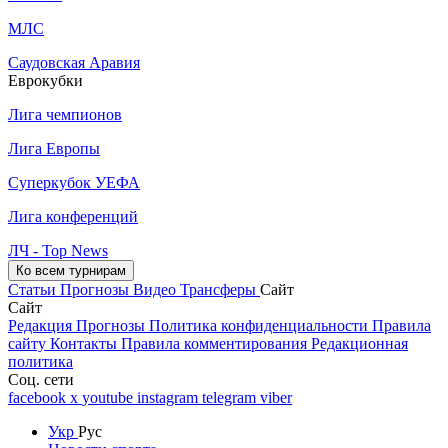
МЛС
Саудовская Аравия
Еврокубки
Лига чемпионов
Лига Европы
Суперкубок УЕФА
Лига конференций
ЛЧ - Top News
Ко всем турнирам
Статьи
Прогнозы
Видео
Трансферы
Сайт
Сайт
Редакция
Прогнозы
Политика конфиденциальности
Правила
сайту
Контакты
Правила комментирования
Редакционная
политика
Соц. сети
facebook
x
youtube
instagram
telegram
viber
Укр
Рус