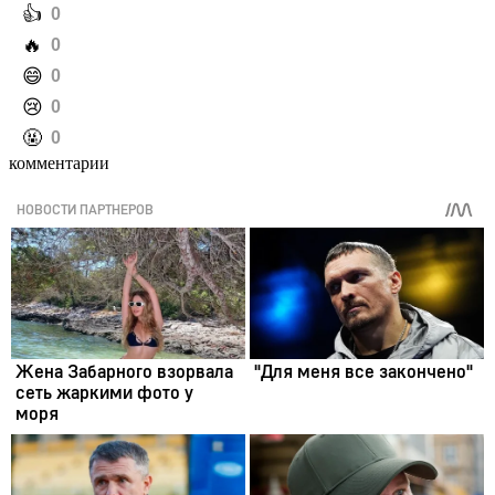
️👍
0
️🔥
0
️😄
0
️😢
0
️🤬
0
комментарии