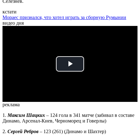
Селезнев.
кстати
Мораес признался, что хотел играть за сборную Румынии
видео дня
Play
Video
реклама
1.
Максим Шацких
– 124 гола в 341 матче (забивал в составе
Динамо, Арсенал-Киев, Черноморец и Говерлы)
2.
Сергей Ребров
– 123 (261) (Динамо и Шахтер)