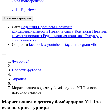
Лига конференций
ЛЧ - Top News
Ко всем турнирам
Сайт
Редакция
Прогнозы
Политика
конфиденциальности
Правила сайту
Контакты
Правила
комментирования
Редакционная политика
Структура
собственности
Соц. сети
facebook
x
youtube
instagram
telegram
viber
Футбол 24
Новости футбола
Украина
Мораес вошел в десятку бомбардиров УПЛ за всю
историю турнира
Мораес вошел в десятку бомбардиров УПЛ за
всю историю турнира