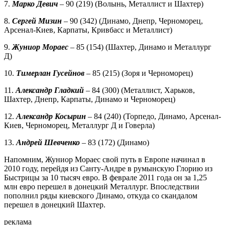
7.
Марко Девич
– 90 (219) (Волынь, Металлист и Шахтер)
8.
Сергей Мизин
– 90 (342) (Динамо, Днепр, Черноморец,
Арсенал-Киев, Карпаты, Кривбасс и Металлист)
9.
Жуниор Мораес
– 85 (154) (Шахтер, Динамо и Металлург
Д)
10.
Тимерлан Гусейнов
– 85 (215) (Зоря и Черноморец)
11.
Александр Гладкий
– 84 (300) (Металлист, Харьков,
Шахтер, Днепр, Карпаты, Динамо и Черноморец)
12.
Александр Косырин
– 84 (240) (Торпедо, Динамо, Арсенал-
Киев, Черноморец, Металлург Д и Говерла)
13.
Андрей Шевченко
– 83 (172) (Динамо)
Напомним, Жуниор Мораес свой путь в Европе начинал в
2010 году, перейдя из Санту-Андре в румынскую Глорию из
Быстрицы за 10 тысяч евро. В феврале 2011 года он за 1,25
млн евро перешел в донецкий Металлург. Впоследствии
пополнил ряды киевского Динамо, откуда со скандалом
перешел в донецкий Шахтер.
реклама