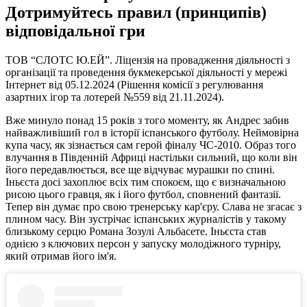
Дотримуйтесь правил (принципів)
відповідальної гри
ТОВ “СЛОТС Ю.ЕЙ”. Ліцензія на провадження діяльності з
організації та проведення букмекерської діяльності у мережі
Інтернет від 05.12.2024 (Рішення комісії з регулювання
азартних ігор та лотерей №559 від 21.11.2024).
Вже минуло понад 15 років з того моменту, як Андрес забив
найважливіший гол в історії іспанського футболу. Неймовірна
купа часу, як зізнається сам герой фіналу ЧС-2010. Образ того
влучання в Південній Африці настільки сильний, що коли він
його передавлюється, все ще відчуває мурашки по спині.
Іньєста досі захоплює всіх тим спокоєм, що є визначальною
рисою цього гравця, як і його футбол, сповнений фантазії.
Тепер він думає про свою тренерську кар'єру. Слава не згасає з
плином часу. Він зустрічає іспанських журналістів у такому
близькому серцю Романа Зозулі Альбасете. Іньєста став
однією з ключових персон у запуску молодіжного турніру,
який отримав його ім'я.