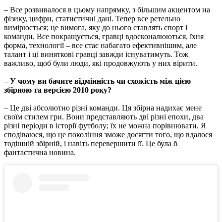
– Все розвивалося в цьому напрямку, з більшим акцентом на
фізику, цифри, статистичні дані. Тепер все ретельно
вимірюється; це вимога, яку до нього ставлять спорт і
команди. Все покращується, гравці вдосконалюються, їхня
форма, технології – все стає набагато ефективнішим, але
талант і ці виняткові гравці завжди існуватимуть. Тож
важливо, щоб були люди, які продовжують у них вірити.
– У чому ви бачите відмінність чи схожість між цією
збірною та версією 2010 року?
– Це дві абсолютно різні команди. Ця збірна надихає мене
своїм стилем гри. Вони представляють дві різні епохи, два
різні періоди в історії футболу; їх не можна порівнювати. Я
сподіваюся, що це покоління зможе досягти того, що вдалося
тодішній збірній, і навіть перевершити її. Це була б
фантастична новина.