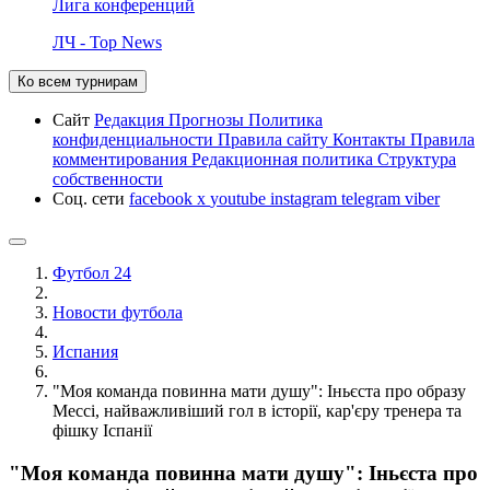
Лига конференций
ЛЧ - Top News
Ко всем турнирам
Сайт
Редакция
Прогнозы
Политика
конфиденциальности
Правила сайту
Контакты
Правила
комментирования
Редакционная политика
Структура
собственности
Соц. сети
facebook
x
youtube
instagram
telegram
viber
Футбол 24
Новости футбола
Испания
"Моя команда повинна мати душу": Іньєста про образу
Мессі, найважливіший гол в історії, кар'єру тренера та
фішку Іспанії
"Моя команда повинна мати душу": Іньєста про