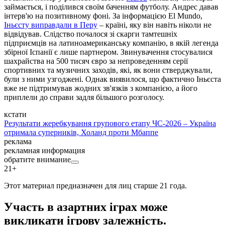
займається, і поділився своїм баченням футболу. Андрес давав
інтерв'ю на позитивному фоні. За інформацією El Mundo,
Іньєсту виправдали в Перу
– країні, яку він навіть ніколи не
відвідував. Слідство почалося зі скарги тамтешніх
підприємців на латиноамериканську компанію, в якій легенда
збірної Іспанії є лише партнером. Звинувачення стосувалися
шахрайства на 500 тисяч євро за непроведенням серії
спортивних та музичних заходів, які, як вони стверджували,
були з ними узгоджені. Однак виявилося, що фактично Іньєста
вже не підтримував жодних зв'язків з компанією, а його
приплели до справи задля більшого розголосу.
кстати
Результати жеребкування групового етапу ЧС-2026 – Україна
отримала суперників, Холанд проти Мбаппе
реклама
рекламная информация
обратите внимание
21+
Этот материал предназначен для лиц старше 21 года.
Участь в азартних іграх може
викликати ігрову залежність.