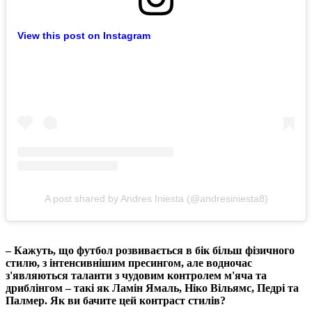
View this post on Instagram
A post shared by Andres Iniesta (@andresiniesta8)
– Кажуть, що футбол розвивається в бік більш фізичного
стилю, з інтенсивнішим пресингом, але водночас
з'являються таланти з чудовим контролем м'яча та
дриблінгом – такі як Ламін Ямаль, Ніко Вільямс, Педрі та
Палмер. Як ви бачите цей контраст стилів?