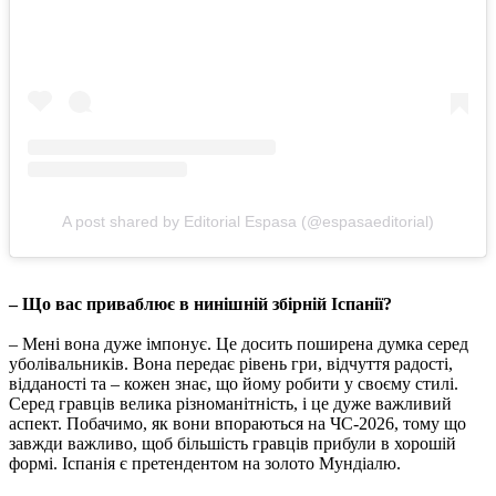
A post shared by Editorial Espasa (@espasaeditorial)
– Що вас приваблює в нинішній збірній Іспанії?
– Мені вона дуже імпонує. Це досить поширена думка серед
уболівальників. Вона передає рівень гри, відчуття радості,
відданості та – кожен знає, що йому робити у своєму стилі.
Серед гравців велика різноманітність, і це дуже важливий
аспект. Побачимо, як вони впораються на ЧС-2026, тому що
завжди важливо, щоб більшість гравців прибули в хорошій
формі. Іспанія є претендентом на золото Мундіалю.