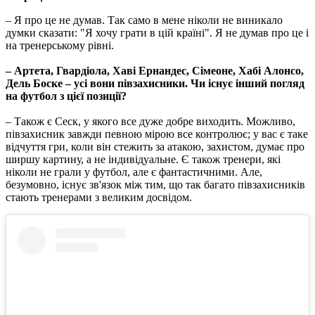
– Я про це не думав. Так само в мене ніколи не виникало
думки сказати: "Я хочу грати в цій країні". Я не думав про це і
на тренерському рівні.
– Артета, Гвардіола, Хаві Ернандес, Сімеоне, Хабі Алонсо,
Дель Боске – усі вони півзахисники. Чи існує інший погляд
на футбол з цієї позиції?
– Також є Сеск, у якого все дуже добре виходить. Можливо,
півзахисник завжди певною мірою все контролює; у вас є таке
відчуття гри, коли він стежить за атакою, захистом, думає про
ширшу картину, а не індивідуальне. Є також тренери, які
ніколи не грали у футбол, але є фантастичними. Але,
безумовно, існує зв'язок між тим, що так багато півзахисників
стають тренерами з великим досвідом.