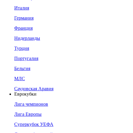
Италия
Германия
Франция
Нидерланды
Турция
Португалия
Бельгия
МЛС
Саудовская Аравия
Еврокубки
Лига чемпионов
Лига Европы
Суперкубок УЕФА