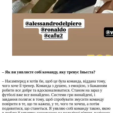
– Як ви уявляєте собі команду, яку тренує Іньєста?
– Насамперед я хотів би, щоб це була команда, віддана тому,
чого хоче її тренер. Команда з душею, з емоцією, з бажанням
робити все добре та вдосконалюватися. Станом на зараз у
футболі вже все винайдено. Системи гри винайдені, і
завдання полягає в тому, щоб спробувати змусити команду
повірити в те, що ти кажеш, у те, чого ти хочеш, а потім
подивитися, що станеться. Я уявляю собі команду такою, якою
я люблю її уявляти: заснованою на володінні м'ячем, радісною,