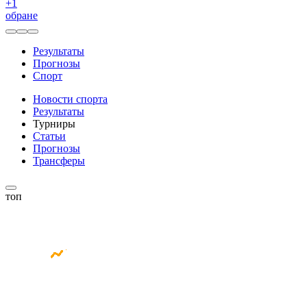
+
1
обране
Результаты
Прогнозы
Спорт
Новости спорта
Результаты
Турниры
Статьи
Прогнозы
Трансферы
топ