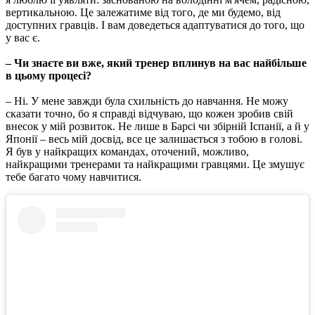
вертикальною. Це залежатиме від того, де ми будемо, від
доступних гравців. І вам доведеться адаптуватися до того, що
у вас є.
– Чи знаєте ви вже, який тренер вплинув на вас найбільше
в цьому процесі?
– Ні. У мене завжди була схильність до навчання. Не можу
сказати точно, бо я справді відчуваю, що кожен зробив свій
внесок у мій розвиток. Не лише в Барсі чи збірній Іспанії, а й у
Японії – весь мій досвід, все це залишається з тобою в голові.
Я був у найкращих командах, оточений, можливо,
найкращими тренерами та найкращими гравцями. Це змушує
тебе багато чому навчитися.