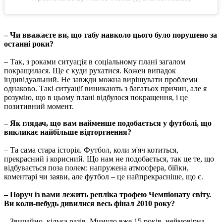
– Чи вважаєте ви, що табу навколо цього було порушено за
останні роки?
– Так, з роками ситуація в соціальному плані загалом
покращилася. Ще є куди рухатися. Кожен випадок
індивідуальний. Не завжди можна вирішувати проблеми
однаково. Такі ситуації виникають з багатьох причин, але я
розумію, що в цьому плані відбулося покращення, і це
позитивний момент.
– Як глядач, що вам найменше подобається у футболі, що
викликає найбільше відторгнення?
– Та сама стара історія. Футбол, коли м'яч котиться,
прекрасний і корисний. Що нам не подобається, так це те, що
відбувається поза полем: напружена атмосфера, бійки,
коментарі чи заяви, але футбол – це найпрекрасніше, що є.
– Поруч із вами лежить репліка трофею Чемпіонату світу.
Ви коли-небудь дивилися весь фінал 2010 року?
– Звичайно, кілька разів. Минуло вже 15 років, неймовірна