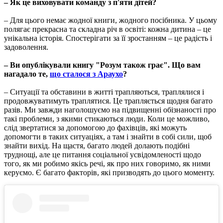
– Як це виховувати команду з п'яти дітей?
– Для цього немає жодної книги, жодного посібника. У цьому
полягає прекрасна та складна річ в освіті: кожна дитина – це
унікальна історія. Спостерігати за її зростанням – це радість і
задоволення.
– Ви опублікували книгу "Розум також грає". Що вам
нагадало те,
що сталося з Араухо
?
– Ситуації та обставини в житті трапляються, траплялися і
продовжуватимуть траплятися. Це трапляється щодня багато
разів. Ми завжди наголошуємо на підвищенні обізнаності про
такі проблеми, з якими стикаються люди. Коли це можливо,
слід звертатися за допомогою до фахівців, які можуть
допомогти в таких ситуаціях, а там і знайти в собі сили, щоб
знайти вихід. На щастя, багато людей долають подібні
труднощі, але це питання соціальної усвідомленості щодо
того, як ми робимо якісь речі, як про них говоримо, як ними
керуємо. Є багато факторів, які призводять до цього моменту.