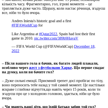
кількість часу. Фрагментарно, гол, ігрові моменти – це
трапляється дуже часто. Щоразу, коли настає річниця, згадуєш
все, ніби то було вчора.
Andres Iniesta's historic goal and a first
#FIFAWorldCup
for
Like Argentina at
#Qatar2022
, Spain had lost their first
game in 2010.
pic.twitter.com/389b9HavaV
— FIFA World Cup (@FIFAWorldCup)
December 18,
2022
– Після вашого гола я бачив, як багато людей плакали,
особливо через
жест з футболкою Харке
. Що перше спадає
на думку, коли ви бачите гол?
– Дуже сильні емоції. Приємний трепет досі пробігає по тілу,
воно переносить тебе назад у той самий момент. Це настільки
яскраве і глибоке відчуття,що навіть через 15 років, коли ти
згадуєш про це з холодною головою, здається, ніби це було
вчора.
– Чи знають ваші діти, що їхній батько забив той гол?