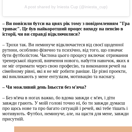
A post shared by Iniesta Cup (@iniesta_cup)
– Ви повісили бутси на цвях рік тому з повідомленням "Гра
триває". Це був найкоротший процес виходу на пенсію в
історії, чи ви справді відключилися?
– Трохи так. Ви неминуче відключаєтеся від своєї щоденної
рутини, особливо фізично та психічно, від того, що означає
бути футболістом. Частина цього процесу включає отримання
тренерської ліцензії, вивчення нового, набуття навичок, яких я
не міг отримати через свою професію, та виконання речей на
сімейному рівні, які я не міг робити раніше. Це різні проекти,
які викликають у мене ентузіазм, мотивацію та наснагу.
– Чи можливий день Іньєсти без м'яча?
– Без м'яча в ногах важко, бо вдома завжди є м'яч, і діти
завжди грають. У моїй голові точно ні, бо ти завжди думаєш
про щось нове та про багато ситуацій і речей, які тебе тішать і
мотивують. Футбол, неминуче, але, на щастя для мене, завжди
присутній.