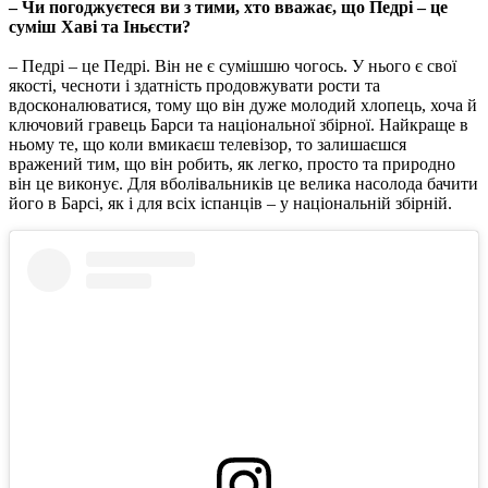
– Чи погоджуєтеся ви з тими, хто вважає, що Педрі – це
суміш Хаві та Іньєсти?
– Педрі – це Педрі. Він не є сумішшю чогось. У нього є свої
якості, чесноти і здатність продовжувати рости та
вдосконалюватися, тому що він дуже молодий хлопець, хоча й
ключовий гравець Барси та національної збірної. Найкраще в
ньому те, що коли вмикаєш телевізор, то залишаєшся
вражений тим, що він робить, як легко, просто та природно
він це виконує. Для вболівальників це велика насолода бачити
його в Барсі, як і для всіх іспанців – у національній збірній.