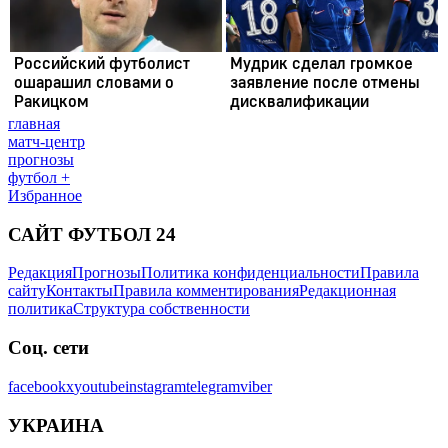
главная
матч-центр
прогнозы
футбол +
Избранное
САЙТ ФУТБОЛ 24
Редакция
Прогнозы
Политика конфиденциальности
Правила
сайту
Контакты
Правила комментирования
Редакционная
политика
Структура собственности
Соц. сети
facebook
x
youtube
instagram
telegram
viber
УКРАИНА