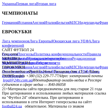
Украина
Первая лига
Вторая лига
ЧЕМПИОНАТЫ
Германия
Испания
Англия
Италия
Бельгия
МЛС
Нидерланды
Фран
ЕВРОКУБКИ
Лига чемпионов
Лига Европы
Юношеская лига УЕФА
Лига
конференций
САЙТ ФУТБОЛ 24
Редакция
Соц. сети
Прогнозы
Политика конфиденциальности
Правила
сайту
facebook
УКРАИНА
Контакты
x
youtube
Правила комментирования
instagram
telegram
viber
Редакционная
политика
Украина
ЧЕМПИОНАТЫ
Первая лига
Структура собственности
Вторая лига
Германия
ЕВРОКУБКИ
Испания
Англия
Италия
Бельгия
МЛС
Нидерланды
Фран
Лига чемпионов
Онлайн-медиа «Футбол 24»
Лига Европы
пл. Галицкая, дом. 15, м. Львов,
Юношеская лига УЕФА
Лига
конференций
79008
Телефон +380 (32) 229-77-77
Адрес электронной почты
legal@24tv.com.ua
Идентификатор онлайн-медиа в Реестре
субъектов в сфере медиа — R40-06058
21+
Материалы сайта предназначены для лиц старше 21 года
При цитировании и использовании любых материалов ссылка
на "Футбол 24" обязательна. При цитировании и
использовании в сети Интернет гиперссылка на сайтт
football24.ua
обязательное. Материалы со знаком