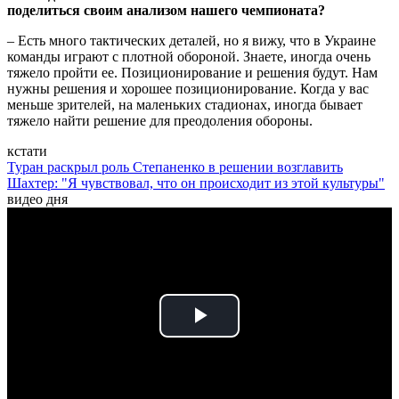
поделиться своим анализом нашего чемпионата?
– Есть много тактических деталей, но я вижу, что в Украине
команды играют с плотной обороной. Знаете, иногда очень
тяжело пройти ее. Позиционирование и решения будут. Нам
нужны решения и хорошее позиционирование. Когда у вас
меньше зрителей, на маленьких стадионах, иногда бывает
тяжело найти решение для преодоления обороны.
кстати
Туран раскрыл роль Степаненко в решении возглавить
Шахтер: "Я чувствовал, что он происходит из этой культуры"
видео дня
Play
Video