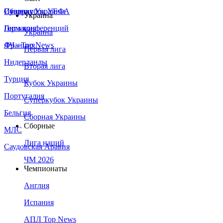
Сборная Украины
Италия
Суперкубок УЕФА
Украина
Германия
Лига конференций
Украина
Франция
ЛЧ - Top News
Первая лига
Нидерланды
Вторая лига
Турция
Кубок Украины
Португалия
Суперкубок Украины
Бельгия
Сборная Украины
Сборные
МЛС
Лига наций
Саудовская Аравия
ЧМ 2026
Чемпионаты
Англия
Испания
АПЛ Top News