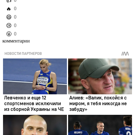
️👍
0
️🔥
0
️😄
0
️😢
0
️🤬
0
комментарии