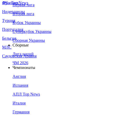
Франция
ЛЧ - Top News
Первая лига
Нидерланды
Вторая лига
Турция
Кубок Украины
Португалия
Суперкубок Украины
Бельгия
Сборная Украины
Сборные
МЛС
Лига наций
Саудовская Аравия
ЧМ 2026
Чемпионаты
Англия
Испания
АПЛ Top News
Италия
Германия