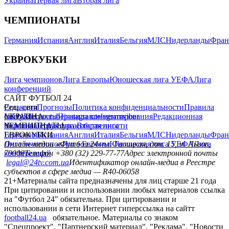
Украина
Первая лига
Вторая лига
ЧЕМПИОНАТЫ
Германия
Испания
Англия
Италия
Бельгия
МЛС
Нидерланды
Фран
ЕВРОКУБКИ
Лига чемпионов
Лига Европы
Юношеская лига УЕФА
Лига
конференций
САЙТ ФУТБОЛ 24
Редакция
Соц. сети
Прогнозы
Политика конфиденциальности
Правила
сайту
facebook
УКРАИНА
Контакты
x
youtube
Правила комментирования
instagram
telegram
viber
Редакционная
политика
Украина
ЧЕМПИОНАТЫ
Первая лига
Структура собственности
Вторая лига
Германия
ЕВРОКУБКИ
Испания
Англия
Италия
Бельгия
МЛС
Нидерланды
Фран
Лига чемпионов
Онлайн-медиа «Футбол 24»
Лига Европы
пл. Галицкая, дом. 15, м. Львов,
Юношеская лига УЕФА
Лига
конференций
79008
Телефон +380 (32) 229-77-77
Адрес электронной почты
legal@24tv.com.ua
Идентификатор онлайн-медиа в Реестре
субъектов в сфере медиа — R40-06058
21+
Материалы сайта предназначены для лиц старше 21 года
При цитировании и использовании любых материалов ссылка
на "Футбол 24" обязательна. При цитировании и
использовании в сети Интернет гиперссылка на сайтт
football24.ua
обязательное. Материалы со знаком
"Спецпроект", "Партнерский материал", "Реклама", "Новости