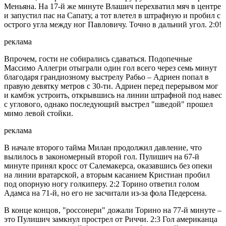
Меньяна. На 17-й же минуте Влашич перехватил мяч в центре
и запустил пас на Сапату, а тот влетел в штрафную и пробил с
острого угла между ног Павловичу. Точно в дальний угол. 2:0!
реклама
Впрочем, гости не собирались сдаваться. Подопечные
Массимо Аллегри отыграли один гол всего через семь минут
благодаря грандиозному выстрелу Рабьо – Адриен попал в
правую девятку метров с 30-ти. Адриен перед перерывом мог
и камбэк устроить, открывшись на линии штрафной под навес
с углового, однако последующий выстрел "шведой" прошел
мимо левой стойки.
реклама
В начале второго тайма Милан продолжил давление, что
вылилось в закономерный второй гол. Пулишич на 67-й
минуте принял кросс от Салемакерса, оказавшись без опеки
на линии вратарской, а вторым касанием Кристиан пробил
под опорную ногу голкиперу. 2:2 Торино ответил голом
Адамса на 71-й, но его не засчитали из-за фола Педерсена.
В конце концов, "россонери" дожали Торино на 77-й минуте –
это Пулишич замкнул прострел от Риччи. 2:3 Гол американца