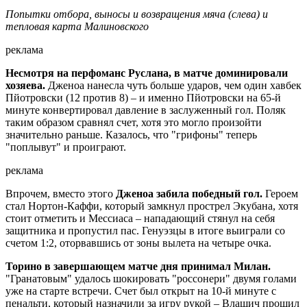
Попытки отбора, выносы и возвращения мяча (слева) и
тепловая карта Малиновского
реклама
Несмотря на перфоманс Руслана, в матче доминировали
хозяева.
Дженоа нанесла чуть больше ударов, чем один хавбек
Пйотровски (12 против 8) – и именно Пйотровски на 65-й
минуте конвертировал давление в заслуженный гол. Поляк
таким образом сравнял счет, хотя это могло произойти
значительно раньше. Казалось, что "грифоны" теперь
"поплывут" и проиграют.
реклама
Впрочем, вместо этого
Дженоа забила победный гол.
Героем
стал Нортон-Каффи, который замкнул прострел Экубана, хотя
стоит отметить и Мессиаса – нападающий стянул на себя
защитника и пропустил пас. Генуэзцы в итоге выиграли со
счетом 1:2, оторвавшись от зоны вылета на четыре очка.
Торино в завершающем матче дня принимал Милан.
"Гранатовым" удалось шокировать "россонери" двумя голами
уже на старте встречи. Счет был открыт на 10-й минуте с
пенальти, который назначили за игру рукой – Влашич прошил