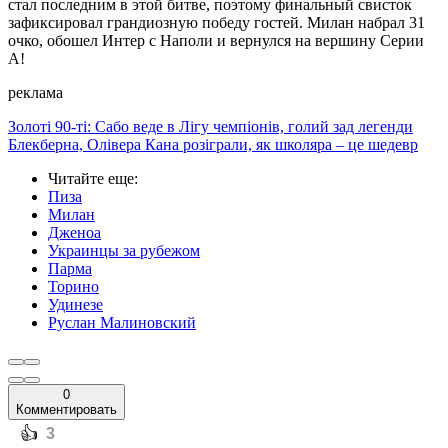
стал последним в этой битве, поэтому финальный свисток
зафиксировал грандиозную победу гостей. Милан набрал 31
очко, обошел Интер с Наполи и вернулся на вершину Серии
А!
реклама
Золоті 90-ті: Сабо веде в Лігу чемпіонів, голий зад легенди
Блекберна, Олівера Кана розіграли, як школяра – це шедевр
Читайте еще
:
Пиза
Милан
Дженоа
Украинцы за рубежом
Парма
Торино
Удинезе
Руслан Малиновский
0
Комментировать
️👍
3