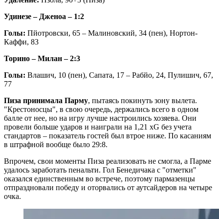
Удинезе – Дженоа – 1:2
Голы:
Пйотровски, 65 – Малиновский, 34 (пен), Нортон-
Каффи, 83
Торино – Милан – 2:3
Голы:
Влашич, 10 (пен), Сапата, 17 – Рабйо, 24, Пулишич, 67,
77
Пиза принимала Парму
, пытаясь покинуть зону вылета.
"Крестоносцы", в свою очередь, держались всего в одном
балле от нее, но на игру лучше настроились хозяева. Они
провели больше ударов и наиграли на 1,21 xG без учета
стандартов – показатель гостей был втрое ниже. По касаниям
в штрафной вообще было 29:8.
Впрочем, свои моменты Пиза реализовать не смогла, а Парме
удалось заработать пенальти. Гол Бенедичака с "отметки"
оказался единственным во встрече, поэтому пармазенцы
отпраздновали победу и оторвались от аутсайдеров на четыре
очка.