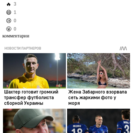
️🔥
3
️😄
1
️😢
0
️🤬
0
комментарии