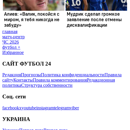
главная
матч-центр
ЧС 2026
футбол +
Избранное
САЙТ ФУТБОЛ 24
Редакция
Прогнозы
Политика конфиденциальности
Правила
сайту
Контакты
Правила комментирования
Редакционная
политика
Структура собственности
Соц. сети
facebook
x
youtube
instagram
telegram
viber
УКРАИНА