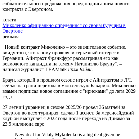
соблазнительного предложения перед подписанием нового
контракта с Эвертоном.
кстати
Миколенко официально определился со своим будущим в
Эвертоне
реклама
"Новый контракт Миколенко – это значительное событие,
ввиду того, что к нему проявляли серьезный интерес в
Германии. Айнтрахт Франкфурт рассматривал его как
возможного кандидата на замену Натаниэлю Брауну", –
написал журналист TEAMtalk
Грэм Бэйли.
Браун, который в прошлом сезоне играл с Айнтрахтом в ЛЧ,
сейчас на грани перехода в мюнхенскую Баварию. Миколенко
взамен подписал новое соглашение с "ирисками" до лета 2029
года.
27-летний украинец в сезоне 2025/26 провел 36 матчей за
Эвертон во всех турнирах, сделав 1 ассист. За мерсисайдский
клуб он выступает с 2022 года после перехода из Динамо за
23,5 миллиона евро.
New deal for Vitaly Mykolenko is a big deal given he