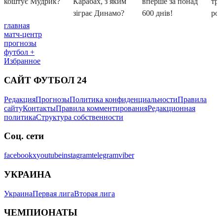
главная
матч-центр
прогнозы
футбол +
Избранное
САЙТ ФУТБОЛ 24
Редакция
Прогнозы
Политика конфиденциальности
Правила
сайту
Контакты
Правила комментирования
Редакционная
политика
Структура собственности
Соц. сети
facebook
x
youtube
instagram
telegram
viber
УКРАИНА
Украина
Первая лига
Вторая лига
ЧЕМПИОНАТЫ