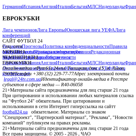
Германия
Испания
Англия
Италия
Бельгия
МЛС
Нидерланды
Фран
ЕВРОКУБКИ
Лига чемпионов
Лига Европы
Юношеская лига УЕФА
Лига
конференций
САЙТ ФУТБОЛ 24
Редакция
Соц. сети
Прогнозы
Политика конфиденциальности
Правила
сайту
facebook
УКРАИНА
Контакты
x
youtube
Правила комментирования
instagram
telegram
viber
Редакционная
политика
Украина
ЧЕМПИОНАТЫ
Первая лига
Структура собственности
Вторая лига
Германия
ЕВРОКУБКИ
Испания
Англия
Италия
Бельгия
МЛС
Нидерланды
Фран
Лига чемпионов
Онлайн-медиа «Футбол 24»
Лига Европы
пл. Галицкая, дом. 15, м. Львов,
Юношеская лига УЕФА
Лига
конференций
79008
Телефон +380 (32) 229-77-77
Адрес электронной почты
legal@24tv.com.ua
Идентификатор онлайн-медиа в Реестре
субъектов в сфере медиа — R40-06058
21+
Материалы сайта предназначены для лиц старше 21 года
При цитировании и использовании любых материалов ссылка
на "Футбол 24" обязательна. При цитировании и
использовании в сети Интернет гиперссылка на сайтт
football24.ua
обязательное. Материалы со знаком
"Спецпроект", "Партнерский материал", "Реклама", "Новости
компаний" публикуем на правах рекламы.
21+
Материалы сайта предназначены для лиц старше 21 года
Все права защищены. © 2005 -
2026
, ЧАО