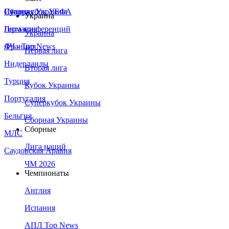
Сборная Украины
Италия
Суперкубок УЕФА
Украина
Германия
Лига конференций
Украина
Франция
ЛЧ - Top News
Первая лига
Нидерланды
Вторая лига
Турция
Кубок Украины
Португалия
Суперкубок Украины
Бельгия
Сборная Украины
Сборные
МЛС
Лига наций
Саудовская Аравия
ЧМ 2026
Чемпионаты
Англия
Испания
АПЛ Top News