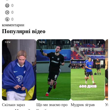
️😄
0
️😢
0
️🤬
0
комментарии