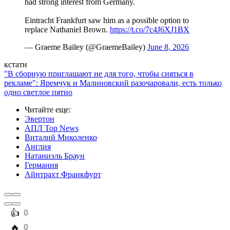
had strong interest from Germany.
Eintracht Frankfurt saw him as a possible option to
replace Nathaniel Brown.
https://t.co/7c4J6XJ1BX
— Graeme Bailey (@GraemeBailey)
June 8, 2026
кстати
"В сборную приглашают не для того, чтобы сняться в
рекламе": Яремчук и Малиновский разочаровали, есть только
одно светлое пятно
Читайте еще
:
Эвертон
АПЛ Top News
Виталий Миколенко
Англия
Натаниэль Браун
Германия
Айнтрахт Франкфурт
️👍
0
️🔥
0