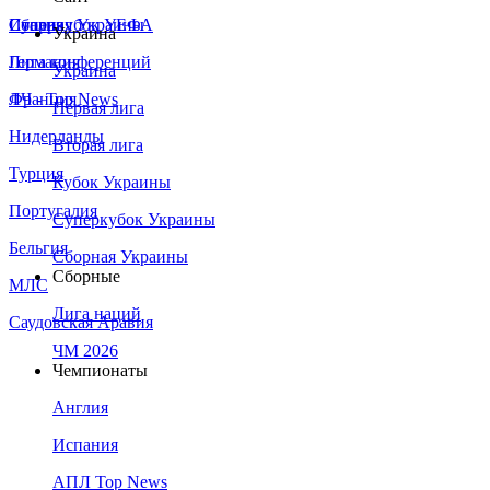
Сборная Украины
Италия
Суперкубок УЕФА
Украина
Германия
Лига конференций
Украина
Франция
ЛЧ - Top News
Первая лига
Нидерланды
Вторая лига
Турция
Кубок Украины
Португалия
Суперкубок Украины
Бельгия
Сборная Украины
Сборные
МЛС
Лига наций
Саудовская Аравия
ЧМ 2026
Чемпионаты
Англия
Испания
АПЛ Top News