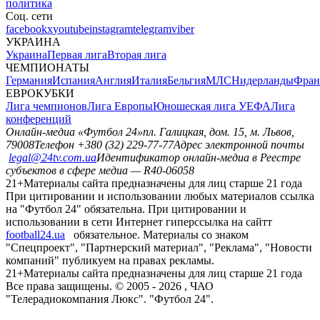
политика
Соц. сети
facebook
x
youtube
instagram
telegram
viber
УКРАИНА
Украина
Первая лига
Вторая лига
ЧЕМПИОНАТЫ
Германия
Испания
Англия
Италия
Бельгия
МЛС
Нидерланды
Фран
ЕВРОКУБКИ
Лига чемпионов
Лига Европы
Юношеская лига УЕФА
Лига
конференций
Онлайн-медиа «Футбол 24»
пл. Галицкая, дом. 15, м. Львов,
79008
Телефон +380 (32) 229-77-77
Адрес электронной почты
legal@24tv.com.ua
Идентификатор онлайн-медиа в Реестре
субъектов в сфере медиа — R40-06058
21+
Материалы сайта предназначены для лиц старше 21 года
При цитировании и использовании любых материалов ссылка
на "Футбол 24" обязательна. При цитировании и
использовании в сети Интернет гиперссылка на сайтт
football24.ua
обязательное. Материалы со знаком
"Спецпроект", "Партнерский материал", "Реклама", "Новости
компаний" публикуем на правах рекламы.
21+
Материалы сайта предназначены для лиц старше 21 года
Все права защищены. © 2005 -
2026
, ЧАО
"Телерадиокомпания Люкс". "Футбол 24".