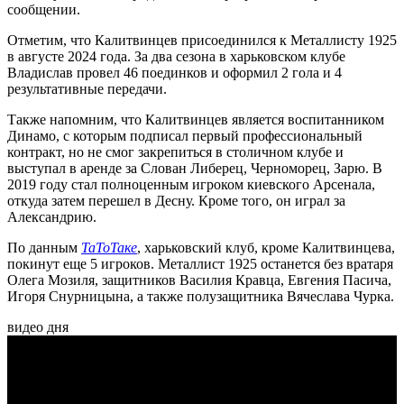
сообщении.
Отметим, что Калитвинцев присоединился к Металлисту 1925
в августе 2024 года. За два сезона в харьковском клубе
Владислав провел 46 поединков и оформил 2 гола и 4
результативные передачи.
Также напомним, что Калитвинцев является воспитанником
Динамо, с которым подписал первый профессиональный
контракт, но не смог закрепиться в столичном клубе и
выступал в аренде за Слован Либерец, Черноморец, Зарю. В
2019 году стал полноценным игроком киевского Арсенала,
откуда затем перешел в Десну. Кроме того, он играл за
Александрию.
По данным
ТаТоТаке
, харьковский клуб, кроме Калитвинцева,
покинут еще 5 игроков. Металлист 1925 останется без вратаря
Олега Мозиля, защитников Василия Кравца, Евгения Пасича,
Игоря Снурницына, а также полузащитника Вячеслава Чурка.
видео дня