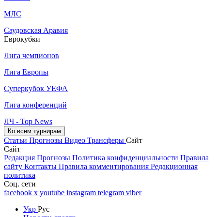
МЛС
Саудовская Аравия
Еврокубки
Лига чемпионов
Лига Европы
Суперкубок УЕФА
Лига конференций
ЛЧ - Top News
Ко всем турнирам
Статьи
Прогнозы
Видео
Трансферы
Сайт
Сайт
Редакция
Прогнозы
Политика конфиденциальности
Правила
сайту
Контакты
Правила комментирования
Редакционная
политика
Соц. сети
facebook
x
youtube
instagram
telegram
viber
Укр
Рус