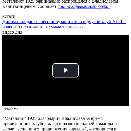
Металлист 1925 официально распрощался с Владиславом
Калитвинцевым, сообщает
сайта харьковского клуба.
кстати
Динамо продаст своего полузащитника в другой клуб УПЛ –
известна неожиданная сумма трансфера
видео дня
Play
Video
реклама
"Металлист 1925 благодарит Владислава за время
проведенное в клубе, вклад в развитие нашей команды и
желает успешного продолжения карьеры", – говорится в