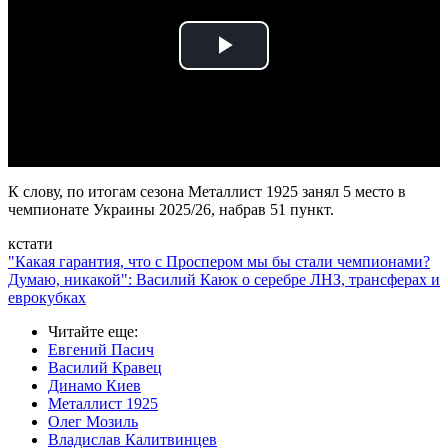
Play
Video
К слову, по итогам сезона Металлист 1925 занял 5 место в
чемпионате Украины 2025/26, набрав 51 пункт.
кстати
"Какая гарантия, что с Проспером мы бы стали чемпионами?
Думаю, никакой": Василий Каюк о серебре ЛНЗ, трансферах и
еврокубках
Читайте еще
:
Евгений Пасич
Василий Кравец
Динамо Киев
Металлист 1925
Олег Мозиль
Владислав Калитвинцев