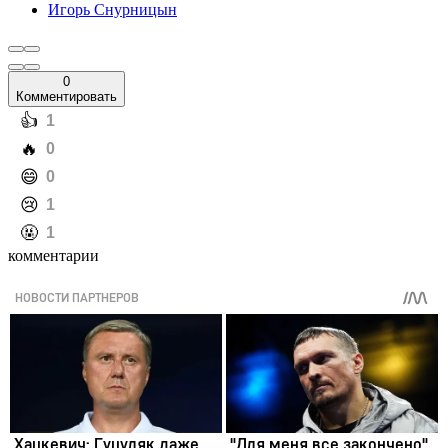
Игорь Снурницын
0
Комментировать
️👍
1
️🔥
0
️😄
0
️😢
1
️🤬
1
комментарии