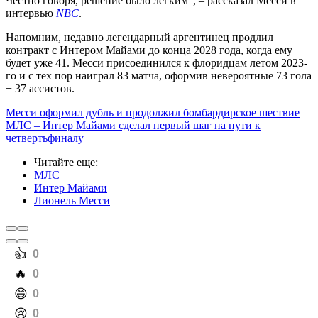
Честно говоря, решение было легким", – рассказал Месси в
интервью
NBC
.
Напомним, недавно легендарный аргентинец продлил
контракт с Интером Майами до конца 2028 года, когда ему
будет уже 41. Месси присоединился к флоридцам летом 2023-
го и с тех пор наиграл 83 матча, оформив невероятные 73 гола
+ 37 ассистов.
Месси оформил дубль и продолжил бомбардирское шествие
МЛС – Интер Майами сделал первый шаг на пути к
четвертьфиналу
Читайте еще
:
МЛС
Интер Майами
Лионель Месси
️👍
0
️🔥
0
️😄
0
️😢
0