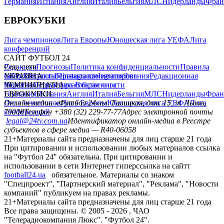
Германия
Испания
Англия
Италия
Бельгия
МЛС
Нидерланды
Фран
ЕВРОКУБКИ
Лига чемпионов
Лига Европы
Юношеская лига УЕФА
Лига
конференций
САЙТ ФУТБОЛ 24
Редакция
Соц. сети
Прогнозы
Политика конфиденциальности
Правила
сайту
facebook
УКРАИНА
Контакты
x
youtube
Правила комментирования
instagram
telegram
viber
Редакционная
политика
Украина
ЧЕМПИОНАТЫ
Первая лига
Структура собственности
Вторая лига
Германия
ЕВРОКУБКИ
Испания
Англия
Италия
Бельгия
МЛС
Нидерланды
Фран
Лига чемпионов
Онлайн-медиа «Футбол 24»
Лига Европы
пл. Галицкая, дом. 15, м. Львов,
Юношеская лига УЕФА
Лига
конференций
79008
Телефон +380 (32) 229-77-77
Адрес электронной почты
legal@24tv.com.ua
Идентификатор онлайн-медиа в Реестре
субъектов в сфере медиа — R40-06058
21+
Материалы сайта предназначены для лиц старше 21 года
При цитировании и использовании любых материалов ссылка
на "Футбол 24" обязательна. При цитировании и
использовании в сети Интернет гиперссылка на сайтт
football24.ua
обязательное. Материалы со знаком
"Спецпроект", "Партнерский материал", "Реклама", "Новости
компаний" публикуем на правах рекламы.
21+
Материалы сайта предназначены для лиц старше 21 года
Все права защищены. © 2005 -
2026
, ЧАО
"Телерадиокомпания Люкс". "Футбол 24".