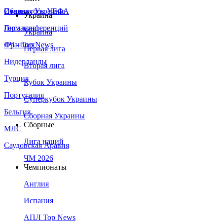
Сборная Украины
Италия
Суперкубок УЕФА
Украина
Германия
Лига конференций
Украина
Франция
ЛЧ - Top News
Первая лига
Нидерланды
Вторая лига
Турция
Кубок Украины
Португалия
Суперкубок Украины
Бельгия
Сборная Украины
Сборные
МЛС
Лига наций
Саудовская Аравия
ЧМ 2026
Чемпионаты
Англия
Испания
АПЛ Top News