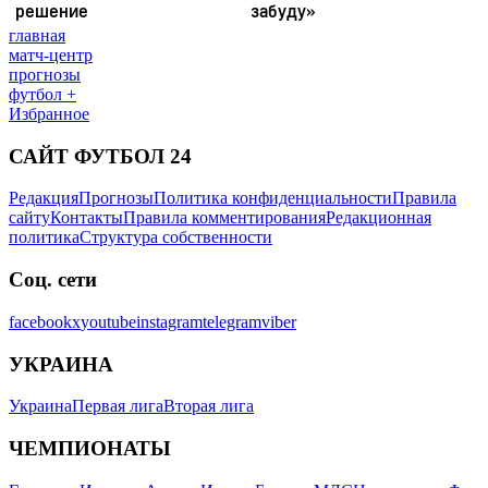
главная
матч-центр
прогнозы
футбол +
Избранное
САЙТ ФУТБОЛ 24
Редакция
Прогнозы
Политика конфиденциальности
Правила
сайту
Контакты
Правила комментирования
Редакционная
политика
Структура собственности
Соц. сети
facebook
x
youtube
instagram
telegram
viber
УКРАИНА
Украина
Первая лига
Вторая лига
ЧЕМПИОНАТЫ