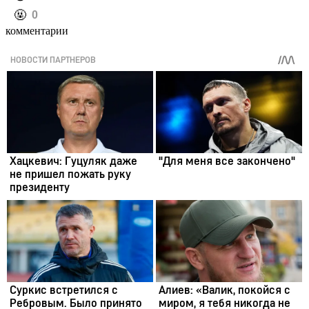
️🤬
0
комментарии