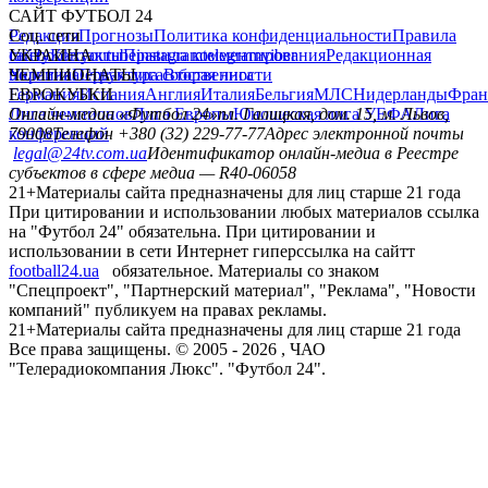
САЙТ ФУТБОЛ 24
Редакция
Соц. сети
Прогнозы
Политика конфиденциальности
Правила
сайту
facebook
УКРАИНА
Контакты
x
youtube
Правила комментирования
instagram
telegram
viber
Редакционная
политика
Украина
ЧЕМПИОНАТЫ
Первая лига
Структура собственности
Вторая лига
Германия
ЕВРОКУБКИ
Испания
Англия
Италия
Бельгия
МЛС
Нидерланды
Фран
Лига чемпионов
Онлайн-медиа «Футбол 24»
Лига Европы
пл. Галицкая, дом. 15, м. Львов,
Юношеская лига УЕФА
Лига
конференций
79008
Телефон +380 (32) 229-77-77
Адрес электронной почты
legal@24tv.com.ua
Идентификатор онлайн-медиа в Реестре
субъектов в сфере медиа — R40-06058
21+
Материалы сайта предназначены для лиц старше 21 года
При цитировании и использовании любых материалов ссылка
на "Футбол 24" обязательна. При цитировании и
использовании в сети Интернет гиперссылка на сайтт
football24.ua
обязательное. Материалы со знаком
"Спецпроект", "Партнерский материал", "Реклама", "Новости
компаний" публикуем на правах рекламы.
21+
Материалы сайта предназначены для лиц старше 21 года
Все права защищены. © 2005 -
2026
, ЧАО
"Телерадиокомпания Люкс". "Футбол 24".