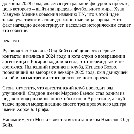
до конца 2028 года, является центральной фигурой в проекте,
цель которого – выйти за пределы футбольного мира. Хуан
Мануэль Медина объяснил изданию TN, что в этой идее
также участвуют высшие должностные лица города. Этот
факт наглядно демонстрирует, насколько историческим станет
это событие.
реклама
Руководство Ньюэллс Олд Бойз сообщило, что первые
контакты начались в 2024 году, и хотя слухи о возвращении
аргентинца в Росарио ходили всегда, этот переход так и не
состоялся. Нынешний президент клуба, Игнасио Боэро,
победивший на выборах в декабре 2025 года, был движущей
силой в рассмотрении этого долгосрочного проекта.
Стоит отметить, что аргентинский клуб проводит ряд
улучшений. Стадион имени Марсело Бьелсы стал одним из
недавно модернизированных объектов в Аргентине, а клуб
также провел модернизацию своего тренировочного центра
имени Хорхе Б. Грифа.
Напомним, что Месси является воспитанником Ньюэллс Олд
Бойз.