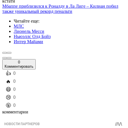
кстати
Мбаппе приблизился к Роналду в Ла Лиге – Килиан побил
также уникальный рекорд пенальти
Читайте еще
:
МЛС
Лионель Месси
Ньюэллс Олд Бойз
Интер Майами
0
Комментировать
️👍
0
️🔥
0
️😄
0
️😢
0
️🤬
0
комментарии