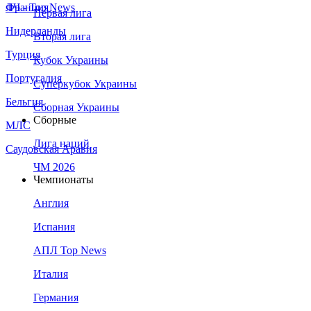
Франция
ЛЧ - Top News
Первая лига
Нидерланды
Вторая лига
Турция
Кубок Украины
Португалия
Суперкубок Украины
Бельгия
Сборная Украины
Сборные
МЛС
Лига наций
Саудовская Аравия
ЧМ 2026
Чемпионаты
Англия
Испания
АПЛ Top News
Италия
Германия