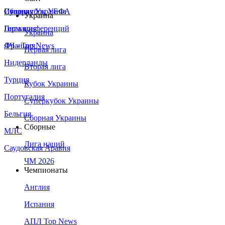
Сборная Украины
Италия
Суперкубок УЕФА
Украина
Германия
Лига конференций
Украина
Франция
ЛЧ - Top News
Первая лига
Нидерланды
Вторая лига
Турция
Кубок Украины
Португалия
Суперкубок Украины
Бельгия
Сборная Украины
Сборные
МЛС
Лига наций
Саудовская Аравия
ЧМ 2026
Чемпионаты
Англия
Испания
АПЛ Top News