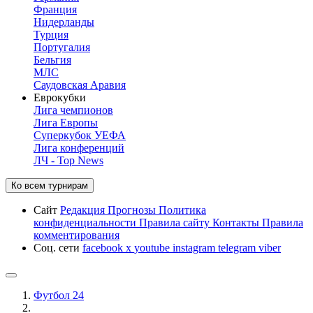
Франция
Нидерланды
Турция
Португалия
Бельгия
МЛС
Саудовская Аравия
Еврокубки
Лига чемпионов
Лига Европы
Суперкубок УЕФА
Лига конференций
ЛЧ - Top News
Ко всем турнирам
Сайт
Редакция
Прогнозы
Политика
конфиденциальности
Правила сайту
Контакты
Правила
комментирования
Соц. сети
facebook
x
youtube
instagram
telegram
viber
Футбол 24