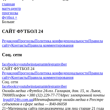
главная
матч-центр
прогнозы
футбол +
Больше
САЙТ ФУТБОЛ 24
Редакция
Прогнозы
Политика конфиденциальности
Правила
сайту
Контакты
Правила комментирования
Соц. сети
facebook
x
youtube
instagram
telegram
viber
САЙТ ФУТБОЛ 24
Редакция
Прогнозы
Политика конфиденциальности
Правила
сайту
Контакты
Правила комментирования
Соц. сети
facebook
x
youtube
instagram
telegram
viber
Онлайн-медиа «Футбол 24»
пл. Галицкая, дом. 15, м. Львов,
79008
Телефон +380 (32) 229-77-77
Адрес электронной почты
legal@24tv.com.ua
Идентификатор онлайн-медиа в Реестре
субъектов в сфере медиа — R40-06058
21+
Материалы сайта предназначены для лиц старше 21 года