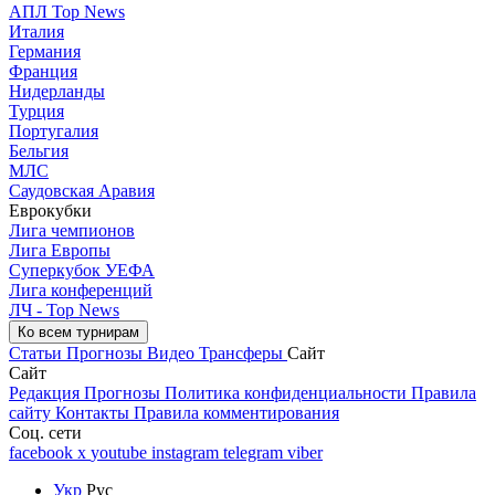
АПЛ Top News
Италия
Германия
Франция
Нидерланды
Турция
Португалия
Бельгия
МЛС
Саудовская Аравия
Еврокубки
Лига чемпионов
Лига Европы
Суперкубок УЕФА
Лига конференций
ЛЧ - Top News
Ко всем турнирам
Статьи
Прогнозы
Видео
Трансферы
Сайт
Сайт
Редакция
Прогнозы
Политика конфиденциальности
Правила
сайту
Контакты
Правила комментирования
Соц. сети
facebook
x
youtube
instagram
telegram
viber
Укр
Рус