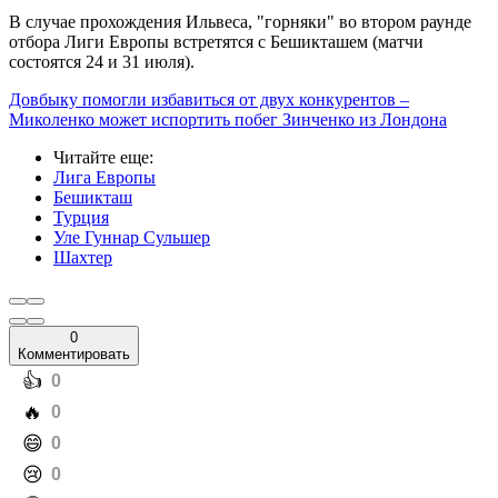
В случае прохождения Ильвеса, "горняки" во втором раунде
отбора Лиги Европы встретятся с Бешикташем (матчи
состоятся 24 и 31 июля).
Довбыку помогли избавиться от двух конкурентов –
Миколенко может испортить побег Зинченко из Лондона
Читайте еще
:
Лига Европы
Бешикташ
Турция
Уле Гуннар Сульшер
Шахтер
0
Комментировать
️👍
0
️🔥
0
️😄
0
️😢
0