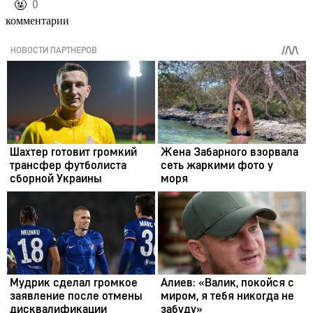
️🤬
0
комментарии