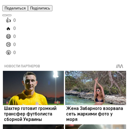
Поделиться
Поділитись
️👍
0
️🔥
0
️😄
0
️😢
0
️🤬
0