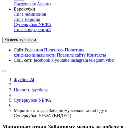
Саудовская Аравия
Еврокубки
Лига чемпионов
Лига Европы
Суперкубок УЕФА
Лига конференций
Ко всем турнирам
Сайт
Редакция
Прогнозы
Политика
конфиденциальности
Правила сайту
Контакты
Соц. сети
facebook
x
youtube
instagram
telegram
viber
Футбол 24
Новости футбола
Суперкубок УЕФА
Маркиньос отдал Забарному медаль за победу в
Суперкубке УЕФА (ВИДЕО)
Маркиньос отдал Забарному медаль за победу в