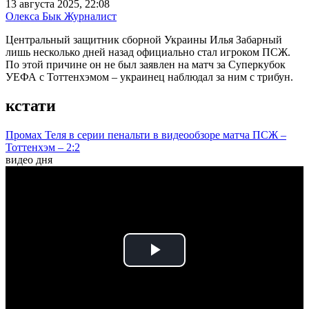
13 августа 2025, 22:08
Олекса Бык
Журналист
Центральный защитник сборной Украины Илья Забарный
лишь несколько дней назад официально стал игроком ПСЖ.
По этой причине он не был заявлен на матч за Суперкубок
УЕФА с Тоттенхэмом – украинец наблюдал за ним с трибун.
кстати
Промах Теля в серии пенальти в видеообзоре матча ПСЖ –
Тоттенхэм – 2:2
видео дня
Play
Video