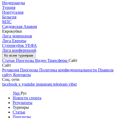
Нидерланды
Турция
Португалия
Бельгия
МЛС
Саудовская Аравия
Еврокубки
Лига чемпионов
Лига Европы
Суперкубок УЕФА
Лига конференций
Ко всем турнирам
Статьи
Прогнозы
Видео
Трансферы
Сайт
Сайт
Редакция
Прогнозы
Политика конфиденциальности
Правила
сайту
Контакты
Соц. сети
facebook
x
youtube
instagram
telegram
viber
Укр
Рус
Новости спорта
Результаты
Турниры
Статьи
Прогнозы