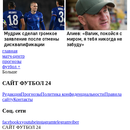
главная
матч-центр
прогнозы
футбол +
Больше
САЙТ ФУТБОЛ 24
Редакция
Прогнозы
Политика конфиденциальности
Правила
сайту
Контакты
Соц. сети
facebook
x
youtube
instagram
telegram
viber
САЙТ ФУТБОЛ 24