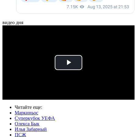
видео дня
Play
Video
Читайте еще
:
Маркиньос
Суперкубок УЕФА
Олекса Бык
Илья Забарный
ПСЖ