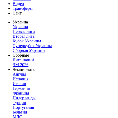
Видео
Трансферы
Сайт
Украина
Украина
Первая лига
Вторая лига
Кубок Украины
Суперкубок Украины
Сборная Украины
Сборные
Лига наций
ЧМ 2026
Чемпионаты
Англия
Испания
Италия
Германия
Франция
Нидерланды
Турция
Португалия
Бельгия
МЛС