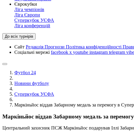
Єврокубки
Ліга чемпіонів
Ліга Європи
Суперкубок УЄФА
Ліга конференцій
До всіх турнірів
Сайт
Редакція
Прогнози
Політика конфіденційності
Прав
Соціальні мережі
facebook
x
youtube
instagram
telegram
vibe
Футбол 24
Новини футболу
Суперкубок УЄФА
Маркіньйос віддав Забарному медаль за перемогу в Суп
Маркіньйос віддав Забарному медаль за перемо
Центральний захисник ПСЖ Маркіньйос подарував Іллі Забарн