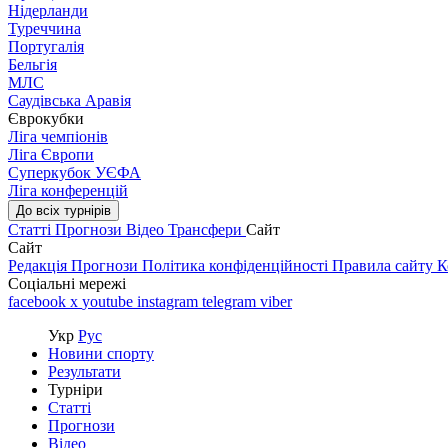
Нідерланди
Туреччина
Португалія
Бельгія
МЛС
Саудівська Аравія
Єврокубки
Ліга чемпіонів
Ліга Європи
Суперкубок УЄФА
Ліга конференцій
До всіх турнірів
Статті
Прогнози
Відео
Трансфери
Сайт
Сайт
Редакція
Прогнози
Політика конфіденційності
Правила сайту
К
Соціальні мережі
facebook
x
youtube
instagram
telegram
viber
Укр
Рус
Новини спорту
Результати
Турніри
Статті
Прогнози
Відео