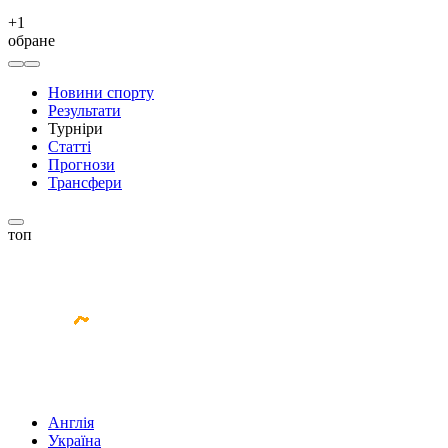
+
1
обране
Новини спорту
Результати
Турніри
Статті
Прогнози
Трансфери
топ
Англія
Україна