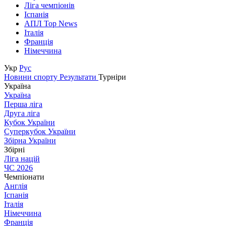
Ліга чемпіонів
Іспанія
АПЛ Top News
Італія
Франція
Німеччина
Укр
Рус
Новини спорту
Результати
Турніри
Україна
Україна
Перша ліга
Друга ліга
Кубок України
Суперкубок України
Збірна України
Збірні
Ліга націй
ЧС 2026
Чемпіонати
Англія
Іспанія
Італія
Німеччина
Франція