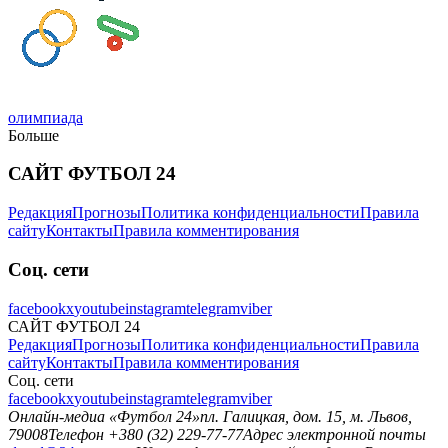
олимпиада
Больше
САЙТ ФУТБОЛ 24
Редакция
Прогнозы
Политика конфиденциальности
Правила
сайту
Контакты
Правила комментирования
Соц. сети
facebook
x
youtube
instagram
telegram
viber
САЙТ ФУТБОЛ 24
Редакция
Прогнозы
Политика конфиденциальности
Правила
сайту
Контакты
Правила комментирования
Соц. сети
facebook
x
youtube
instagram
telegram
viber
Онлайн-медиа «Футбол 24»
пл. Галицкая, дом. 15, м. Львов,
79008
Телефон +380 (32) 229-77-77
Адрес электронной почты