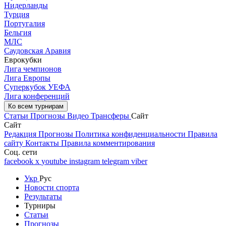
Нидерланды
Турция
Португалия
Бельгия
МЛС
Саудовская Аравия
Еврокубки
Лига чемпионов
Лига Европы
Суперкубок УЕФА
Лига конференций
Ко всем турнирам
Статьи
Прогнозы
Видео
Трансферы
Сайт
Сайт
Редакция
Прогнозы
Политика конфиденциальности
Правила
сайту
Контакты
Правила комментирования
Соц. сети
facebook
x
youtube
instagram
telegram
viber
Укр
Рус
Новости спорта
Результаты
Турниры
Статьи
Прогнозы