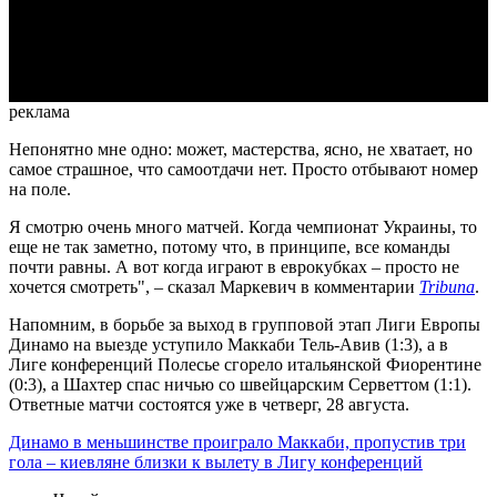
Video
реклама
Непонятно мне одно: может, мастерства, ясно, не хватает, но
самое страшное, что самоотдачи нет. Просто отбывают номер
на поле.
Я смотрю очень много матчей. Когда чемпионат Украины, то
еще не так заметно, потому что, в принципе, все команды
почти равны. А вот когда играют в еврокубках – просто не
хочется смотреть", – сказал Маркевич в комментарии
Tribuna
.
Напомним, в борьбе за выход в групповой этап Лиги Европы
Динамо на выезде уступило Маккаби Тель-Авив (1:3), а в
Лиге конференций Полесье сгорело итальянской Фиорентине
(0:3), а Шахтер спас ничью со швейцарским Серветтом (1:1).
Ответные матчи состоятся уже в четверг, 28 августа.
Динамо в меньшинстве проиграло Маккаби, пропустив три
гола – киевляне близки к вылету в Лигу конференций