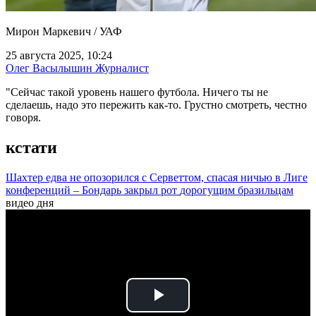
Мирон Маркевич / УАФ
25 августа 2025, 10:24
Олег Васылышин
Журналист
"Сейчас такой уровень нашего футбола. Ничего ты не
сделаешь, надо это пережить как-то. Грустно смотреть, честно
говоря.
кстати
Шахтер едва не опозорился с Серветтом, спасая ничью в Лиге
конференций – Бондарь закрыл рот
дорогущим
бразильцам
видео дня
Play