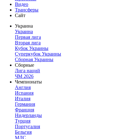
Видео
Трансферы
Сайт
Украина
Украина
Первая лига
Вторая лига
Кубок Украины
Суперкубок Украины
Сборная Украины
Сборные
Лига наций
ЧМ 2026
Чемпионаты
Англия
Испания
Италия
Германия
Франция
Нидерланды
Турция
Португалия
Бельгия
МЛС