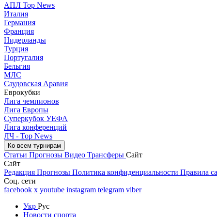
АПЛ Top News
Италия
Германия
Франция
Нидерланды
Турция
Португалия
Бельгия
МЛС
Саудовская Аравия
Еврокубки
Лига чемпионов
Лига Европы
Суперкубок УЕФА
Лига конференций
ЛЧ - Top News
Ко всем турнирам
Статьи
Прогнозы
Видео
Трансферы
Сайт
Сайт
Редакция
Прогнозы
Политика конфиденциальности
Правила с
Соц. сети
facebook
x
youtube
instagram
telegram
viber
Укр
Рус
Новости спорта