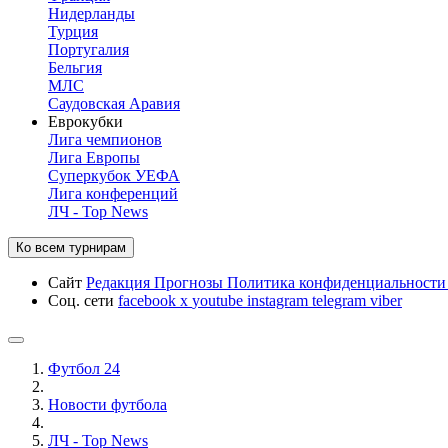
Нидерланды
Турция
Португалия
Бельгия
МЛС
Саудовская Аравия
Еврокубки
Лига чемпионов
Лига Европы
Суперкубок УЕФА
Лига конференций
ЛЧ - Top News
Ко всем турнирам
Сайт
Редакция
Прогнозы
Политика конфиденциальност
Соц. сети
facebook
x
youtube
instagram
telegram
viber
Футбол 24
Новости футбола
ЛЧ - Top News