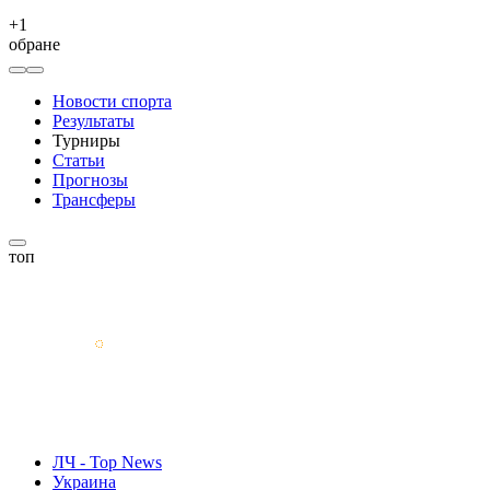
+
1
обране
Новости спорта
Результаты
Турниры
Статьи
Прогнозы
Трансферы
топ
ЛЧ - Top News
Украина