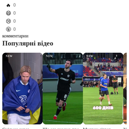
️🔥
0
️😄
0
️😢
0
️🤬
0
комментарии