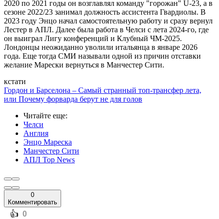
2020 по 2021 годы он возглавлял команду "горожан" U-23, а в
сезоне 2022/23 занимал должность ассистента Гвардиолы. В
2023 году Энцо начал самостоятельную работу и сразу вернул
Лестер в АПЛ. Далее была работа в Челси с лета 2024-го, где
он выиграл Лигу конференций и Клубный ЧМ-2025.
Лондонцы неожиданно уволили итальянца в январе 2026
года. Еще тогда СМИ называли одной из причин отставки
желание Марески вернуться в Манчестер Сити.
кстати
Гордон и Барселона – Самый странный топ-трансфер лета,
или Почему форварда берут не для голов
Читайте еще
:
Челси
Англия
Энцо Мареска
Манчестер Сити
АПЛ Top News
0
Комментировать
️👍
0