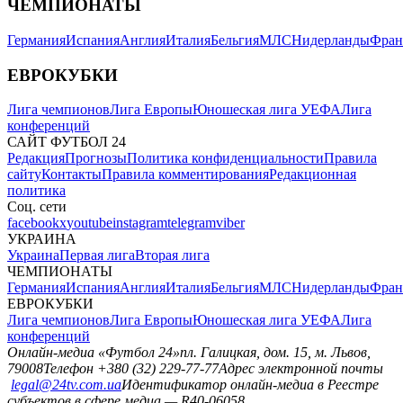
ЧЕМПИОНАТЫ
Германия
Испания
Англия
Италия
Бельгия
МЛС
Нидерланды
Фран
ЕВРОКУБКИ
Лига чемпионов
Лига Европы
Юношеская лига УЕФА
Лига
конференций
САЙТ ФУТБОЛ 24
Редакция
Прогнозы
Политика конфиденциальности
Правила
сайту
Контакты
Правила комментирования
Редакционная
политика
Соц. сети
facebook
x
youtube
instagram
telegram
viber
УКРАИНА
Украина
Первая лига
Вторая лига
ЧЕМПИОНАТЫ
Германия
Испания
Англия
Италия
Бельгия
МЛС
Нидерланды
Фран
ЕВРОКУБКИ
Лига чемпионов
Лига Европы
Юношеская лига УЕФА
Лига
конференций
Онлайн-медиа «Футбол 24»
пл. Галицкая, дом. 15, м. Львов,
79008
Телефон +380 (32) 229-77-77
Адрес электронной почты
legal@24tv.com.ua
Идентификатор онлайн-медиа в Реестре
субъектов в сфере медиа — R40-06058