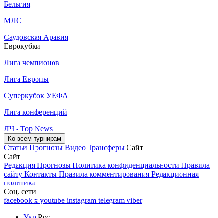
Бельгия
МЛС
Саудовская Аравия
Еврокубки
Лига чемпионов
Лига Европы
Суперкубок УЕФА
Лига конференций
ЛЧ - Top News
Ко всем турнирам
Статьи
Прогнозы
Видео
Трансферы
Сайт
Сайт
Редакция
Прогнозы
Политика конфиденциальности
Правила
сайту
Контакты
Правила комментирования
Редакционная
политика
Соц. сети
facebook
x
youtube
instagram
telegram
viber
Укр
Рус