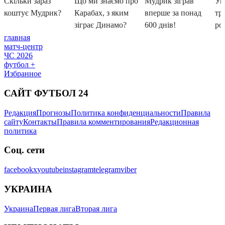
главная
матч-центр
ЧС 2026
футбол +
Избранное
САЙТ ФУТБОЛ 24
Редакция
Прогнозы
Политика конфиденциальности
Правила
сайту
Контакты
Правила комментирования
Редакционная
политика
Соц. сети
facebook
x
youtube
instagram
telegram
viber
УКРАИНА
Украина
Первая лига
Вторая лига