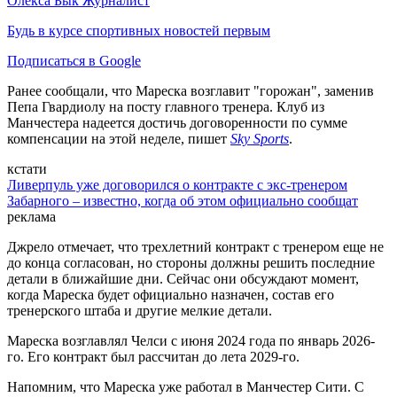
Олекса Бык
Журналист
Будь в курсе спортивных новостей первым
Подписаться в Google
Ранее сообщали, что Мареска возглавит "горожан", заменив
Пепа Гвардиолу на посту главного тренера. Клуб из
Манчестера надеется достичь договоренности по сумме
компенсации на этой неделе, пишет
Sky Sports
.
кстати
Ливерпуль уже договорился о контракте с экс-тренером
Забарного – известно, когда об этом официально сообщат
реклама
Джрело отмечает, что трехлетний контракт с тренером еще не
до конца согласован, но стороны должны решить последние
детали в ближайшие дни. Сейчас они обсуждают момент,
когда Мареска будет официально назначен, состав его
тренерского штаба и другие мелкие детали.
Мареска возглавлял Челси с июня 2024 года по январь 2026-
го. Его контракт был рассчитан до лета 2029-го.
Напомним, что Мареска уже работал в Манчестер Сити. С