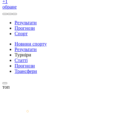
+
1
обране
Результати
Прогнози
Спорт
Новини спорту
Результати
Турніри
Статті
Прогнози
Трансфери
топ