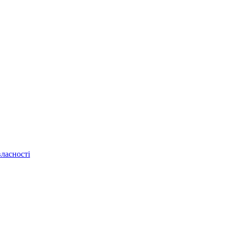
ласності