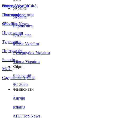
Збірна України
Італія
Суперкубок УЄФА
Україна
Німеччина
Ліга конференцій
Україна
Франція
ЛЧ - Top News
Перша ліга
Нідерланди
Друга ліга
Туреччина
Кубок України
Португалія
Суперкубок України
Бельгія
Збірна України
Збірні
МЛС
Ліга націй
Саудівська Аравія
ЧС 2026
Чемпіонати
Англія
Іспанія
АПЛ Top News