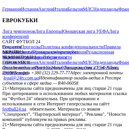
Германия
Испания
Англия
Италия
Бельгия
МЛС
Нидерланды
Фран
ЕВРОКУБКИ
Лига чемпионов
Лига Европы
Юношеская лига УЕФА
Лига
конференций
САЙТ ФУТБОЛ 24
Редакция
Соц. сети
Прогнозы
Политика конфиденциальности
Правила
сайту
facebook
УКРАИНА
Контакты
x
youtube
Правила комментирования
instagram
telegram
viber
Редакционная
политика
Украина
ЧЕМПИОНАТЫ
Первая лига
Структура собственности
Вторая лига
Германия
ЕВРОКУБКИ
Испания
Англия
Италия
Бельгия
МЛС
Нидерланды
Фран
Лига чемпионов
Онлайн-медиа «Футбол 24»
Лига Европы
пл. Галицкая, дом. 15, м. Львов,
Юношеская лига УЕФА
Лига
конференций
79008
Телефон +380 (32) 229-77-77
Адрес электронной почты
legal@24tv.com.ua
Идентификатор онлайн-медиа в Реестре
субъектов в сфере медиа — R40-06058
21+
Материалы сайта предназначены для лиц старше 21 года
При цитировании и использовании любых материалов ссылка
на "Футбол 24" обязательна. При цитировании и
использовании в сети Интернет гиперссылка на сайтт
football24.ua
обязательное. Материалы со знаком
"Спецпроект", "Партнерский материал", "Реклама", "Новости
компаний" публикуем на правах рекламы.
21+
Материалы сайта предназначены для лиц старше 21 года