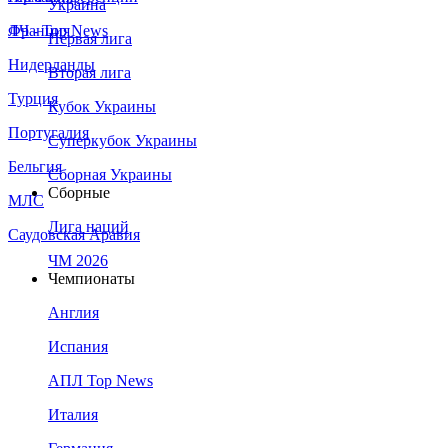
Украина
Франция
ЛЧ - Top News
Первая лига
Нидерланды
Вторая лига
Турция
Кубок Украины
Португалия
Суперкубок Украины
Бельгия
Сборная Украины
Сборные
МЛС
Лига наций
Саудовская Аравия
ЧМ 2026
Чемпионаты
Англия
Испания
АПЛ Top News
Италия