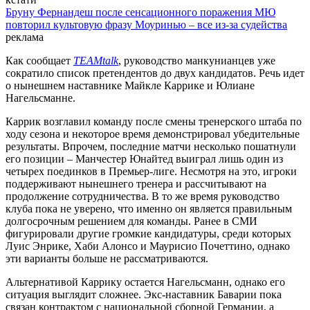
Бруну Фернандеш после сенсационного поражения МЮ
повторил культовую фразу Моуринью – все из-за судейства
реклама
Как сообщает
TEAMtalk
, руководство манкунианцев уже
сократило список претендентов до двух кандидатов. Речь идет
о нынешнем наставнике Майкле Каррике и Юлиане
Нагельсманне.
Каррик возглавил команду после смены тренерского штаба по
ходу сезона и некоторое время демонстрировал убедительные
результаты. Впрочем, последние матчи несколько пошатнули
его позиции – Манчестер Юнайтед выиграл лишь один из
четырех поединков в Премьер-лиге. Несмотря на это, игроки
поддерживают нынешнего тренера и рассчитывают на
продолжение сотрудничества. В то же время руководство
клуба пока не уверено, что именно он является правильным
долгосрочным решением для команды. Ранее в СМИ
фигурировали другие громкие кандидатуры, среди которых
Луис Энрике, Хаби Алонсо и Маурисио Почеттино, однако
эти варианты больше не рассматриваются.
Альтернативой Каррику остается Нагельсманн, однако его
ситуация выглядит сложнее. Экс-наставник Баварии пока
связан контрактом с национальной сборной Германии, а