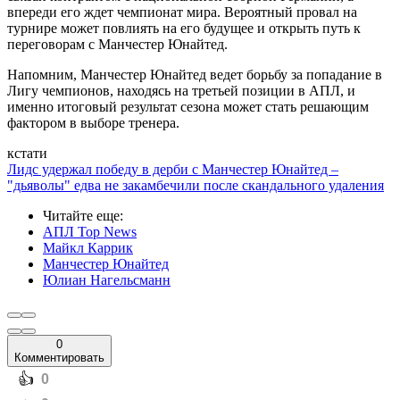
впереди его ждет чемпионат мира. Вероятный провал на
турнире может повлиять на его будущее и открыть путь к
переговорам с Манчестер Юнайтед.
Напомним, Манчестер Юнайтед ведет борьбу за попадание в
Лигу чемпионов, находясь на третьей позиции в АПЛ, и
именно итоговый результат сезона может стать решающим
фактором в выборе тренера.
кстати
Лидс удержал победу в дерби с Манчестер Юнайтед –
"дьяволы" едва не закамбечили после скандального удаления
Читайте еще
:
АПЛ Top News
Майкл Каррик
Манчестер Юнайтед
Юлиан Нагельсманн
0
Комментировать
️👍
0