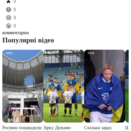
️🔥
0
️😄
0
️😢
0
️🤬
0
комментарии