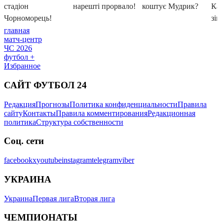
главная
матч-центр
ЧС 2026
футбол +
Избранное
САЙТ ФУТБОЛ 24
Редакция
Прогнозы
Политика конфиденциальности
Правила
сайту
Контакты
Правила комментирования
Редакционная
политика
Структура собственности
Соц. сети
facebook
x
youtube
instagram
telegram
viber
УКРАИНА
Украина
Первая лига
Вторая лига
ЧЕМПИОНАТЫ