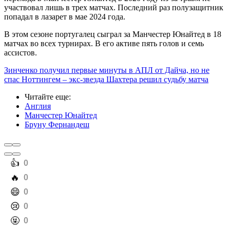
участвовал лишь в трех матчах. Последний раз полузащитник
попадал в лазарет в мае 2024 года.
В этом сезоне португалец сыграл за Манчестер Юнайтед в 18
матчах во всех турнирах. В его активе пять голов и семь
ассистов.
Зинченко получил первые минуты в АПЛ от Дайча, но не
спас Ноттингем – экс-звезда Шахтера решил судьбу матча
Читайте еще
:
Англия
Манчестер Юнайтед
Бруну Фернандеш
️👍
0
️🔥
0
️😄
0
️😢
0
️🤬
0