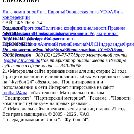
ЕВРОКУБКИ
Лига чемпионов
Лига Европы
Юношеская лига УЕФА
Лига
конференций
САЙТ ФУТБОЛ 24
Редакция
Соц. сети
Прогнозы
Политика конфиденциальности
Правила
сайту
facebook
УКРАИНА
Контакты
x
youtube
Правила комментирования
instagram
telegram
viber
Редакционная
политика
Украина
ЧЕМПИОНАТЫ
Первая лига
Структура собственности
Вторая лига
Германия
ЕВРОКУБКИ
Испания
Англия
Италия
Бельгия
МЛС
Нидерланды
Фран
Лига чемпионов
Онлайн-медиа «Футбол 24»
Лига Европы
пл. Галицкая, дом. 15, м. Львов,
Юношеская лига УЕФА
Лига
конференций
79008
Телефон +380 (32) 229-77-77
Адрес электронной почты
legal@24tv.com.ua
Идентификатор онлайн-медиа в Реестре
субъектов в сфере медиа — R40-06058
21+
Материалы сайта предназначены для лиц старше 21 года
При цитировании и использовании любых материалов ссылка
на "Футбол 24" обязательна. При цитировании и
использовании в сети Интернет гиперссылка на сайтт
football24.ua
обязательное. Материалы со знаком
"Спецпроект", "Партнерский материал", "Реклама", "Новости
компаний" публикуем на правах рекламы.
21+
Материалы сайта предназначены для лиц старше 21 года
Все права защищены. © 2005 -
2026
, ЧАО
"Телерадиокомпания Люкс". "Футбол 24".