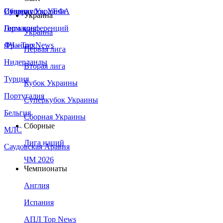
Сборная Украины
Италия
Суперкубок УЕФА
Украина
Германия
Лига конференций
Украина
Франция
ЛЧ - Top News
Первая лига
Нидерланды
Вторая лига
Турция
Кубок Украины
Португалия
Суперкубок Украины
Бельгия
Сборная Украины
Сборные
МЛС
Лига наций
Саудовская Аравия
ЧМ 2026
Чемпионаты
Англия
Испания
АПЛ Top News