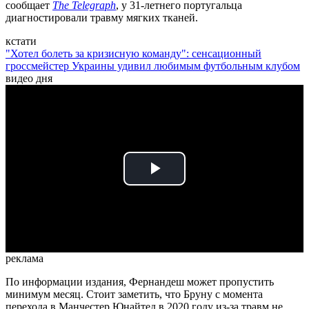
сообщает
The Telegraph
, у 31-летнего португальца
диагностировали травму мягких тканей.
кстати
"Хотел болеть за кризисную команду": сенсационный
гроссмейстер Украины удивил любимым футбольным клубом
видео дня
Play
Video
реклама
По информации издания, Фернандеш может пропустить
минимум месяц. Стоит заметить, что Бруну с момента
перехода в Манчестер Юнайтед в 2020 году из-за травм не