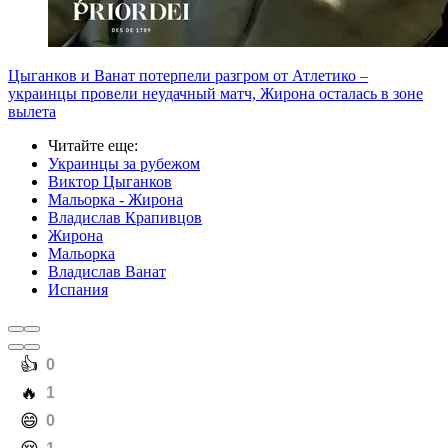
Цыганков и Ванат потерпели разгром от Атлетико –
украинцы провели неудачный матч, Жирона осталась в зоне
вылета
Читайте еще
:
Украинцы за рубежом
Виктор Цыганков
Мальорка - Жирона
Владислав Крапивцов
Жирона
Мальорка
Владислав Ванат
Испания
️👍
0
️🔥
1
️😄
0