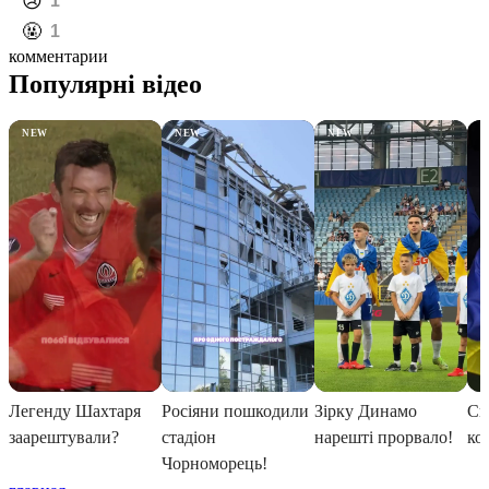
️😢
1
️🤬
1
комментарии