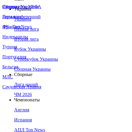
Сборная Украины
Италия
Суперкубок УЕФА
Украина
Германия
Лига конференций
Украина
Франция
ЛЧ - Top News
Первая лига
Нидерланды
Вторая лига
Турция
Кубок Украины
Португалия
Суперкубок Украины
Бельгия
Сборная Украины
Сборные
МЛС
Лига наций
Саудовская Аравия
ЧМ 2026
Чемпионаты
Англия
Испания
АПЛ Top News