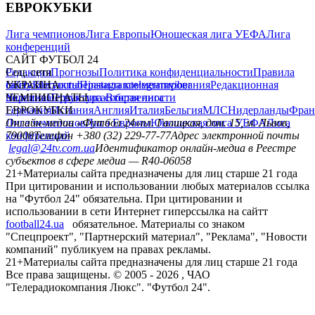
ЕВРОКУБКИ
Лига чемпионов
Лига Европы
Юношеская лига УЕФА
Лига
конференций
САЙТ ФУТБОЛ 24
Редакция
Соц. сети
Прогнозы
Политика конфиденциальности
Правила
сайту
facebook
УКРАИНА
Контакты
x
youtube
Правила комментирования
instagram
telegram
viber
Редакционная
политика
Украина
ЧЕМПИОНАТЫ
Первая лига
Структура собственности
Вторая лига
Германия
ЕВРОКУБКИ
Испания
Англия
Италия
Бельгия
МЛС
Нидерланды
Фран
Лига чемпионов
Онлайн-медиа «Футбол 24»
Лига Европы
пл. Галицкая, дом. 15, м. Львов,
Юношеская лига УЕФА
Лига
конференций
79008
Телефон +380 (32) 229-77-77
Адрес электронной почты
legal@24tv.com.ua
Идентификатор онлайн-медиа в Реестре
субъектов в сфере медиа — R40-06058
21+
Материалы сайта предназначены для лиц старше 21 года
При цитировании и использовании любых материалов ссылка
на "Футбол 24" обязательна. При цитировании и
использовании в сети Интернет гиперссылка на сайтт
football24.ua
обязательное. Материалы со знаком
"Спецпроект", "Партнерский материал", "Реклама", "Новости
компаний" публикуем на правах рекламы.
21+
Материалы сайта предназначены для лиц старше 21 года
Все права защищены. © 2005 -
2026
, ЧАО
"Телерадиокомпания Люкс". "Футбол 24".