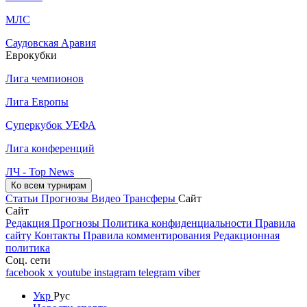
МЛС
Саудовская Аравия
Еврокубки
Лига чемпионов
Лига Европы
Суперкубок УЕФА
Лига конференций
ЛЧ - Top News
Ко всем турнирам
Статьи
Прогнозы
Видео
Трансферы
Сайт
Сайт
Редакция
Прогнозы
Политика конфиденциальности
Правила
сайту
Контакты
Правила комментирования
Редакционная
политика
Соц. сети
facebook
x
youtube
instagram
telegram
viber
Укр
Рус