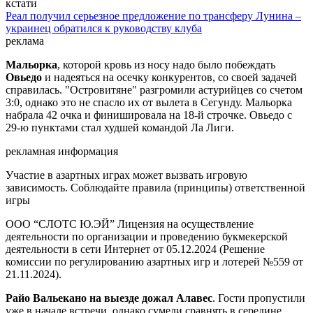
кстати
Реал получил серьезное предложение по трансферу Лунина –
украинец обратился к руководству клуба
реклама
Мальорка
, которой кровь из носу надо было побеждать
Овьедо
и надеяться на осечку конкурентов, со своей задачей
справилась. "Островитяне" разгромили астурийцев со счетом
3:0, однако это не спасло их от вылета в Сегунду. Мальорка
набрала 42 очка и финишировала на 18-й строчке. Овьедо с
29-ю пунктами стал худшей командой Ла Лиги.
рекламная информация
Участие в азартных играх может вызвать игровую
зависимость. Соблюдайте правила (принципы) ответственной
игры
ООО “СЛОТС Ю.ЭЙ” Лицензия на осуществление
деятельности по организации и проведению букмекерской
деятельности в сети Интернет от 05.12.2024 (Решение
комиссии по регулированию азартных игр и лотерей №559 от
21.11.2024).
Райо Вальекано на выезде дожал Алавес
. Гости пропустили
уже в начале встречи, однако сумели сравнять в середине