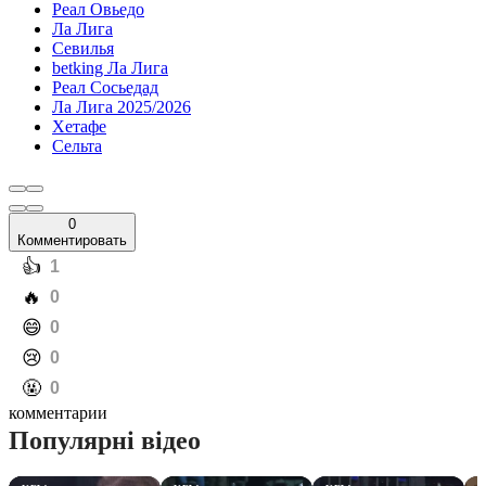
Реал Овьедо
Ла Лига
Севилья
betking Ла Лига
Реал Сосьедад
Ла Лига 2025/2026
Хетафе
Сельта
0
Комментировать
️👍
1
️🔥
0
️😄
0
️😢
0
️🤬
0
комментарии