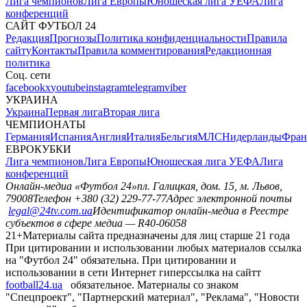
Лига чемпионов
Лига Европы
Юношеская лига УЕФА
Лига
конференций
САЙТ ФУТБОЛ 24
Редакция
Прогнозы
Политика конфиденциальности
Правила
сайту
Контакты
Правила комментирования
Редакционная
политика
Соц. сети
facebook
x
youtube
instagram
telegram
viber
УКРАИНА
Украина
Первая лига
Вторая лига
ЧЕМПИОНАТЫ
Германия
Испания
Англия
Италия
Бельгия
МЛС
Нидерланды
Фран
ЕВРОКУБКИ
Лига чемпионов
Лига Европы
Юношеская лига УЕФА
Лига
конференций
Онлайн-медиа «Футбол 24»
пл. Галицкая, дом. 15, м. Львов,
79008
Телефон +380 (32) 229-77-77
Адрес электронной почты
legal@24tv.com.ua
Идентификатор онлайн-медиа в Реестре
субъектов в сфере медиа — R40-06058
21+
Материалы сайта предназначены для лиц старше 21 года
При цитировании и использовании любых материалов ссылка
на "Футбол 24" обязательна. При цитировании и
использовании в сети Интернет гиперссылка на сайтт
football24.ua
обязательное. Материалы со знаком
"Спецпроект", "Партнерский материал", "Реклама", "Новости