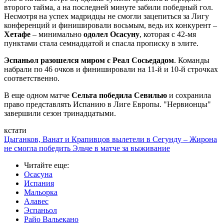
второго тайма, а на последней минуте забили победный гол.
Несмотря на успех мадридцы не смогли зацепиться за Лигу
конференций и финишировали восьмым, ведь их конкурент –
Хетафе
– минимально
одолел Осасуну
, которая с 42-мя
пунктами стала семнадцатой и спасла прописку в элите.
Эспаньол разошелся миром с Реал Сосьедадом
. Команды
набрали по 46 очков и финишировали на 11-й и 10-й строчках
соответственно.
В еще одном матче
Сельта победила Севилью
и сохранила
право представлять Испанию в Лиге Европы. "Нервионцы"
завершили сезон тринадцатыми.
кстати
Цыганков, Ванат и Крапивцов вылетели в Сегунду – Жирона
не смогла победить Эльче в матче за выживание
Читайте еще
:
Осасуна
Испания
Мальорка
Алавес
Эспаньол
Райо Вальекано