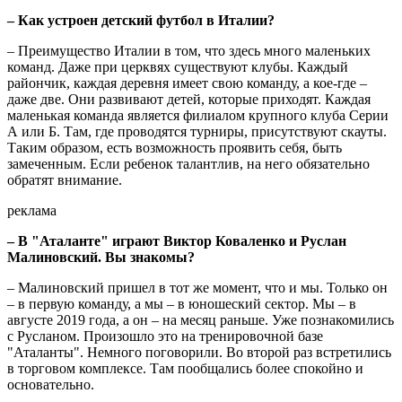
– Как устроен детский футбол в Италии?
– Преимущество Италии в том, что здесь много маленьких
команд. Даже при церквях существуют клубы. Каждый
райончик, каждая деревня имеет свою команду, а кое-где –
даже две. Они развивают детей, которые приходят. Каждая
маленькая команда является филиалом крупного клуба Серии
А или Б. Там, где проводятся турниры, присутствуют скауты.
Таким образом, есть возможность проявить себя, быть
замеченным. Если ребенок талантлив, на него обязательно
обратят внимание.
реклама
– В "Аталанте" играют Виктор Коваленко и Руслан
Малиновский. Вы знакомы?
– Малиновский пришел в тот же момент, что и мы. Только он
– в первую команду, а мы – в юношеский сектор. Мы – в
августе 2019 года, а он – на месяц раньше. Уже познакомились
с Русланом. Произошло это на тренировочной базе
"Аталанты". Немного поговорили. Во второй раз встретились
в торговом комплексе. Там пообщались более спокойно и
основательно.