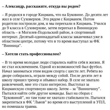
– Александр, расскажите, откуда вы родом?
– Я родился в городе Кицмань, что на Буковине. До десяти лет
жил в селе Суховерхов. Это рядом с Кицманем. Потом
родители построили дом, и мы переехали в Кицмань. Учился
до 9 класса в Суховерхове, затем переехал в Винницкую
область – в Могилев-Подольский район, в спортивный
интернат. Десятый-одиннадцатый классы заканчивал уже в
областном центре, потому что в то время выступал за ФК
"Винница".
– Хотели стать профессионалом?
– В то время молодые люди старались найти себя в жизни. Я
не стал исключением. Одной из возможностей был футбол.
Начал заниматься этим видом спорта с шести лет. Ребята во
дворе собирались, играли между собой. После десяти лет в
школу пришел тренер и объявил набор. В селе не хватало
развлечений, мне это стало интересно. Выступал за
Кицманскую спортивную школу. Затем – за "Винничину".
Пытался найти себе другие команды. Был на сборах с
"Буковиной", но там тоже не хватало стабильности. Пытался
закрепиться в ФК "Львов" во время его выступлений в УПЛ,
но помешала травма.