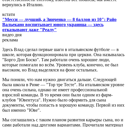
вернулись в Италию.
кстати
"Месси — лучший, а Зинченко — 8 баллов из 10": Райо
Вальекано воспитывает юного украинца — здесь
отказывают даже "Реалу"
видео дня
реклама
Здесь Влад сделал первые шаги в итальянском футболе — в
школе, которая функционировала при церкви. Она называлась
"Борго Дон Боско". Там работали очень хорошие люди,
которые помогали во всём. Уровень клуба, конечно, не был
высоким, но Влад выделялся на фоне остальных.
Мы поняли, что нам нужно двигаться дальше. Следующей
была школа в Риме — "Тор тре Тесте". На итальянском уровне
она очень сильна, однако не имеет профессиональной
взрослой команды. В то время они были одним из фарм-
клубов "Ювентуса". Нужно было оформить для сына
документы, чтобы попасть в хорошую команду. Первой из них
был именно "Юве".
Мы соглашались с таким планом развития карьеры сына, но и
сами работали над другими вариантами. Прочитали материал