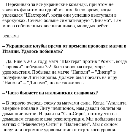
– Переживаю за все украинские команды, при этом не
являюсь фанатом ни одной из них. Было время, когда
увлекался "Шахтером", когда они успешно выступали в
еврокубках. Сейчас больше симпатизирую "Динамо". Там
много собственных воспитанников, молодых ребят.
реклама
– Украинские клубы время от времени проводят матчи в
Италии. Удалось побывать?
– Да. Еще в 2012 году, матч "Шахтера" против "Ромы", когда
"горняки" победили 3:2. Была хорошая игра, море
удовольствия. Побывал на матче "Наполи" – "Днепр" в
полуфинале Лиги Европы. Должен был поехать на игру
"Наполи" – "Динамо", но не сложилось.
– Часто бываете на итальянских стадионах?
– В первую очередь слежу за матчами сына. Когда "Аталанта"
впервые попала в Лигу чемпионов, нам давали билеты на
домашние матчи. Играли на "Сан-Сиро", потому что на
домашнем стадионе шла реконструкция. Мы побывали на
матчах с "Манчестер Сити" и "Валенсией". Мы с сыном
получили огромное удовольствие от игр такого уровня.