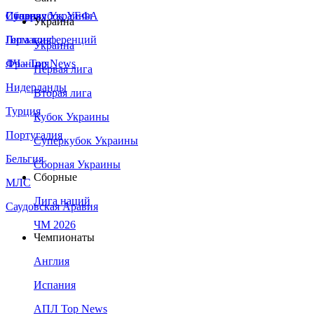
Сборная Украины
Италия
Суперкубок УЕФА
Украина
Германия
Лига конференций
Украина
Франция
ЛЧ - Top News
Первая лига
Нидерланды
Вторая лига
Турция
Кубок Украины
Португалия
Суперкубок Украины
Бельгия
Сборная Украины
Сборные
МЛС
Лига наций
Саудовская Аравия
ЧМ 2026
Чемпионаты
Англия
Испания
АПЛ Top News