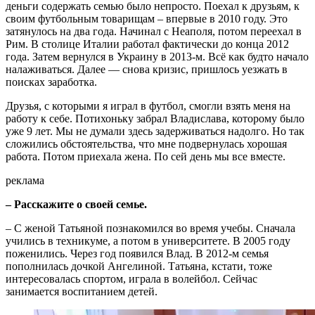
деньги содержать семью было непросто. Поехал к друзьям, к
своим футбольным товарищам – впервые в 2010 году. Это
затянулось на два года. Начинал с Неаполя, потом переехал в
Рим. В столице Италии работал фактически до конца 2012
года. Затем вернулся в Украину в 2013-м. Всё как будто начало
налаживаться. Далее — снова кризис, пришлось уезжать в
поисках заработка.
Друзья, с которыми я играл в футбол, смогли взять меня на
работу к себе. Потихоньку забрал Владислава, которому было
уже 9 лет. Мы не думали здесь задерживаться надолго. Но так
сложились обстоятельства, что мне подвернулась хорошая
работа. Потом приехала жена. По сей день мы все вместе.
реклама
– Расскажите о своей семье.
– С женой Татьяной познакомился во время учебы. Сначала
учились в техникуме, а потом в университете. В 2005 году
поженились. Через год появился Влад. В 2012-м семья
пополнилась дочкой Ангелиной. Татьяна, кстати, тоже
интересовалась спортом, играла в волейбол. Сейчас
занимается воспитанием детей.