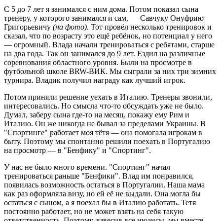
С 5 до 7 лет я занимался с ним дома. Потом показал сына
тренеру, у которого занимался и сам, — Савчуку Онуфрию
Григорьевичу
(на фото)
. Тот провёл несколько тренировок и
сказал, что по возрасту это ещё ребёнок, но потенциал у него
— огромный. Влада начали тренироваться с ребятами, старше
на два года. Так он занимался до 9 лет. Ездил на различные
соревнования областного уровня. Были на просмотре в
футбольной школе BRW-ВИК. Мы сыграли за них три зимних
турнира. Владик получил награду как лучший игрок.
Потом приняли решение уехать в Италию. Тренеры звонили,
интересовались. Но смысла что-то обсуждать уже не было.
Думал, заберу сына где-то на месяц, покажу ему Рим и
Италию. Он же никогда не бывал за пределами Украины. В
"Спортинге" работает моя тётя — она помогала игрокам в
быту. Поэтому мы спонтанно решили поехать в Португалию
на просмотр — в "Бенфику" и "Спортинг".
У нас не было много времени. "Спортинг" начал
тренироваться раньше "Бенфики". Влад им понравился,
появилась возможность остаться в Португалии. Наша мама
как раз оформляла визу, но ей её не выдали. Она могла бы
остаться с сыном, а я поехал бы в Италию работать. Тетя
постоянно работает, но не может взять на себя такую
ответственность. Поэтому, взвесив все нюансы, мы вместе