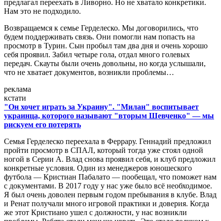
предлагал переехать в Ливорно. Но не хватало конкретики.
Нам это не подходило.
Возвращаемся к семье Герделеско. Мы договорились, что
будем поддерживать связь. Они помогли нам попасть на
просмотр в Турин. Сын пробыл там два дня и очень хорошо
себя проявил. Забил четыре гола, отдал много голевых
передач. Скауты были очень довольны, но когда услышали,
что не хватает документов, возникли проблемы…
реклама
кстати
"Он хочет играть за Украину". "Милан" воспитывает
украинца, которого называют "вторым Шевченко" — мы
рискуем его потерять
Семья Герделеско переехала в Феррару. Геннадий предложил
пройти просмотр в СПАЛ, который тогда уже стоял одной
ногой в Серии А. Влад снова проявил себя, и клуб предложил
конкретные условия. Один из менеджеров юношеского
футбола — Кристиан Пабалато — пообещал, что поможет нам
с документами. В 2017 году у нас уже было всё необходимое.
Я был очень доволен первым годом пребывания в клубе. Влад
и Ренат получали много игровой практики и доверия. Когда
же этот Кристиано ушел с должности, у нас возникли