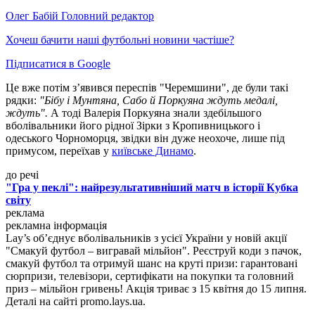
Олег Бабій
Головний редактор
Хочеш бачити наші футбольні новини частіше?
Підписатися в Google
Це вже потім з’явився переспів "Черемшини", де були такі
рядки:
"Бібу і Мунтяна, Сабо й Поркуяна ждуть медалі,
ждуть".
А тоді Валерія Поркуяна знали здебільшого
вболівальники його рідної Зірки з Кропивницького і
одеського Чорноморця, звідки він дуже неохоче, лише під
примусом, переїхав у
київське Динамо
.
до речі
"Гра у пеклі": найрезультативніший матч в історії Кубка
світу
реклама
рекламна інформація
Lay’s об’єднує вболівальників з усієї України у новій акції
"Смакуй футбол – вигравай мільйон". Реєструй коди з пачок,
смакуй футбол та отримуй шанс на круті призи: гарантовані
сюрпризи, телевізори, сертифікати на покупки та головний
приз – мільйон гривень! Акція триває з 15 квітня до 15 липня.
Деталі на сайті promo.lays.ua.