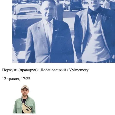
Поркуян (праворуч) і Лобановський / Vvlmemory
12 травня, 17:25