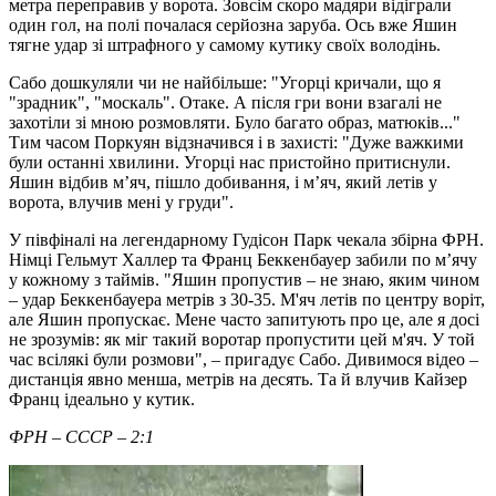
метра переправив у ворота. Зовсім скоро мадяри відіграли
один гол, на полі почалася серйозна заруба. Ось вже Яшин
тягне удар зі штрафного у самому кутику своїх володінь.
Сабо дошкуляли чи не найбільше: "Угорці кричали, що я
"зрадник", "москаль". Отаке. А після гри вони взагалі не
захотіли зі мною розмовляти. Було багато образ, матюків..."
Тим часом Поркуян відзначився і в захисті: "Дуже важкими
були останні хвилини. Угорці нас пристойно притиснули.
Яшин відбив м’яч, пішло добивання, і м’яч, який летів у
ворота, влучив мені у груди".
У півфіналі на легендарному Гудісон Парк чекала збірна ФРН.
Німці Гельмут Халлер та Франц Беккенбауер забили по м’ячу
у кожному з таймів. "Яшин пропустив – не знаю, яким чином
– удар Беккенбауера метрів з 30-35. М'яч летів по центру воріт,
але Яшин пропускає. Мене часто запитують про це, але я досі
не зрозумів: як міг такий воротар пропустити цей м'яч. У той
час всілякі були розмови", – пригадує Сабо. Дивимося відео –
дистанція явно менша, метрів на десять. Та й влучив Кайзер
Франц ідеально у кутик.
ФРН – СССР – 2:1