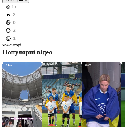
️👍
17
️🔥
2
️😄
0
️😢
2
️🤬
1
коментарі