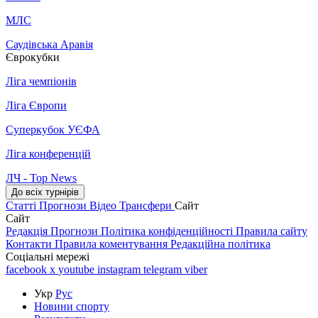
МЛС
Саудівська Аравія
Єврокубки
Ліга чемпіонів
Ліга Європи
Суперкубок УЄФА
Ліга конференцій
ЛЧ - Top News
До всіх турнірів
Статті
Прогнози
Відео
Трансфери
Сайт
Сайт
Редакція
Прогнози
Політика конфіденційності
Правила сайту
Контакти
Правила коментування
Редакційна політика
Соціальні мережі
facebook
x
youtube
instagram
telegram
viber
Укр
Рус
Новини спорту