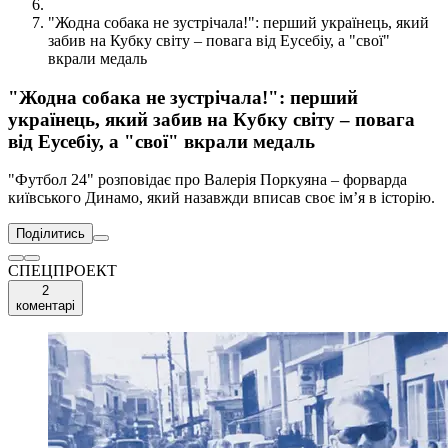
"Жодна собака не зустрічала!": перший українець, який
забив на Кубку світу – повага від Еусебіу, а "свої"
вкрали медаль
"Жодна собака не зустрічала!": перший
українець, який забив на Кубку світу – повага
від Еусебіу, а "свої" вкрали медаль
"Футбол 24" розповідає про Валерія Поркуяна – форварда
київського Динамо, який назавжди вписав своє ім’я в історію.
Поділитись
СПЕЦПРОЕКТ
2
коментарі