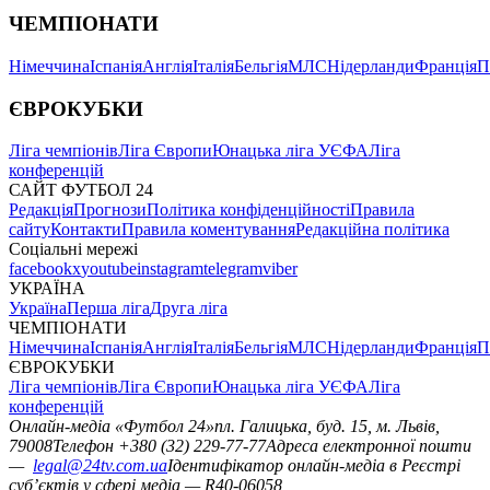
ЧЕМПІОНАТИ
Німеччина
Іспанія
Англія
Італія
Бельгія
МЛС
Нідерланди
Франція
П
ЄВРОКУБКИ
Ліга чемпіонів
Ліга Європи
Юнацька ліга УЄФА
Ліга
конференцій
САЙТ ФУТБОЛ 24
Редакція
Прогнози
Політика конфіденційності
Правила
сайту
Контакти
Правила коментування
Редакційна політика
Соціальні мережі
facebook
x
youtube
instagram
telegram
viber
УКРАЇНА
Україна
Перша ліга
Друга ліга
ЧЕМПІОНАТИ
Німеччина
Іспанія
Англія
Італія
Бельгія
МЛС
Нідерланди
Франція
П
ЄВРОКУБКИ
Ліга чемпіонів
Ліга Європи
Юнацька ліга УЄФА
Ліга
конференцій
Онлайн-медіа «Футбол 24»
пл. Галицька, буд. 15, м. Львів,
79008
Телефон +380 (32) 229-77-77
Адреса електронної пошти
—
legal@24tv.com.ua
Ідентифікатор онлайн-медіа в Реєстрі
суб’єктів у сфері медіа — R40-06058