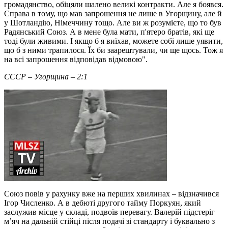
громадянство, обіцяли шалено великі контракти. Але я боявся.
Справа в тому, що мав запрошення не лише в Угорщину, але й
у Шотландію, Німеччину тощо. Але ви ж розумієте, що то був
Радянський Союз. А в мене була мати, п'ятеро братів, які ще
тоді були живими. І якщо б я виїхав, можете собі лише уявити,
що б з ними трапилося. Їх би заарештували, чи ще щось. Тож я
на всі запрошення відповідав відмовою".
СССР – Угорщина – 2:1
Союз повів у рахунку вже на перших хвилинах – відзначився
Ігор Численко. А в дебюті другого тайму Поркуян, який
заслужив місце у складі, подвоїв перевагу. Валерій підстеріг
м’яч на дальній стійці після подачі зі стандарту і буквально з