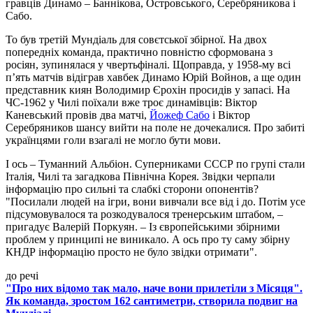
гравців Динамо – Баннікова, Островського, Серебряникова і
Сабо.
То був третій Мундіаль для совєтської збірної. На двох
попередніх команда, практично повністю сформована з
росіян, зупинялася у чвертьфіналі. Щоправда, у 1958-му всі
п’ять матчів відіграв хавбек Динамо Юрій Войнов, а ще один
представник киян Володимир Єрохін просидів у запасі. На
ЧС-1962 у Чилі поїхали вже троє динамівців: Віктор
Каневський провів два матчі,
Йожеф Сабо
і Віктор
Серебряников шансу вийти на поле не дочекалися. Про забиті
українцями голи взагалі не могло бути мови.
І ось – Туманний Альбіон. Суперниками СССР по групі стали
Італія, Чилі та загадкова Північна Корея. Звідки черпали
інформацію про сильні та слабкі сторони опонентів?
"Посилали людей на ігри, вони вивчали все від і до. Потім усе
підсумовувалося та розкодувалося тренерським штабом, –
пригадує Валерій Поркуян. – Із європейськими збірними
проблем у принципі не виникало. А ось про ту саму збірну
КНДР інформацію просто не було звідки отримати".
до речі
"Про них відомо так мало, наче вони прилетіли з Місяця".
Як команда, зростом 162 сантиметри, створила подвиг на