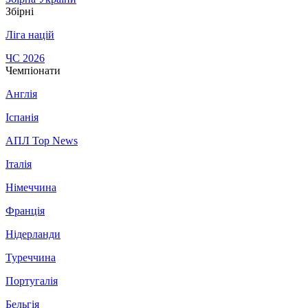
Збірні
Ліга націй
ЧС 2026
Чемпіонати
Англія
Іспанія
АПЛ Top News
Італія
Німеччина
Франція
Нідерланди
Туреччина
Португалія
Бельгія