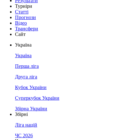
Результати
Турніри
Статті
Прогнози
Відео
Трансфери
Сайт
Україна
Україна
Перша ліга
Друга ліга
Кубок України
Суперкубок України
Збірна України
Збірні
Ліга націй
ЧС 2026