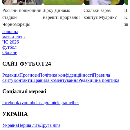
головна
матч-центр
ЧС 2026
футбол +
Обране
САЙТ ФУТБОЛ 24
Редакція
Прогнози
Політика конфіденційності
Правила
сайту
Контакти
Правила коментування
Редакційна політика
Соціальні мережі
facebook
x
youtube
instagram
telegram
viber
УКРАЇНА
Україна
Перша ліга
Друга ліга