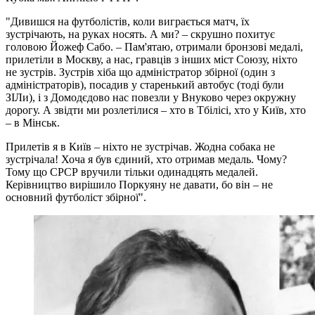
"Дивишся на футболістів, коли виграється матч, їх
зустрічають, на руках носять. А ми? – скрушно похитує
головою Йожеф Сабо. – Пам'ятаю, отримали бронзові медалі,
прилетіли в Москву, а нас, гравців з інших міст Союзу, ніхто
не зустрів. Зустрів хіба що адміністратор збірної (один з
адміністраторів), посадив у старенький автобус (тоді були
ЗІЛи), і з Домодєдово нас повезли у Внуково через окружну
дорогу. А звідти ми розлетілися – хто в Тбілісі, хто у Київ, хто
– в Мінськ.
Прилетів я в Київ – ніхто не зустрічав. Жодна собака не
зустрічала! Хоча я був єдиний, хто отримав медаль. Чому?
Тому що СРСР вручили тільки одинадцять медалей.
Керівництво вирішило Поркуяну не давати, бо він – не
основний футболіст збірної".