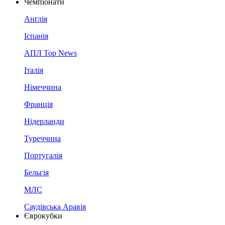
Чемпіонати
Англія
Іспанія
АПЛ Top News
Італія
Німеччина
Франція
Нідерланди
Туреччина
Португалія
Бельгія
МЛС
Саудівська Аравія
Єврокубки