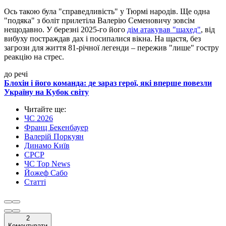
Ось такою була "справедливість" у Тюрмі народів. Ще одна
"подяка" з боліт прилетіла Валерію Семеновичу зовсім
нещодавно. У березні 2025-го його
дім атакував "шахед"
, від
вибуху постраждав дах і посипалися вікна. На щастя, без
загрози для життя 81-річної легенди – пережив "лише" гостру
реакцію на стрес.
до речі
Блохін і його команда: де зараз герої, які вперше повезли
Україну на Кубок світу
Читайте ще
:
ЧС 2026
Франц Бекенбауер
Валерій Поркуян
Динамо Київ
СРСР
ЧС Top News
Йожеф Сабо
Статті
2
Коментувати