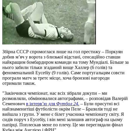
Збірна СССР спромоглася лише на гол престижу – Поркуян
добив м’яч у ворота з близької відстані, сенсаційно ставши
найкращим бомбардиром команди на тому Мундіалі. Більше за
нього забили тільки згаданий вище Халлер (6 голів) та
феноменальний Еусебіу (9 голів). Саме португальцям совєти
програли матч за третє місце, хоча бронзові нагороди
отримали також.
"Закінчився чемпіонат, нас всіх зібрали докупи – ми
розмовляли, обмінювалися автографами, – розповідав Валерій
Семенович
в інтерв’ю для
Футбол 24
.
– Були присутні всі
найзнаменитіші футболісти окрім Пеле – Бразилія тоді не
вийшла з групи. У мене є білет учасника чемпіонату світу. Я
сидів поруч з Еусебіу, і він мені залишив автограф на цьому
папірці. Поплескав мене по плечу. Це ми переглядали фінал
Кубка між Англією і ФРН".