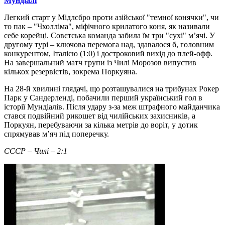
Мундіалі
Легкий старт у Мідлсбро проти азійської "темної конячки", чи
то пак – "Чхолліма", міфічного крилатого коня, як називали
себе корейці. Совєтська команда забила їм три "сухі" м’ячі. У
другому турі – ключова перемога над, здавалося б, головним
конкурентом, Італією (1:0) і достроковий вихід до плей-офф.
На завершальний матч групи із Чилі Морозов випустив
кількох резервістів, зокрема Поркуяна.
На 28-й хвилині глядачі, що розташувалися на трибунах Рокер
Парк у Сандерленді, побачили перший український гол в
історії Мундіалів. Після удару з-за меж штрафного майданчика
стався подвійний рикошет від чилійських захисників, а
Поркуян, перебуваючи за кілька метрів до воріт, у дотик
спрямував м’яч під поперечку.
СССР – Чилі – 2:1