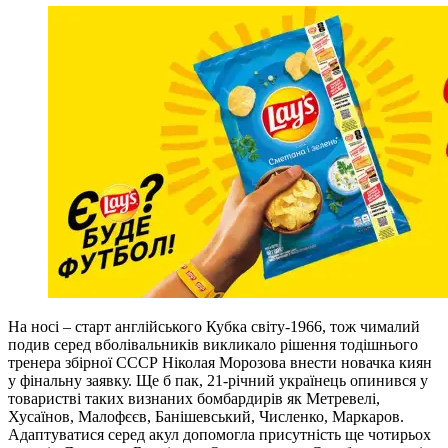
На носі – старт англійського Кубка світу-1966, тож чималий
подив серед вболівальників викликало рішення тодішнього
тренера збірної СССР Ніколая Морозова внести новачка киян
у фінальну заявку. Ще б пак, 21-річний українець опинився у
товаристві таких визнаних бомбардирів як Метревелі,
Хусаїнов, Малофєєв, Банішевський, Численко, Маркаров.
Адаптуватися серед акул допомогла присутність ще чотирьох