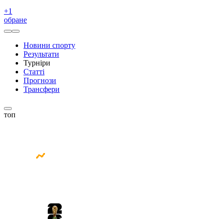
+
1
обране
Новини спорту
Результати
Турніри
Статті
Прогнози
Трансфери
топ