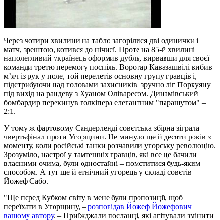
Через чотири хвилини на табло загорілися дві одинички і
матч, зрештою, котився до нічиєї. Проте на 85-й хвилині
наполегливий українець оформив дубль, вирвавши для своєї
команди третю перемогу поспіль. Воротар Кавазашвілі вибив
м’яч із рук у поле, той перелетів основну групу гравців і,
підстрибуючи над головами захисників, зручно ліг Поркуяну
під вихід на рандеву з Хуаном Оліваресом. Динамівський
бомбардир перекинув голкіпера елегантним "парашутом" –
2:1.
У тому ж фартовому Сандерленді совєтська збірна зіграла
чвертьфінал проти Угорщини. Не минуло ще й десяти років з
моменту, коли російські танки розчавили угорську революцію.
Зрозуміло, настрої у тамтешніх гравців, які все це бачили
власними очима, були одностайні – помститися будь-яким
способом. А тут ще й етнічний угорець у складі совєтів –
Йожеф Сабо.
"Ще перед Кубком світу в мене були пропозиції, щоб
переїхати в Угорщину, –
розповідав Йожеф Йожефович
вашому автору
. – Приїжджали посланці, які агітували змінити