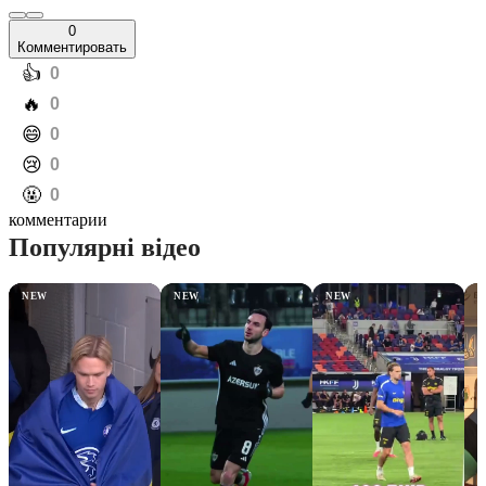
0
Комментировать
️👍
0
️🔥
0
️😄
0
️😢
0
️🤬
0
комментарии