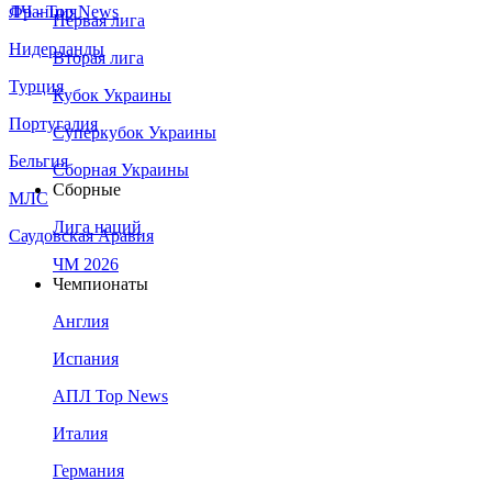
Франция
ЛЧ - Top News
Первая лига
Нидерланды
Вторая лига
Турция
Кубок Украины
Португалия
Суперкубок Украины
Бельгия
Сборная Украины
Сборные
МЛС
Лига наций
Саудовская Аравия
ЧМ 2026
Чемпионаты
Англия
Испания
АПЛ Top News
Италия
Германия