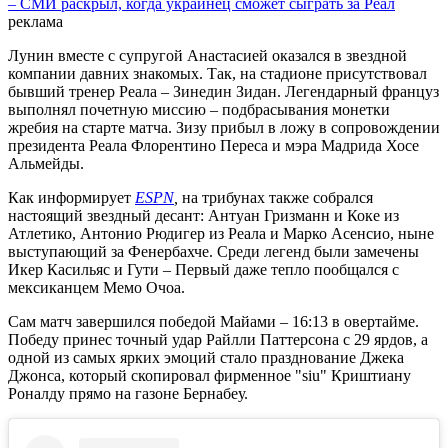
– СМИ раскрыл, когда украинец сможет сыграть за Реал
реклама
Лунин вместе с супругой Анастасией оказался в звездной
компании давних знакомых. Так, на стадионе присутствовал
бывший тренер Реала – Зинедин Зидан. Легендарный француз
выполнял почетную миссию – подбрасывания монетки
жребия на старте матча. Зизу прибыл в ложу в сопровождении
президента Реала Флорентино Переса и мэра Мадрида Хосе
Альмейды.
Как информирует
ESPN
,
на трибунах также собрался
настоящий звездный десант: Антуан Гризманн и Коке из
Атлетико, Антонио Рюдигер из Реала и Марко Асенсио, ныне
выступающий за Фенербахче. Среди легенд были замечены
Икер Касильяс и Гути – Первый даже тепло пообщался с
мексиканцем Мемо Очоа.
Сам матч завершился победой Майами – 16:13 в овертайме.
Победу принес точный удар Райлли Паттерсона с 29 ярдов, а
одной из самых ярких эмоций стало празднование Джека
Джонса, который скопировал фирменное "siu" Криштиану
Роналду прямо на газоне Бернабеу.