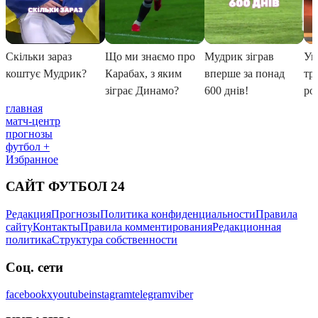
главная
матч-центр
прогнозы
футбол +
Избранное
САЙТ ФУТБОЛ 24
Редакция
Прогнозы
Политика конфиденциальности
Правила
сайту
Контакты
Правила комментирования
Редакционная
политика
Структура собственности
Соц. сети
facebook
x
youtube
instagram
telegram
viber