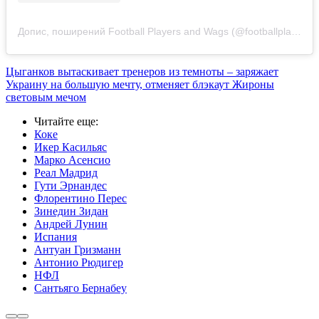
Допис, поширений Football Players and Wags (@footballplayersandwags.backup)
Цыганков вытаскивает тренеров из темноты – заряжает
Украину на большую мечту, отменяет блэкаут Жироны
световым мечом
Читайте еще
:
Коке
Икер Касильяс
Марко Асенсио
Реал Мадрид
Гути Эрнандес
Флорентино Перес
Зинедин Зидан
Андрей Лунин
Испания
Антуан Гризманн
Антонио Рюдигер
НФЛ
Сантьяго Бернабеу