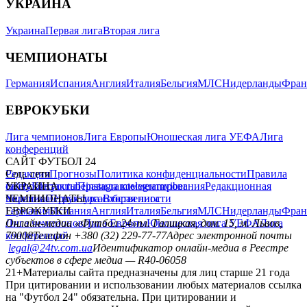
УКРАИНА
Украина
Первая лига
Вторая лига
ЧЕМПИОНАТЫ
Германия
Испания
Англия
Италия
Бельгия
МЛС
Нидерланды
Фран
ЕВРОКУБКИ
Лига чемпионов
Лига Европы
Юношеская лига УЕФА
Лига
конференций
САЙТ ФУТБОЛ 24
Редакция
Соц. сети
Прогнозы
Политика конфиденциальности
Правила
сайту
facebook
УКРАИНА
Контакты
x
youtube
Правила комментирования
instagram
telegram
viber
Редакционная
политика
Украина
ЧЕМПИОНАТЫ
Первая лига
Структура собственности
Вторая лига
Германия
ЕВРОКУБКИ
Испания
Англия
Италия
Бельгия
МЛС
Нидерланды
Фран
Лига чемпионов
Онлайн-медиа «Футбол 24»
Лига Европы
пл. Галицкая, дом. 15, м. Львов,
Юношеская лига УЕФА
Лига
конференций
79008
Телефон +380 (32) 229-77-77
Адрес электронной почты
legal@24tv.com.ua
Идентификатор онлайн-медиа в Реестре
субъектов в сфере медиа — R40-06058
21+
Материалы сайта предназначены для лиц старше 21 года
При цитировании и использовании любых материалов ссылка
на "Футбол 24" обязательна. При цитировании и