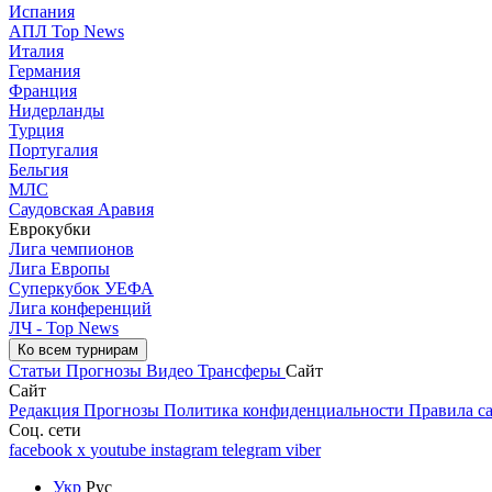
Испания
АПЛ Top News
Италия
Германия
Франция
Нидерланды
Турция
Португалия
Бельгия
МЛС
Саудовская Аравия
Еврокубки
Лига чемпионов
Лига Европы
Суперкубок УЕФА
Лига конференций
ЛЧ - Top News
Ко всем турнирам
Статьи
Прогнозы
Видео
Трансферы
Сайт
Сайт
Редакция
Прогнозы
Политика конфиденциальности
Правила с
Соц. сети
facebook
x
youtube
instagram
telegram
viber
Укр
Рус