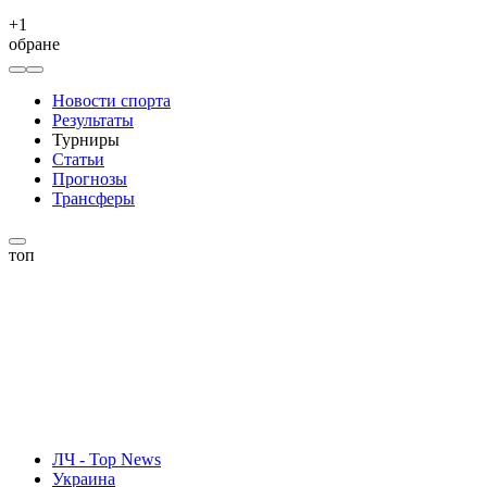
+
1
обране
Новости спорта
Результаты
Турниры
Статьи
Прогнозы
Трансферы
топ
ЛЧ - Top News
Украина