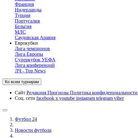
Франция
Нидерланды
Турция
Португалия
Бельгия
МЛС
Саудовская Аравия
Еврокубки
Лига чемпионов
Лига Европы
Суперкубок УЕФА
Лига конференций
ЛЧ - Top News
Ко всем турнирам
Сайт
Редакция
Прогнозы
Политика конфиденциальност
Соц. сети
facebook
x
youtube
instagram
telegram
viber
Футбол 24
Новости футбола