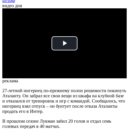
штраф
видео дня
Play
Video
реклама
27-летний нигериец по-прежнему полон решимости покинуть
Аталанту. Он забрал все свои вещи из шкафа на клубной базе
и отказался от тренировок и игр с командой. Сообщалось, что
нигериец взял отпуск – он бунтует после отказа Аталанты
продать его в Интер.
В прошлом сезоне Лукман забил 20 голов и отдал семь
голевых передач в 40 матчах.