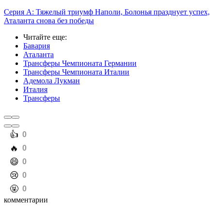
Серия А: Тяжелый триумф Наполи, Болонья празднует успех,
Аталанта снова без победы
Читайте еще
:
Бавария
Аталанта
Трансферы Чемпионата Германии
Трансферы Чемпионата Италии
Адемола Лукман
Италия
Трансферы
️👍
0
️🔥
0
️😄
0
️😢
0
️🤬
0
комментарии