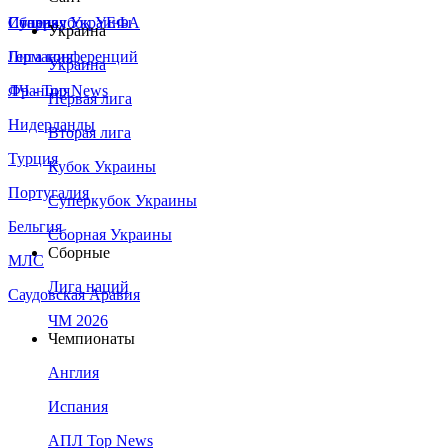
Сборная Украины
Италия
Суперкубок УЕФА
Украина
Германия
Лига конференций
Украина
Франция
ЛЧ - Top News
Первая лига
Нидерланды
Вторая лига
Турция
Кубок Украины
Португалия
Суперкубок Украины
Бельгия
Сборная Украины
Сборные
МЛС
Лига наций
Саудовская Аравия
ЧМ 2026
Чемпионаты
Англия
Испания
АПЛ Top News