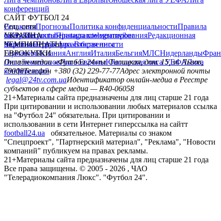
конференций
САЙТ ФУТБОЛ 24
Редакция
Соц. сети
Прогнозы
Политика конфиденциальности
Правила
сайту
facebook
УКРАИНА
Контакты
x
youtube
Правила комментирования
instagram
telegram
viber
Редакционная
политика
Украина
ЧЕМПИОНАТЫ
Первая лига
Структура собственности
Вторая лига
Германия
ЕВРОКУБКИ
Испания
Англия
Италия
Бельгия
МЛС
Нидерланды
Фран
Лига чемпионов
Онлайн-медиа «Футбол 24»
Лига Европы
пл. Галицкая, дом. 15, м. Львов,
Юношеская лига УЕФА
Лига
конференций
79008
Телефон +380 (32) 229-77-77
Адрес электронной почты
legal@24tv.com.ua
Идентификатор онлайн-медиа в Реестре
субъектов в сфере медиа — R40-06058
21+
Материалы сайта предназначены для лиц старше 21 года
При цитировании и использовании любых материалов ссылка
на "Футбол 24" обязательна. При цитировании и
использовании в сети Интернет гиперссылка на сайтт
football24.ua
обязательное. Материалы со знаком
"Спецпроект", "Партнерский материал", "Реклама", "Новости
компаний" публикуем на правах рекламы.
21+
Материалы сайта предназначены для лиц старше 21 года
Все права защищены. © 2005 -
2026
, ЧАО
"Телерадиокомпания Люкс". "Футбол 24".