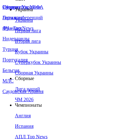
Сборная Украины
Италия
Суперкубок УЕФА
Украина
Германия
Лига конференций
Украина
Франция
ЛЧ - Top News
Первая лига
Нидерланды
Вторая лига
Турция
Кубок Украины
Португалия
Суперкубок Украины
Бельгия
Сборная Украины
Сборные
МЛС
Лига наций
Саудовская Аравия
ЧМ 2026
Чемпионаты
Англия
Испания
АПЛ Top News