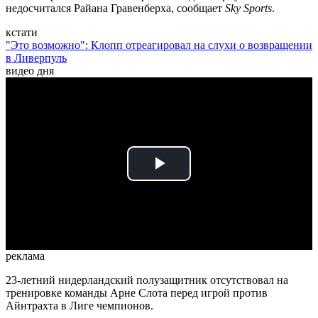
недосчитался Райана Гравенберха, сообщает
Sky Sports
.
кстати
"Это возможно": Клопп отреагировал на слухи о возвращении
в Ливерпуль
видео дня
Play
Video
реклама
23-летний нидерландский полузащитник отсутствовал на
тренировке команды Арне Слота перед игрой против
Айнтрахта в Лиге чемпионов.