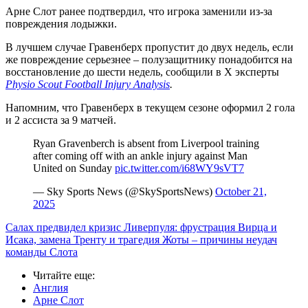
Арне Слот ранее подтвердил, что игрока заменили из-за
повреждения лодыжки.
В лучшем случае Гравенберх пропустит до двух недель, если
же повреждение серьезнее – полузащитнику понадобится на
восстановление до шести недель, сообщили в X эксперты
Physio Scout Football Injury Analysis
.
Напомним, что Гравенберх в текущем сезоне оформил 2 гола
и 2 ассиста за 9 матчей.
Ryan Gravenberch is absent from Liverpool training
after coming off with an ankle injury against Man
United on Sunday
pic.twitter.com/i68WY9sVT7
— Sky Sports News (@SkySportsNews)
October 21,
2025
Салах предвидел кризис Ливерпуля: фрустрация Вирца и
Исака, замена Тренту и трагедия Жоты – причины неудач
команды Слота
Читайте еще
:
Англия
Арне Слот