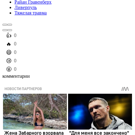
Райан Гравенберх
Ливерпуль
Тяжелая травма
️👍
0
️🔥
0
️😄
0
️😢
0
️🤬
0
комментарии