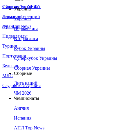
Сборная Украины
Италия
Суперкубок УЕФА
Украина
Германия
Лига конференций
Украина
Франция
ЛЧ - Top News
Первая лига
Нидерланды
Вторая лига
Турция
Кубок Украины
Португалия
Суперкубок Украины
Бельгия
Сборная Украины
Сборные
МЛС
Лига наций
Саудовская Аравия
ЧМ 2026
Чемпионаты
Англия
Испания
АПЛ Top News