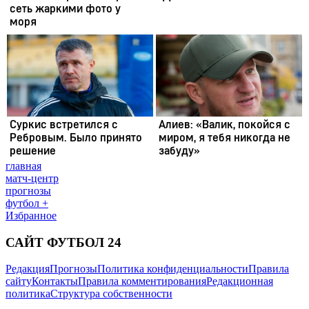
главная
матч-центр
прогнозы
футбол +
Избранное
САЙТ ФУТБОЛ 24
Редакция
Прогнозы
Политика конфиденциальности
Правила
сайту
Контакты
Правила комментирования
Редакционная
политика
Структура собственности