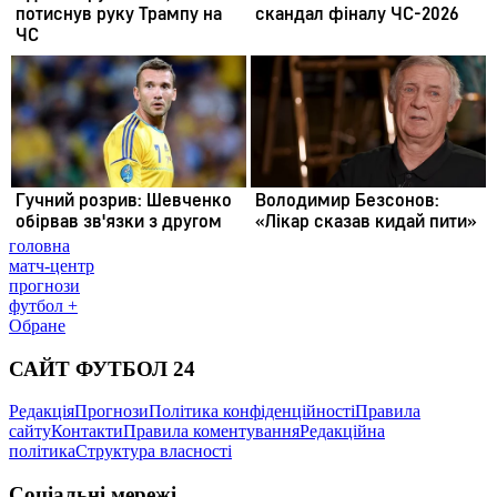
головна
матч-центр
прогнози
футбол +
Обране
САЙТ ФУТБОЛ 24
Редакція
Прогнози
Політика конфіденційності
Правила
сайту
Контакти
Правила коментування
Редакційна
політика
Структура власності
Соціальні мережі