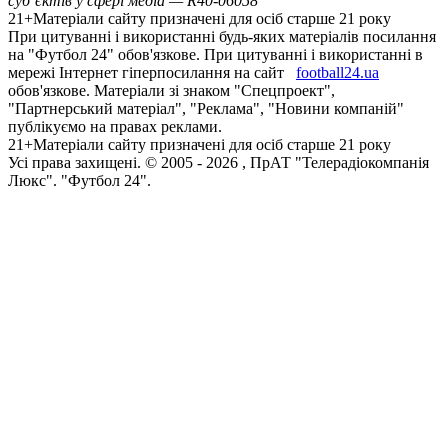
суб’єктів у сфері медіа — R40-06058
21+
Матеріали сайту призначені для осіб старше 21 року
При цитуванні і використанні будь-яких матеріалів посилання
на "Футбол 24" обов'язкове. При цитуванні і використанні в
мережі Інтернет гіперпосилання на сайт
football24.ua
обов'язкове. Матеріали зі знаком "Спецпроект",
"Партнерський матеріал", "Реклама", "Новини компаній"
публікуємо на правах реклами.
21+
Матеріали сайту призначені для осіб старше 21 року
Усi права захищенi. © 2005 -
2026
, ПрАТ "Телерадіокомпанія
Люкс". "Футбол 24".