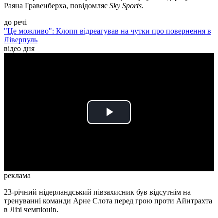
Раяна Гравенберха, повідомляє
Sky Sports
.
до речі
"Це можливо": Клопп відреагував на чутки про повернення в
Ліверпуль
відео дня
Play
Video
реклама
23-річний нідерландський півзахисник був відсутнім на
тренуванні команди Арне Слота перед грою проти Айнтрахта
в Лізі чемпіонів.