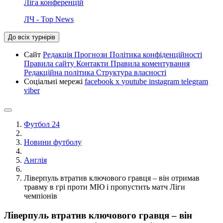
Ліга конференцій
ЛЧ - Top News
До всіх турнірів
Сайт
Редакція
Прогнози
Політика конфіденційності
Правила сайту
Контакти
Правила коментування
Редакційна політика
Структура власності
Соціальні мережі
facebook
x
youtube
instagram
telegram
viber
Футбол 24
Новини футболу
Англія
Ліверпуль втратив ключового гравця – він отримав
травму в грі проти МЮ і пропустить матч Ліги
чемпіонів
Ліверпуль втратив ключового гравця – він