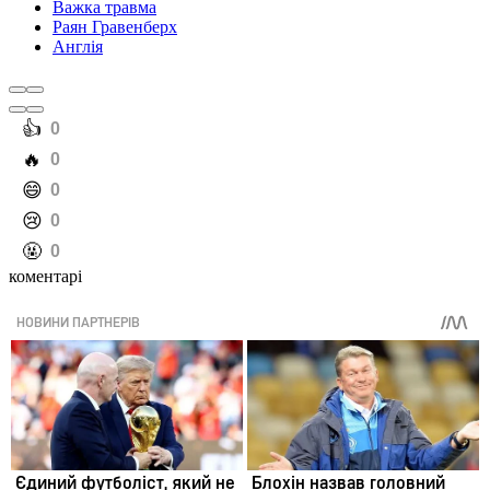
Важка травма
Раян Гравенберх
Англія
️👍
0
️🔥
0
️😄
0
️😢
0
️🤬
0
коментарі