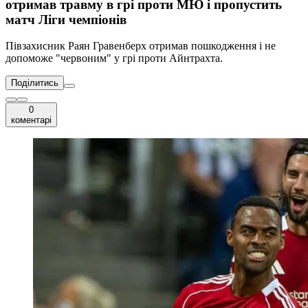
отримав травму в грі проти МЮ і пропустить
матч Ліги чемпіонів
Півзахисник Раян Гравенберх отримав пошкодження і не
допоможе "червоним" у грі проти Айнтрахта.
Поділитись
0
коментарі