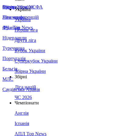
Збірна України
Італія
Суперкубок УЄФА
Україна
Німеччина
Ліга конференцій
Україна
Франція
ЛЧ - Top News
Перша ліга
Нідерланди
Друга ліга
Туреччина
Кубок України
Португалія
Суперкубок України
Бельгія
Збірна України
Збірні
МЛС
Ліга націй
Саудівська Аравія
ЧС 2026
Чемпіонати
Англія
Іспанія
АПЛ Top News