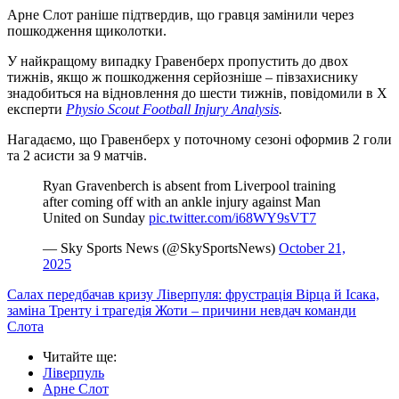
Арне Слот раніше підтвердив, що гравця замінили через
пошкодження щиколотки.
У найкращому випадку Гравенберх пропустить до двох
тижнів, якщо ж пошкодження серйозніше – півзахиснику
знадобиться на відновлення до шести тижнів, повідомили в X
експерти
Physio Scout Football Injury Analysis
.
Нагадаємо, що Гравенберх у поточному сезоні оформив 2 голи
та 2 асисти за 9 матчів.
Ryan Gravenberch is absent from Liverpool training
after coming off with an ankle injury against Man
United on Sunday
pic.twitter.com/i68WY9sVT7
— Sky Sports News (@SkySportsNews)
October 21,
2025
Салах передбачав кризу Ліверпуля: фрустрація Вірца й Ісака,
заміна Тренту і трагедія Жоти – причини невдач команди
Слота
Читайте ще
:
Ліверпуль
Арне Слот