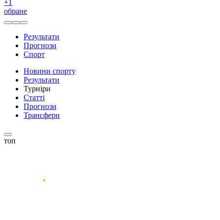
+
1
обране
Результати
Прогнози
Спорт
Новини спорту
Результати
Турніри
Статті
Прогнози
Трансфери
топ