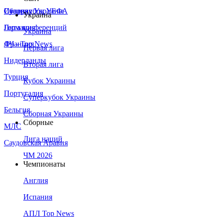
Сборная Украины
Италия
Суперкубок УЕФА
Украина
Германия
Лига конференций
Украина
Франция
ЛЧ - Top News
Первая лига
Нидерланды
Вторая лига
Турция
Кубок Украины
Португалия
Суперкубок Украины
Бельгия
Сборная Украины
Сборные
МЛС
Лига наций
Саудовская Аравия
ЧМ 2026
Чемпионаты
Англия
Испания
АПЛ Top News