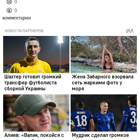
️😢
0
️🤬
0
комментарии