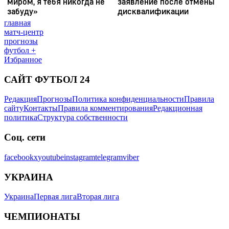
главная
матч-центр
прогнозы
футбол +
Избранное
САЙТ ФУТБОЛ 24
Редакция
Прогнозы
Политика конфиденциальности
Правила
сайту
Контакты
Правила комментирования
Редакционная
политика
Структура собственности
Соц. сети
facebook
x
youtube
instagram
telegram
viber
УКРАИНА
Украина
Первая лига
Вторая лига
ЧЕМПИОНАТЫ