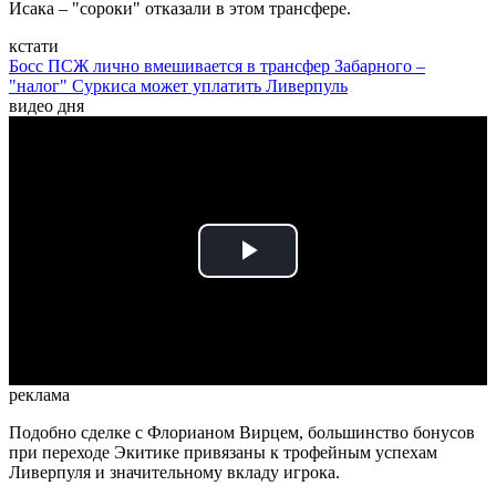
Исака – "сороки" отказали в этом трансфере.
кстати
Босс ПСЖ лично вмешивается в трансфер Забарного –
"налог" Суркиса может уплатить Ливерпуль
видео дня
Play
Video
реклама
Подобно сделке с Флорианом Вирцем, большинство бонусов
при переходе Экитике привязаны к трофейным успехам
Ливерпуля и значительному вкладу игрока.