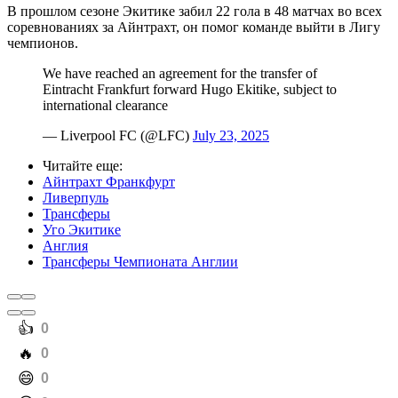
В прошлом сезоне Экитике забил 22 гола в 48 матчах во всех
соревнованиях за Айнтрахт, он помог команде выйти в Лигу
чемпионов.
We have reached an agreement for the transfer of
Eintracht Frankfurt forward Hugo Ekitike, subject to
international clearance
— Liverpool FC (@LFC)
July 23, 2025
Читайте еще
:
Айнтрахт Франкфурт
Ливерпуль
Трансферы
Уго Экитике
Англия
Трансферы Чемпионата Англии
️👍
0
️🔥
0
️😄
0