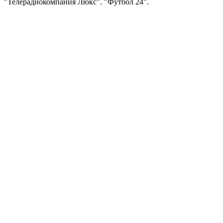
"Телерадиокомпания Люкс". "Футбол 24".