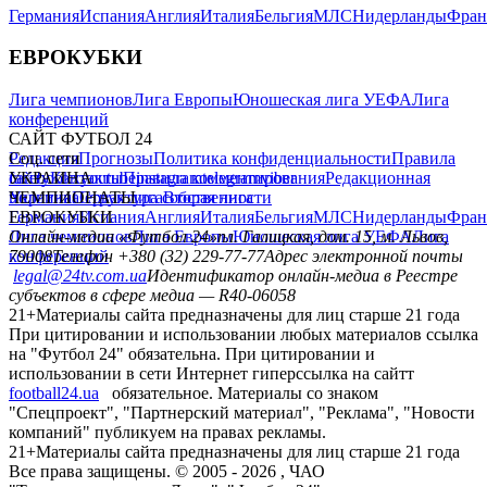
Германия
Испания
Англия
Италия
Бельгия
МЛС
Нидерланды
Фран
ЕВРОКУБКИ
Лига чемпионов
Лига Европы
Юношеская лига УЕФА
Лига
конференций
САЙТ ФУТБОЛ 24
Редакция
Соц. сети
Прогнозы
Политика конфиденциальности
Правила
сайту
facebook
УКРАИНА
Контакты
x
youtube
Правила комментирования
instagram
telegram
viber
Редакционная
политика
Украина
ЧЕМПИОНАТЫ
Первая лига
Структура собственности
Вторая лига
Германия
ЕВРОКУБКИ
Испания
Англия
Италия
Бельгия
МЛС
Нидерланды
Фран
Лига чемпионов
Онлайн-медиа «Футбол 24»
Лига Европы
пл. Галицкая, дом. 15, м. Львов,
Юношеская лига УЕФА
Лига
конференций
79008
Телефон +380 (32) 229-77-77
Адрес электронной почты
legal@24tv.com.ua
Идентификатор онлайн-медиа в Реестре
субъектов в сфере медиа — R40-06058
21+
Материалы сайта предназначены для лиц старше 21 года
При цитировании и использовании любых материалов ссылка
на "Футбол 24" обязательна. При цитировании и
использовании в сети Интернет гиперссылка на сайтт
football24.ua
обязательное. Материалы со знаком
"Спецпроект", "Партнерский материал", "Реклама", "Новости
компаний" публикуем на правах рекламы.
21+
Материалы сайта предназначены для лиц старше 21 года
Все права защищены. © 2005 -
2026
, ЧАО