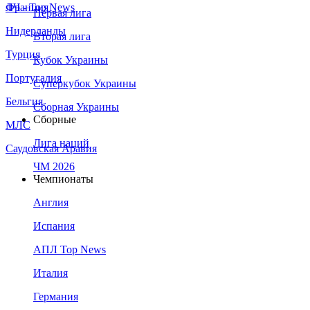
Франция
ЛЧ - Top News
Первая лига
Нидерланды
Вторая лига
Турция
Кубок Украины
Португалия
Суперкубок Украины
Бельгия
Сборная Украины
Сборные
МЛС
Лига наций
Саудовская Аравия
ЧМ 2026
Чемпионаты
Англия
Испания
АПЛ Top News
Италия
Германия