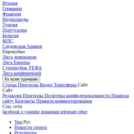
Италия
Германия
Франция
Нидерланды
Турция
Португалия
Бельгия
МЛС
Саудовская Аравия
Еврокубки
Лига чемпионов
Лига Европы
Суперкубок УЕФА
Лига конференций
Ко всем турнирам
Статьи
Прогнозы
Видео
Трансферы
Сайт
Сайт
Редакция
Прогнозы
Политика конфиденциальности
Правила
сайту
Контакты
Правила комментирования
Соц. сети
facebook
x
youtube
instagram
telegram
viber
Укр
Рус
Новости спорта
Результаты