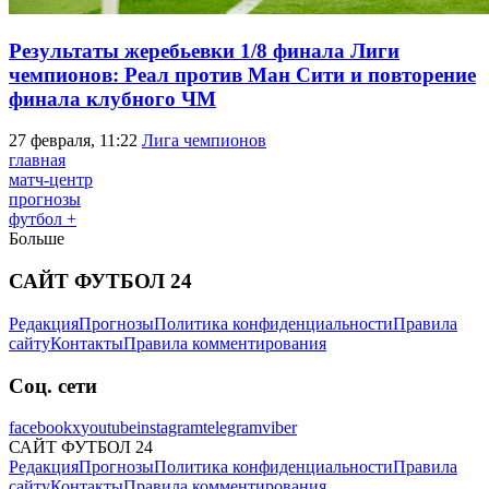
Результаты жеребьевки 1/8 финала Лиги
чемпионов: Реал против Ман Сити и повторение
финала клубного ЧМ
27 февраля, 11:22
Лига чемпионов
главная
матч-центр
прогнозы
футбол +
Больше
САЙТ ФУТБОЛ 24
Редакция
Прогнозы
Политика конфиденциальности
Правила
сайту
Контакты
Правила комментирования
Соц. сети
facebook
x
youtube
instagram
telegram
viber
САЙТ ФУТБОЛ 24
Редакция
Прогнозы
Политика конфиденциальности
Правила
сайту
Контакты
Правила комментирования