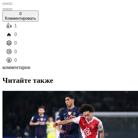
0
Комментировать
️👍
1
️🔥
0
️😄
0
️😢
0
️🤬
0
комментарии
Читайте также