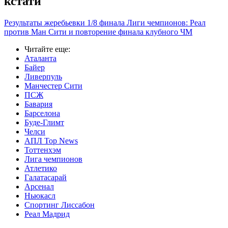
кстати
Результаты жеребьевки 1/8 финала Лиги чемпионов: Реал
против Ман Сити и повторение финала клубного ЧМ
Читайте еще
:
Аталанта
Байер
Ливерпуль
Манчестер Сити
ПСЖ
Бавария
Барселона
Буде-Глимт
Челси
АПЛ Top News
Тоттенхэм
Лига чемпионов
Атлетико
Галатасарай
Арсенал
Ньюкасл
Спортинг Лиссабон
Реал Мадрид