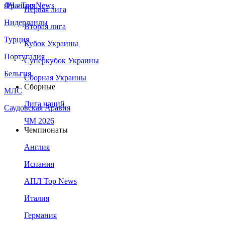
Франция
ЛЧ - Top News
Первая лига
Нидерланды
Вторая лига
Турция
Кубок Украины
Португалия
Суперкубок Украины
Бельгия
Сборная Украины
Сборные
МЛС
Лига наций
Саудовская Аравия
ЧМ 2026
Чемпионаты
Англия
Испания
АПЛ Top News
Италия
Германия