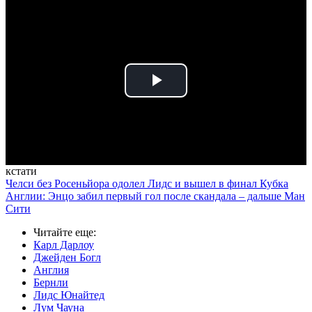
Play
Video
кстати
Челси без Росеньйора одолел Лидс и вышел в финал Кубка
Англии: Энцо забил первый гол после скандала – дальше Ман
Сити
Читайте еще
:
Карл Дарлоу
Джейден Богл
Англия
Бернли
Лидс Юнайтед
Лум Чауна