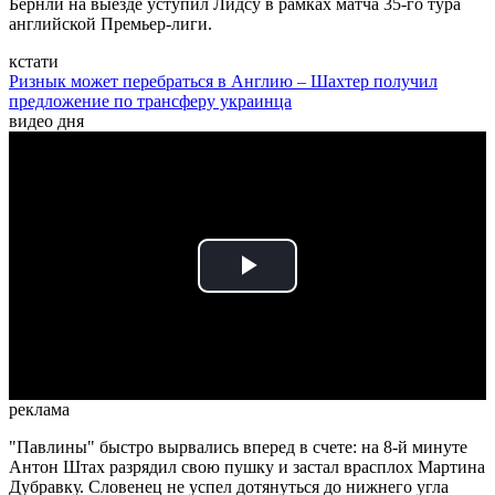
Бернли на выезде уступил Лидсу в рамках матча 35-го тура
английской Премьер-лиги.
кстати
Ризнык может перебраться в Англию – Шахтер получил
предложение по трансферу украинца
видео дня
Play
Video
реклама
"Павлины" быстро вырвались вперед в счете: на 8-й минуте
Антон Штах разрядил свою пушку и застал врасплох Мартина
Дубравку. Словенец не успел дотянуться до нижнего угла