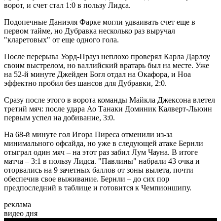
ворот, и счет стал 1:0 в пользу Лидса.
Подопечные Даниэля Фарке могли удваивать счет еще в
первом тайме, но Дубравка несколько раз выручал
"кларетовых" от еще одного гола.
После перерыва Уорд-Прауз неплохо проверял Карла Дарлоу
своим выстрелом, но валлийский вратарь был на месте. Уже
на 52-й минуте Джейден Богл отдал на Окафора, и Ноа
эффектно пробил без шансов для Дубравки, 2:0.
Сразу после этого в ворота команды Майкла Джексона влетел
третий мяч: после удара Ао Танаки Доминик Калверт-Льюин
первым успел на добивание, 3:0.
На 68-й минуте гол Игора Пиреса отменили из-за
минимального офсайда, но уже в следующей атаке Бернли
отыграл один мяч – на этот раз забил Лум Чауна. В итоге
матча – 3:1 в пользу Лидса. "Павлины" набрали 43 очка и
оторвались на 9 зачетных баллов от зоны вылета, почти
обеспечив свое выживание. Бернли – до сих пор
предпоследний в таблице и готовится к Чемпионшипу.
реклама
видео дня