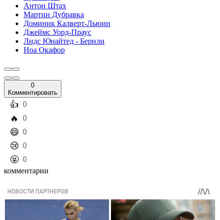
Антон Штах
Мартин Дубравка
Доминик Калверт-Льюин
Джеймс Уорд-Праус
Лидс Юнайтед - Бернли
Ноа Окафор
0
Комментировать
️👍
0
️🔥
0
️😄
0
️😢
0
️🤬
0
комментарии