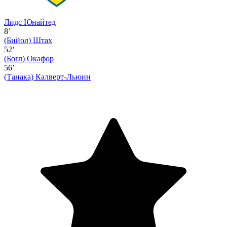
Лидс Юнайтед
8’
(Бийол)
Штах
52’
(Богл)
Окафор
56’
(Танака)
Калверт-Льюин