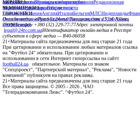
сайту
facebook
УКРАИНА
Контакты
x
youtube
Правила комментирования
instagram
telegram
viber
Редакционная
политика
Украина
ЧЕМПИОНАТЫ
Первая лига
Структура собственности
Вторая лига
Германия
ЕВРОКУБКИ
Испания
Англия
Италия
Бельгия
МЛС
Нидерланды
Фран
Лига чемпионов
Онлайн-медиа «Футбол 24»
Лига Европы
пл. Галицкая, дом. 15, м. Львов,
Юношеская лига УЕФА
Лига
конференций
79008
Телефон +380 (32) 229-77-77
Адрес электронной почты
legal@24tv.com.ua
Идентификатор онлайн-медиа в Реестре
субъектов в сфере медиа — R40-06058
21+
Материалы сайта предназначены для лиц старше 21 года
При цитировании и использовании любых материалов ссылка
на "Футбол 24" обязательна. При цитировании и
использовании в сети Интернет гиперссылка на сайтт
football24.ua
обязательное. Материалы со знаком
"Спецпроект", "Партнерский материал", "Реклама", "Новости
компаний" публикуем на правах рекламы.
21+
Материалы сайта предназначены для лиц старше 21 года
Все права защищены. © 2005 -
2026
, ЧАО
"Телерадиокомпания Люкс". "Футбол 24".