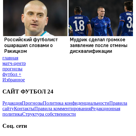
главная
матч-центр
прогнозы
футбол +
Избранное
САЙТ ФУТБОЛ 24
Редакция
Прогнозы
Политика конфиденциальности
Правила
сайту
Контакты
Правила комментирования
Редакционная
политика
Структура собственности
Соц. сети