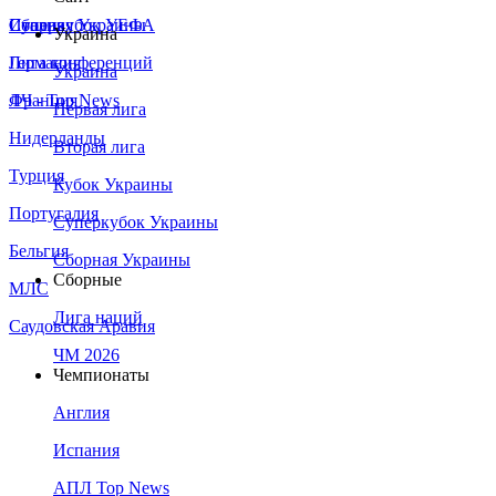
Сборная Украины
Италия
Суперкубок УЕФА
Украина
Германия
Лига конференций
Украина
Франция
ЛЧ - Top News
Первая лига
Нидерланды
Вторая лига
Турция
Кубок Украины
Португалия
Суперкубок Украины
Бельгия
Сборная Украины
Сборные
МЛС
Лига наций
Саудовская Аравия
ЧМ 2026
Чемпионаты
Англия
Испания
АПЛ Top News