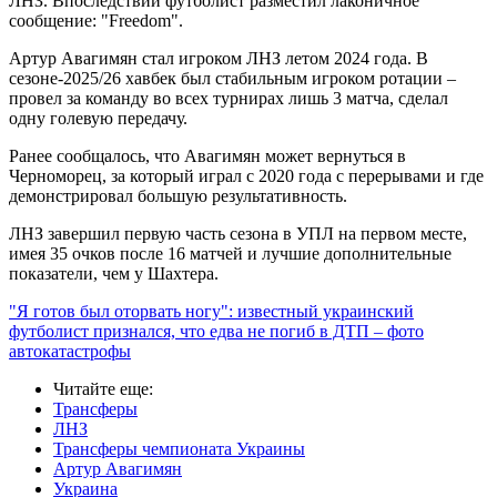
ЛНЗ. Впоследствии футболист разместил лаконичное
сообщение: "Freedom".
Артур Авагимян стал игроком ЛНЗ летом 2024 года. В
сезоне-2025/26 хавбек был стабильным игроком ротации –
провел за команду во всех турнирах лишь 3 матча, сделал
одну голевую передачу.
Ранее сообщалось, что Авагимян может вернуться в
Черноморец, за который играл с 2020 года с перерывами и где
демонстрировал большую результативность.
ЛНЗ завершил первую часть сезона в УПЛ на первом месте,
имея 35 очков после 16 матчей и лучшие дополнительные
показатели, чем у Шахтера.
"Я готов был оторвать ногу": известный украинский
футболист признался, что едва не погиб в ДТП – фото
автокатастрофы
Читайте еще
:
Трансферы
ЛНЗ
Трансферы чемпионата Украины
Артур Авагимян
Украина