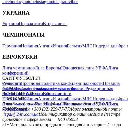
facebook
x
youtube
instagram
telegram
viber
УКРАИНА
Украина
Первая лига
Вторая лига
ЧЕМПИОНАТЫ
Германия
Испания
Англия
Италия
Бельгия
МЛС
Нидерланды
Фран
ЕВРОКУБКИ
Лига чемпионов
Лига Европы
Юношеская лига УЕФА
Лига
конференций
САЙТ ФУТБОЛ 24
Редакция
Соц. сети
Прогнозы
Политика конфиденциальности
Правила
сайту
facebook
УКРАИНА
Контакты
x
youtube
Правила комментирования
instagram
telegram
viber
Редакционная
политика
Украина
ЧЕМПИОНАТЫ
Первая лига
Структура собственности
Вторая лига
Германия
ЕВРОКУБКИ
Испания
Англия
Италия
Бельгия
МЛС
Нидерланды
Фран
Лига чемпионов
Онлайн-медиа «Футбол 24»
Лига Европы
пл. Галицкая, дом. 15, м. Львов,
Юношеская лига УЕФА
Лига
конференций
79008
Телефон +380 (32) 229-77-77
Адрес электронной почты
legal@24tv.com.ua
Идентификатор онлайн-медиа в Реестре
субъектов в сфере медиа — R40-06058
21+
Материалы сайта предназначены для лиц старше 21 года