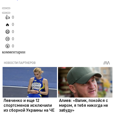
️👍
0
️🔥
0
️😄
0
️😢
0
️🤬
0
комментарии