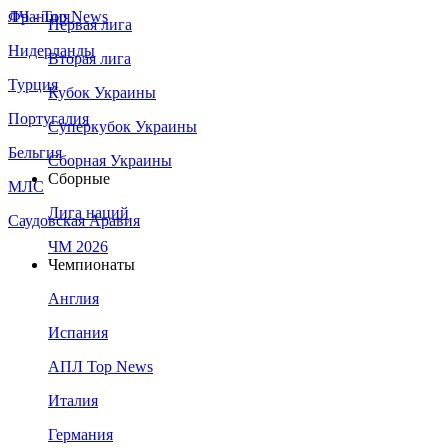
Франция
ЛЧ - Top News
Первая лига
Нидерланды
Вторая лига
Турция
Кубок Украины
Португалия
Суперкубок Украины
Бельгия
Сборная Украины
Сборные
МЛС
Лига наций
Саудовская Аравия
ЧМ 2026
Чемпионаты
Англия
Испания
АПЛ Top News
Италия
Германия