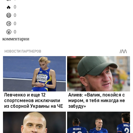
️🔥
0
️😄
0
️😢
0
️🤬
0
комментарии