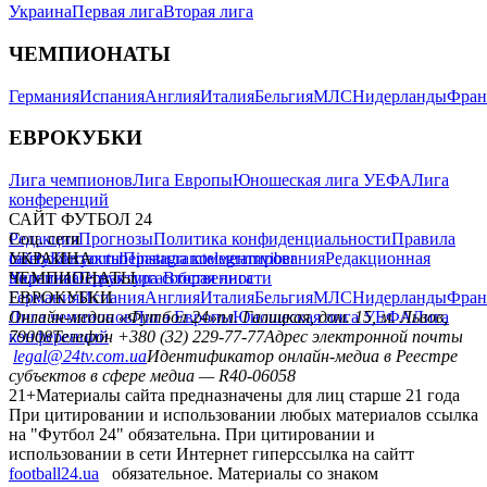
Украина
Первая лига
Вторая лига
ЧЕМПИОНАТЫ
Германия
Испания
Англия
Италия
Бельгия
МЛС
Нидерланды
Фран
ЕВРОКУБКИ
Лига чемпионов
Лига Европы
Юношеская лига УЕФА
Лига
конференций
САЙТ ФУТБОЛ 24
Редакция
Соц. сети
Прогнозы
Политика конфиденциальности
Правила
сайту
facebook
УКРАИНА
Контакты
x
youtube
Правила комментирования
instagram
telegram
viber
Редакционная
политика
Украина
ЧЕМПИОНАТЫ
Первая лига
Структура собственности
Вторая лига
Германия
ЕВРОКУБКИ
Испания
Англия
Италия
Бельгия
МЛС
Нидерланды
Фран
Лига чемпионов
Онлайн-медиа «Футбол 24»
Лига Европы
пл. Галицкая, дом. 15, м. Львов,
Юношеская лига УЕФА
Лига
конференций
79008
Телефон +380 (32) 229-77-77
Адрес электронной почты
legal@24tv.com.ua
Идентификатор онлайн-медиа в Реестре
субъектов в сфере медиа — R40-06058
21+
Материалы сайта предназначены для лиц старше 21 года
При цитировании и использовании любых материалов ссылка
на "Футбол 24" обязательна. При цитировании и
использовании в сети Интернет гиперссылка на сайтт
football24.ua
обязательное. Материалы со знаком