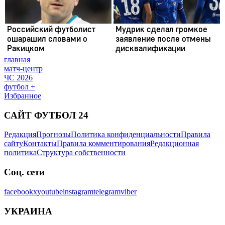
главная
матч-центр
ЧС 2026
футбол +
Избранное
САЙТ ФУТБОЛ 24
Редакция
Прогнозы
Политика конфиденциальности
Правила
сайту
Контакты
Правила комментирования
Редакционная
политика
Структура собственности
Соц. сети
facebook
x
youtube
instagram
telegram
viber
УКРАИНА