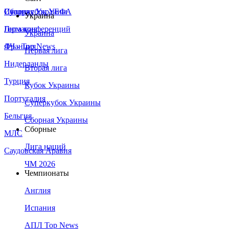
Сборная Украины
Италия
Суперкубок УЕФА
Украина
Германия
Лига конференций
Украина
Франция
ЛЧ - Top News
Первая лига
Нидерланды
Вторая лига
Турция
Кубок Украины
Португалия
Суперкубок Украины
Бельгия
Сборная Украины
Сборные
МЛС
Лига наций
Саудовская Аравия
ЧМ 2026
Чемпионаты
Англия
Испания
АПЛ Top News