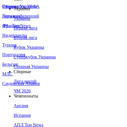
Сборная Украины
Италия
Суперкубок УЕФА
Украина
Германия
Лига конференций
Украина
Франция
ЛЧ - Top News
Первая лига
Нидерланды
Вторая лига
Турция
Кубок Украины
Португалия
Суперкубок Украины
Бельгия
Сборная Украины
Сборные
МЛС
Лига наций
Саудовская Аравия
ЧМ 2026
Чемпионаты
Англия
Испания
АПЛ Top News