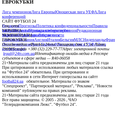
ЕВРОКУБКИ
Лига чемпионов
Лига Европы
Юношеская лига УЕФА
Лига
конференций
САЙТ ФУТБОЛ 24
Редакция
Соц. сети
Прогнозы
Политика конфиденциальности
Правила
сайту
facebook
УКРАИНА
Контакты
x
youtube
Правила комментирования
instagram
telegram
viber
Редакционная
политика
Украина
ЧЕМПИОНАТЫ
Первая лига
Структура собственности
Вторая лига
Германия
ЕВРОКУБКИ
Испания
Англия
Италия
Бельгия
МЛС
Нидерланды
Фран
Лига чемпионов
Онлайн-медиа «Футбол 24»
Лига Европы
пл. Галицкая, дом. 15, м. Львов,
Юношеская лига УЕФА
Лига
конференций
79008
Телефон +380 (32) 229-77-77
Адрес электронной почты
legal@24tv.com.ua
Идентификатор онлайн-медиа в Реестре
субъектов в сфере медиа — R40-06058
21+
Материалы сайта предназначены для лиц старше 21 года
При цитировании и использовании любых материалов ссылка
на "Футбол 24" обязательна. При цитировании и
использовании в сети Интернет гиперссылка на сайтт
football24.ua
обязательное. Материалы со знаком
"Спецпроект", "Партнерский материал", "Реклама", "Новости
компаний" публикуем на правах рекламы.
21+
Материалы сайта предназначены для лиц старше 21 года
Все права защищены. © 2005 -
2026
, ЧАО
"Телерадиокомпания Люкс". "Футбол 24".