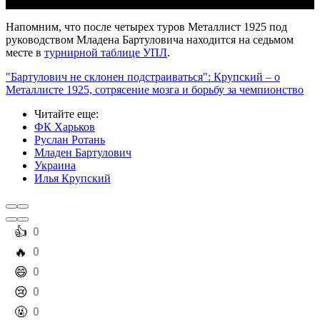
Напомним, что после четырех туров Металлист 1925 под
руководством Младена Бартуловича находится на седьмом
месте в
турнирной таблице УПЛ
.
"Бартулович не склонен подстраиваться": Крупский – о
Металлисте 1925, сотрясение мозга и борьбу за чемпионство
Читайте еще
:
ФК Харьков
Руслан Ротань
Младен Бартулович
Украина
Илья Крупский
️👍
0
️🔥
0
️😄
0
️😢
0
️🤬
0