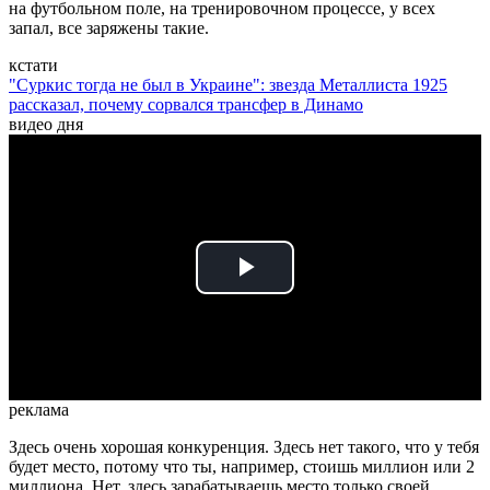
на футбольном поле, на тренировочном процессе, у всех
запал, все заряжены такие.
кстати
"Суркис тогда не был в Украине": звезда Металлиста 1925
рассказал, почему сорвался трансфер в Динамо
видео дня
Play
Video
реклама
Здесь очень хорошая конкуренция. Здесь нет такого, что у тебя
будет место, потому что ты, например, стоишь миллион или 2
миллиона. Нет, здесь зарабатываешь место только своей