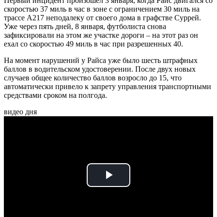
Первый инцидент произошел 3 января, когда Райс двигался со
скоростью 37 миль в час в зоне с ограничением 30 миль на
трассе A217 неподалеку от своего дома в графстве Суррей.
Уже через пять дней, 8 января, футболиста снова
зафиксировали на этом же участке дороги – на этот раз он
ехал со скоростью 49 миль в час при разрешенных 40.
На момент нарушений у Райса уже было шесть штрафных
баллов в водительском удостоверении. После двух новых
случаев общее количество баллов возросло до 15, что
автоматически привело к запрету управления транспортными
средствами сроком на полгода.
видео дня
Play
Video