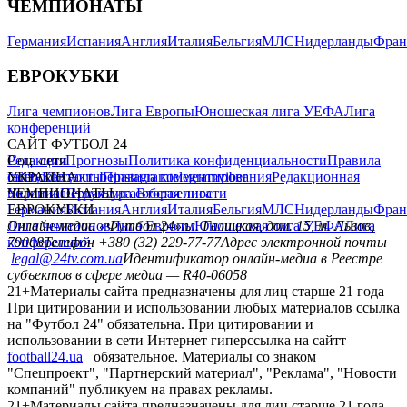
ЧЕМПИОНАТЫ
Германия
Испания
Англия
Италия
Бельгия
МЛС
Нидерланды
Фран
ЕВРОКУБКИ
Лига чемпионов
Лига Европы
Юношеская лига УЕФА
Лига
конференций
САЙТ ФУТБОЛ 24
Редакция
Соц. сети
Прогнозы
Политика конфиденциальности
Правила
сайту
facebook
УКРАИНА
Контакты
x
youtube
Правила комментирования
instagram
telegram
viber
Редакционная
политика
Украина
ЧЕМПИОНАТЫ
Первая лига
Структура собственности
Вторая лига
Германия
ЕВРОКУБКИ
Испания
Англия
Италия
Бельгия
МЛС
Нидерланды
Фран
Лига чемпионов
Онлайн-медиа «Футбол 24»
Лига Европы
пл. Галицкая, дом. 15, м. Львов,
Юношеская лига УЕФА
Лига
конференций
79008
Телефон +380 (32) 229-77-77
Адрес электронной почты
legal@24tv.com.ua
Идентификатор онлайн-медиа в Реестре
субъектов в сфере медиа — R40-06058
21+
Материалы сайта предназначены для лиц старше 21 года
При цитировании и использовании любых материалов ссылка
на "Футбол 24" обязательна. При цитировании и
использовании в сети Интернет гиперссылка на сайтт
football24.ua
обязательное. Материалы со знаком
"Спецпроект", "Партнерский материал", "Реклама", "Новости
компаний" публикуем на правах рекламы.
21+
Материалы сайта предназначены для лиц старше 21 года