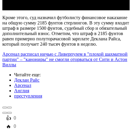
Кроме этого, суд назначил футболисту финансовое наказание
на общую сумму 2185 фунтов стерлингов. В эту сумму входит
штраф в размере 1500 фунтов, судебный сбор и обязательный
дополнительный взнос. Отметим, что штраф в 2185 фунтов
равен примерно полуторачасовой зарплате Деклана Райса,
который получает 240 тысяч фунтов в неделю.
Арсенал расписал ничью с Ливерпулем в "плохой шахматной
партии" – "канониры" не смогли оторваться от Сити и Астон
Виллы
Читайте еще
:
Деклан Райс
Арсенал
Англия
преступления
️👍
0
️🔥
0