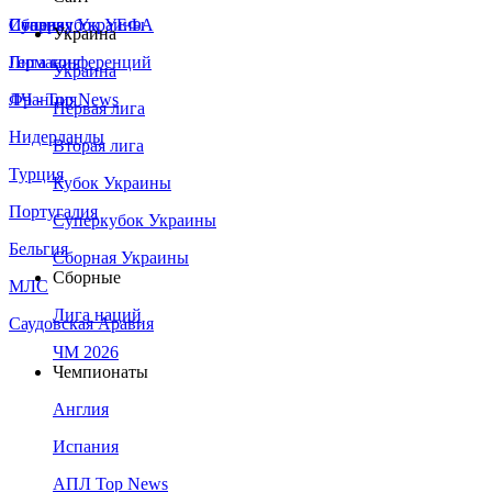
Сборная Украины
Италия
Суперкубок УЕФА
Украина
Германия
Лига конференций
Украина
Франция
ЛЧ - Top News
Первая лига
Нидерланды
Вторая лига
Турция
Кубок Украины
Португалия
Суперкубок Украины
Бельгия
Сборная Украины
Сборные
МЛС
Лига наций
Саудовская Аравия
ЧМ 2026
Чемпионаты
Англия
Испания
АПЛ Top News