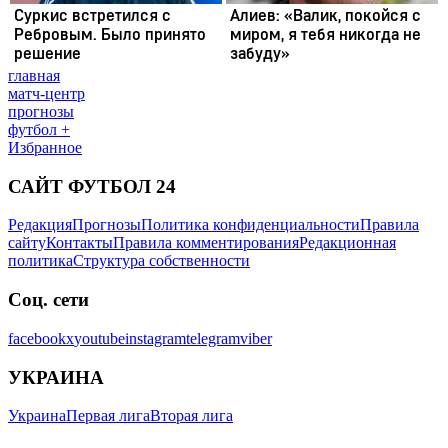
главная
матч-центр
прогнозы
футбол +
Избранное
САЙТ ФУТБОЛ 24
Редакция
Прогнозы
Политика конфиденциальности
Правила
сайту
Контакты
Правила комментирования
Редакционная
политика
Структура собственности
Соц. сети
facebook
x
youtube
instagram
telegram
viber
УКРАИНА
Украина
Первая лига
Вторая лига