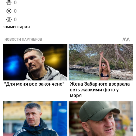
️😄
0
️😢
0
️🤬
0
комментарии