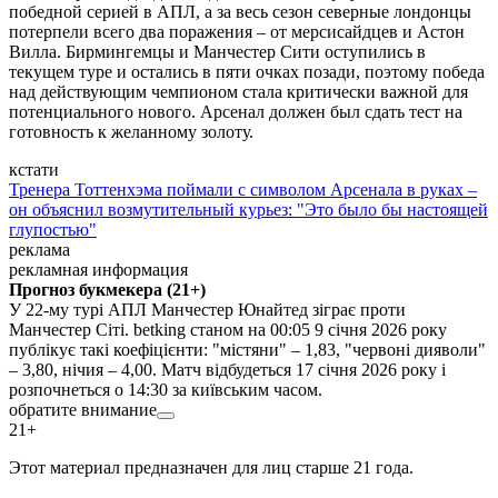
победной серией в АПЛ, а за весь сезон северные лондонцы
потерпели всего два поражения – от мерсисайдцев и Астон
Вилла. Бирмингемцы и Манчестер Сити оступились в
текущем туре и остались в пяти очках позади, поэтому победа
над действующим чемпионом стала критически важной для
потенциального нового. Арсенал должен был сдать тест на
готовность к желанному золоту.
кстати
Тренера Тоттенхэма поймали с символом Арсенала в руках –
он объяснил возмутительный курьез: "Это было бы настоящей
глупостью"
реклама
рекламная информация
Прогноз букмекера (21+)
У 22-му турі АПЛ Манчестер Юнайтед зіграє проти
Манчестер Сіті. betking станом на 00:05 9 січня 2026 року
публікує такі коефіцієнти: "містяни" – 1,83, "червоні дияволи"
– 3,80, нічия – 4,00. Матч відбудеться 17 січня 2026 року і
розпочнеться о 14:30 за київським часом.
обратите внимание
21+
Этот материал предназначен для лиц старше 21 года.