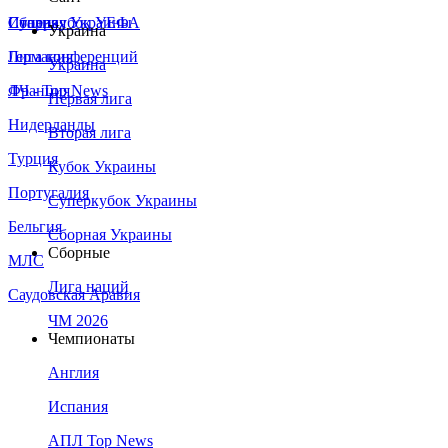
Сборная Украины
Италия
Суперкубок УЕФА
Украина
Германия
Лига конференций
Украина
Франция
ЛЧ - Top News
Первая лига
Нидерланды
Вторая лига
Турция
Кубок Украины
Португалия
Суперкубок Украины
Бельгия
Сборная Украины
Сборные
МЛС
Лига наций
Саудовская Аравия
ЧМ 2026
Чемпионаты
Англия
Испания
АПЛ Top News