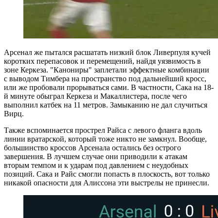
Арсенал же пытался расшатать низкий блок Ливерпуля кучей
коротких перепасовок и перемещений, найдя уязвимость в
зоне Керкеза. "Канониры" заплетали эффектные комбинации
с выводом Тимбера на пространство под дальнейший кросс,
или же пробовали прорываться сами. В частности, Сака на 18-
й минуте обыграл Керкеза и Макаллистера, после чего
выполнил катбек на 11 метров. Замыканию не дал случиться
Вирц.
Также вспоминается прострел Райса с левого фланга вдоль
линии вратарской, который тоже никто не замкнул. Вообще,
большинство кроссов Арсенала остались без острого
завершения. В лучшем случае они приводили к атакам
вторым темпом и к ударам под давлением с неудобных
позиций. Сака и Райс смогли попасть в плоскость, вот только
никакой опасности для Алиссона эти выстрелы не принесли.