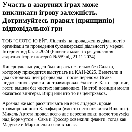
Участь в азартних іграх може
викликати ігрову залежність.
Дотримуйтесь правил (принципів)
відповідальної гри
ТОВ “СЛОТС Ю.ЕЙ”. Ліцензія на провадження діяльності з
організації та проведення букмекерської діяльності у мережі
Інтернет від 05.12.2024 (Рішення комісії з регулювання
азартних ігор та лотерей №559 від 21.11.2024).
Ливерпуль вынужден был играть не только без Салаха,
которому приходится выступать на КАН-2025. Вылетели и
два основных центрфорварда – после перелома Исака
подколенное сухожилие травмировал Экитике. Как следствие,
гости вышли без чистых нападающих. На этой позиции могли
оказаться вингеры, Вирц или кто-то из центрхавов.
Арсенал же мог рассчитывать на всех лидеров, кроме
травмированного Калафьори (вместо него появился Инкапье).
Микель Артета провел всего две перестановки после триумфа
над Борнмутом – Сака и Троссар освежили фланги, тогда как
Мадуэке и Мартинелли сели в запас.