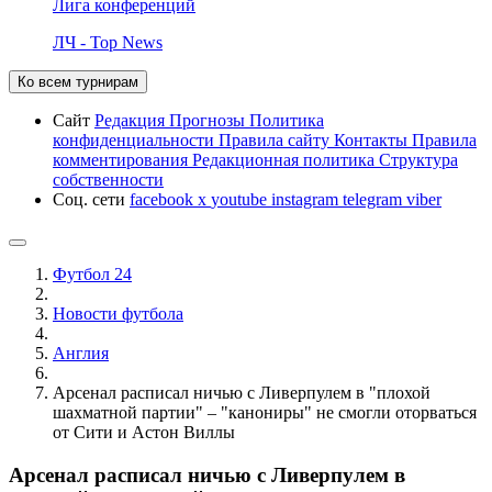
Лига конференций
ЛЧ - Top News
Ко всем турнирам
Сайт
Редакция
Прогнозы
Политика
конфиденциальности
Правила сайту
Контакты
Правила
комментирования
Редакционная политика
Структура
собственности
Соц. сети
facebook
x
youtube
instagram
telegram
viber
Футбол 24
Новости футбола
Англия
Арсенал расписал ничью с Ливерпулем в "плохой
шахматной партии" – "канониры" не смогли оторваться
от Сити и Астон Виллы
Арсенал расписал ничью с Ливерпулем в