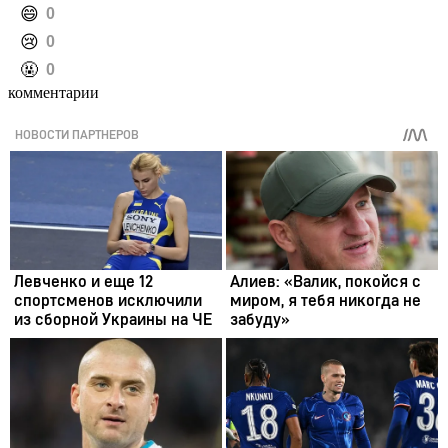
️😄
0
️😢
0
️🤬
0
комментарии