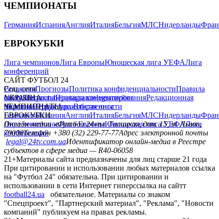
ЧЕМПИОНАТЫ
Германия
Испания
Англия
Италия
Бельгия
МЛС
Нидерланды
Фран
ЕВРОКУБКИ
Лига чемпионов
Лига Европы
Юношеская лига УЕФА
Лига
конференций
САЙТ ФУТБОЛ 24
Редакция
Соц. сети
Прогнозы
Политика конфиденциальности
Правила
сайту
facebook
УКРАИНА
Контакты
x
youtube
Правила комментирования
instagram
telegram
viber
Редакционная
политика
Украина
ЧЕМПИОНАТЫ
Первая лига
Структура собственности
Вторая лига
Германия
ЕВРОКУБКИ
Испания
Англия
Италия
Бельгия
МЛС
Нидерланды
Фран
Лига чемпионов
Онлайн-медиа «Футбол 24»
Лига Европы
пл. Галицкая, дом. 15, м. Львов,
Юношеская лига УЕФА
Лига
конференций
79008
Телефон +380 (32) 229-77-77
Адрес электронной почты
legal@24tv.com.ua
Идентификатор онлайн-медиа в Реестре
субъектов в сфере медиа — R40-06058
21+
Материалы сайта предназначены для лиц старше 21 года
При цитировании и использовании любых материалов ссылка
на "Футбол 24" обязательна. При цитировании и
использовании в сети Интернет гиперссылка на сайтт
football24.ua
обязательное. Материалы со знаком
"Спецпроект", "Партнерский материал", "Реклама", "Новости
компаний" публикуем на правах рекламы.