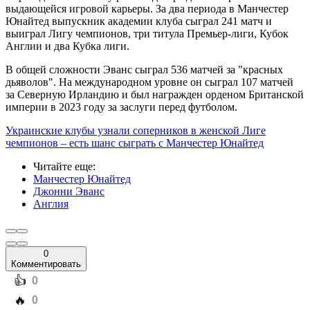
выдающейся игровой карьеры. За два периода в Манчестер
Юнайтед выпускник академии клуба сыграл 241 матч и
выиграл Лигу чемпионов, три титула Премьер-лиги, Кубок
Англии и два Кубка лиги.
В общей сложности Эванс сыграл 536 матчей за "красных
дьяволов". На международном уровне он сыграл 107 матчей
за Северную Ирландию и был награжден орденом Британской
империи в 2023 году за заслуги перед футболом.
Украинские клубы узнали соперников в женской Лиге
чемпионов – есть шанс сыграть с Манчестер Юнайтед
Читайте еще
:
Манчестер Юнайтед
Джонни Эванс
Англия
0
Комментировать
️👍
0
️🔥
0