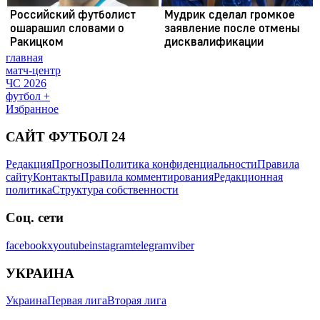
главная
матч-центр
ЧС 2026
футбол +
Избранное
САЙТ ФУТБОЛ 24
Редакция
Прогнозы
Политика конфиденциальности
Правила
сайту
Контакты
Правила комментирования
Редакционная
политика
Структура собственности
Соц. сети
facebook
x
youtube
instagram
telegram
viber
УКРАИНА
Украина
Первая лига
Вторая лига