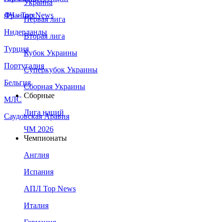
Украина
Франция
ЛЧ - Top News
Первая лига
Нидерланды
Вторая лига
Турция
Кубок Украины
Португалия
Суперкубок Украины
Бельгия
Сборная Украины
Сборные
МЛС
Лига наций
Саудовская Аравия
ЧМ 2026
Чемпионаты
Англия
Испания
АПЛ Top News
Италия