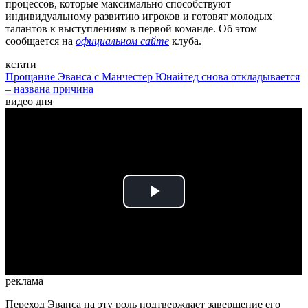
процессов, которые максимально способствуют
индивидуальному развитию игроков и готовят молодых
талантов к выступлениям в первой команде. Об этом
сообщается на
официальном сайте
клуба.
кстати
Прощание Эванса с Манчестер Юнайтед снова откладывается
– названа причина
видео дня
Play
Video
реклама
Переход Эванса на эту роль подтверждает завершение его