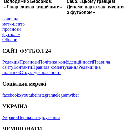
головна
матч-центр
прогнози
футбол +
Обране
САЙТ ФУТБОЛ 24
Редакція
Прогнози
Політика конфіденційності
Правила
сайту
Контакти
Правила коментування
Редакційна
політика
Структура власності
Соціальні мережі
facebook
x
youtube
instagram
telegram
viber
УКРАЇНА
Україна
Перша ліга
Друга ліга
ЧЕМПІОНАТИ