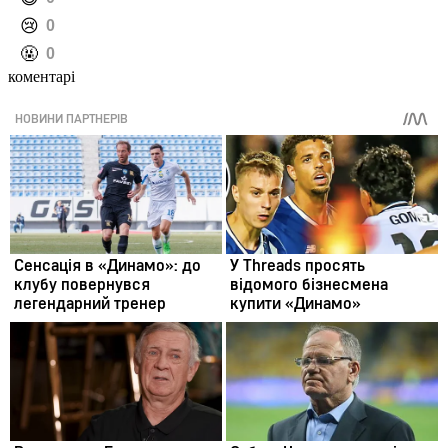
️😢
0
️🤬
0
коментарі