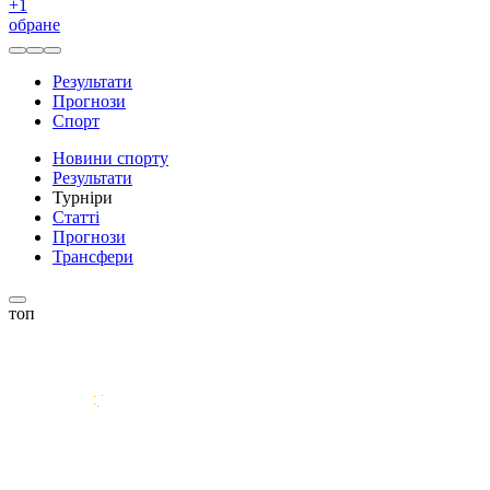
+
1
обране
Результати
Прогнози
Спорт
Новини спорту
Результати
Турніри
Статті
Прогнози
Трансфери
топ