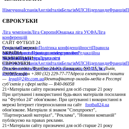
Німеччина
Іспанія
Англія
Італія
Бельгія
МЛС
Нідерланди
Франція
П
ЄВРОКУБКИ
Ліга чемпіонів
Ліга Європи
Юнацька ліга УЄФА
Ліга
конференцій
САЙТ ФУТБОЛ 24
Редакція
Соціальні мережі
Прогнози
Політика конфіденційності
Правила
сайту
facebook
УКРАЇНА
Контакти
x
youtube
Правила коментування
instagram
telegram
viber
Редакційна
політика
Україна
ЧЕМПІОНАТИ
Перша ліга
Структура власності
Друга ліга
Німеччина
ЄВРОКУБКИ
Іспанія
Англія
Італія
Бельгія
МЛС
Нідерланди
Франція
П
Ліга чемпіонів
Онлайн-медіа «Футбол 24»
Ліга Європи
Юнацька ліга УЄФА
пл. Галицька, буд. 15, м. Львів,
Ліга
конференцій
79008
Телефон +380 (32) 229-77-77
Адреса електронної пошти
—
legal@24tv.com.ua
Ідентифікатор онлайн-медіа в Реєстрі
суб’єктів у сфері медіа — R40-06058
21+
Матеріали сайту призначені для осіб старше 21 року
При цитуванні і використанні будь-яких матеріалів посилання
на "Футбол 24" обов'язкове. При цитуванні і використанні в
мережі Інтернет гіперпосилання на сайт
football24.ua
обов'язкове. Матеріали зі знаком "Спецпроект",
"Партнерський матеріал", "Реклама", "Новини компаній"
публікуємо на правах реклами.
21+
Матеріали сайту призначені для осіб старше 21 року