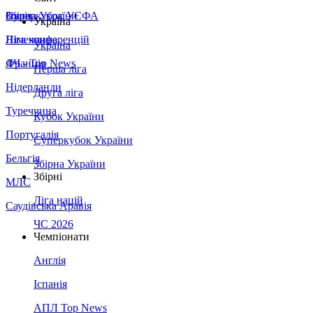
Збірна України
Італія
Суперкубок УЄФА
Україна
Німеччина
Ліга конференцій
Україна
Франція
ЛЧ - Top News
Перша ліга
Нідерланди
Друга ліга
Туреччина
Кубок України
Португалія
Суперкубок України
Бельгія
Збірна України
Збірні
МЛС
Ліга націй
Саудівська Аравія
ЧС 2026
Чемпіонати
Англія
Іспанія
АПЛ Top News