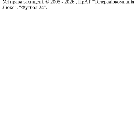
Усi права захищенi. © 2005 -
2026
, ПрАТ "Телерадіокомпанія
Люкс". "Футбол 24".