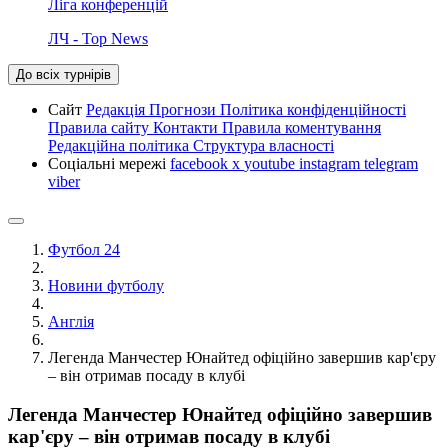
Ліга конференцій
ЛЧ - Top News
До всіх турнірів
Сайт
Редакція
Прогнози
Політика конфіденційності
Правила сайту
Контакти
Правила коментування
Редакційна політика
Структура власності
Соціальні мережі
facebook
x
youtube
instagram
telegram
viber
Футбол 24
Новини футболу
Англія
Легенда Манчестер Юнайтед офіційно завершив кар'єру
– він отримав посаду в клубі
Легенда Манчестер Юнайтед офіційно завершив
кар'єру – він отримав посаду в клубі