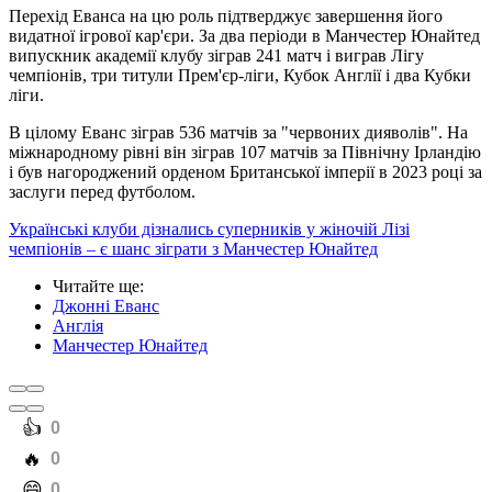
Перехід Еванса на цю роль підтверджує завершення його
видатної ігрової кар'єри. За два періоди в Манчестер Юнайтед
випускник академії клубу зіграв 241 матч і виграв Лігу
чемпіонів, три титули Прем'єр-ліги, Кубок Англії і два Кубки
ліги.
В цілому Еванс зіграв 536 матчів за "червоних дияволів". На
міжнародному рівні він зіграв 107 матчів за Північну Ірландію
і був нагороджений орденом Британської імперії в 2023 році за
заслуги перед футболом.
Українські клуби дізнались суперників у жіночій Лізі
чемпіонів – є шанс зіграти з Манчестер Юнайтед
Читайте ще
:
Джонні Еванс
Англія
Манчестер Юнайтед
️👍
0
️🔥
0
️😄
0