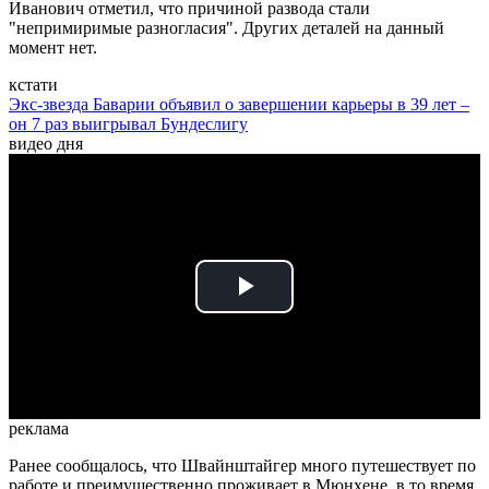
Иванович отметил, что причиной развода стали
"непримиримые разногласия". Других деталей на данный
момент нет.
кстати
Экс-звезда Баварии объявил о завершении карьеры в 39 лет –
он 7 раз выигрывал Бундеслигу
видео дня
Play
Video
реклама
Ранее сообщалось, что Швайнштайгер много путешествует по
работе и преимущественно проживает в Мюнхене, в то время