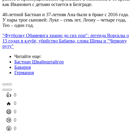
как Иванович с детьми остается в Белграде.
40-летний Бастиан и 37-летняя Ана были в браке с 2016 года.
У пары трое сыновей: Луке – семь лет, Леону – четыре года,
Тео – один год.
"Футболку Обамеянга храню до сих пор": легенда Ворсклы о
15 годах в клубе, убийство Бабаева, слова Шевы и "Червону
руту"
Читайте еще
:
Бастиан Швайнштайгер
Бавария
Германия
️👍
0
️🔥
0
️😄
0
️😢
0
️🤬
0