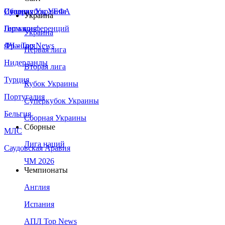
Сборная Украины
Италия
Суперкубок УЕФА
Украина
Германия
Лига конференций
Украина
Франция
ЛЧ - Top News
Первая лига
Нидерланды
Вторая лига
Турция
Кубок Украины
Португалия
Суперкубок Украины
Бельгия
Сборная Украины
Сборные
МЛС
Лига наций
Саудовская Аравия
ЧМ 2026
Чемпионаты
Англия
Испания
АПЛ Top News