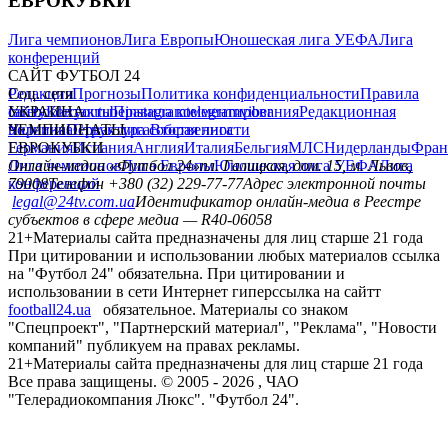
ЕВРОКУБКИ
Лига чемпионов
Лига Европы
Юношеская лига УЕФА
Лига
конференций
САЙТ ФУТБОЛ 24
Редакция
Соц. сети
Прогнозы
Политика конфиденциальности
Правила
сайту
facebook
УКРАИНА
Контакты
x
youtube
Правила комментирования
instagram
telegram
viber
Редакционная
политика
Украина
ЧЕМПИОНАТЫ
Первая лига
Структура собственности
Вторая лига
Германия
ЕВРОКУБКИ
Испания
Англия
Италия
Бельгия
МЛС
Нидерланды
Фран
Лига чемпионов
Онлайн-медиа «Футбол 24»
Лига Европы
пл. Галицкая, дом. 15, м. Львов,
Юношеская лига УЕФА
Лига
конференций
79008
Телефон +380 (32) 229-77-77
Адрес электронной почты
legal@24tv.com.ua
Идентификатор онлайн-медиа в Реестре
субъектов в сфере медиа — R40-06058
21+
Материалы сайта предназначены для лиц старше 21 года
При цитировании и использовании любых материалов ссылка
на "Футбол 24" обязательна. При цитировании и
использовании в сети Интернет гиперссылка на сайтт
football24.ua
обязательное. Материалы со знаком
"Спецпроект", "Партнерский материал", "Реклама", "Новости
компаний" публикуем на правах рекламы.
21+
Материалы сайта предназначены для лиц старше 21 года
Все права защищены. © 2005 -
2026
, ЧАО
"Телерадиокомпания Люкс". "Футбол 24".