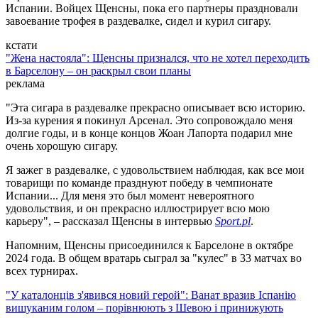
Испании. Войцех Щенсны, пока его партнеры праздновали
завоевание трофея в раздевалке, сидел и курил сигару.
кстати
"Жена настояла": Щенсны признался, что не хотел переходить
в Барселону – он раскрыл свои планы
реклама
"Эта сигара в раздевалке прекрасно описывает всю историю.
Из-за курения я покинул Арсенал. Это сопровождало меня
долгие годы, и в конце концов Жоан Лапорта подарил мне
очень хорошую сигару.
Я зажег в раздевалке, с удовольствием наблюдая, как все мои
товарищи по команде празднуют победу в чемпионате
Испании... Для меня это был момент невероятного
удовольствия, и он прекрасно иллюстрирует всю мою
карьеру", – рассказал Щенсны в интервью
Sport.pl
.
Напомним, Щенсны присоединился к Барселоне в октябре
2024 года. В общем вратарь сыграл за "кулес" в 33 матчах во
всех турнирах.
"У каталонців з'явився новий герой": Ванат вразив Іспанію
вишуканим голом – порівнюють з Шевою і принижують