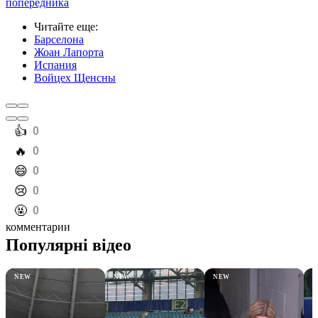
попередника
Читайте еще
:
Барселона
Жоан Лапорта
Испания
Войцех Щенсны
️👍
0
️🔥
0
️😄
0
️😢
0
️🤬
0
комментарии