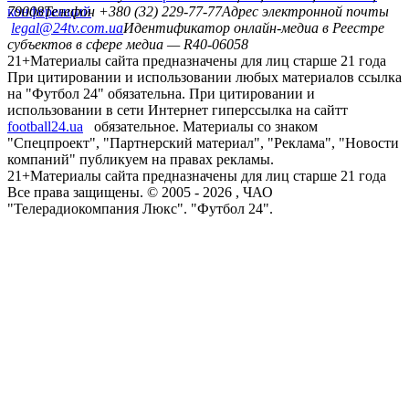
конференций
79008
Телефон +380 (32) 229-77-77
Адрес электронной почты
legal@24tv.com.ua
Идентификатор онлайн-медиа в Реестре
субъектов в сфере медиа — R40-06058
21+
Материалы сайта предназначены для лиц старше 21 года
При цитировании и использовании любых материалов ссылка
на "Футбол 24" обязательна. При цитировании и
использовании в сети Интернет гиперссылка на сайтт
football24.ua
обязательное. Материалы со знаком
"Спецпроект", "Партнерский материал", "Реклама", "Новости
компаний" публикуем на правах рекламы.
21+
Материалы сайта предназначены для лиц старше 21 года
Все права защищены. © 2005 -
2026
, ЧАО
"Телерадиокомпания Люкс". "Футбол 24".