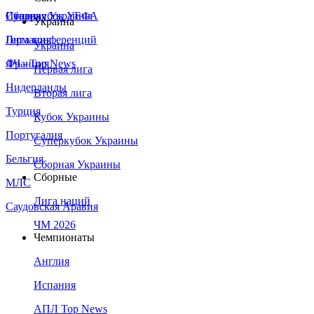
Сборная Украины
Италия
Суперкубок УЕФА
Украина
Германия
Лига конференций
Украина
Франция
ЛЧ - Top News
Первая лига
Нидерланды
Вторая лига
Турция
Кубок Украины
Португалия
Суперкубок Украины
Бельгия
Сборная Украины
Сборные
МЛС
Лига наций
Саудовская Аравия
ЧМ 2026
Чемпионаты
Англия
Испания
АПЛ Top News