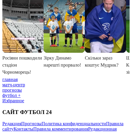
главная
матч-центр
прогнозы
футбол +
Избранное
САЙТ ФУТБОЛ 24
Редакция
Прогнозы
Политика конфиденциальности
Правила
сайту
Контакты
Правила комментирования
Редакционная